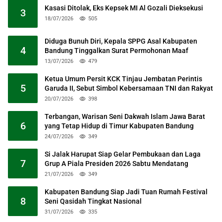
Kasasi Ditolak, Eks Kepsek MI Al Gozali Dieksekusi
3
18/07/2026
505
Diduga Bunuh Diri, Kepala SPPG Asal Kabupaten
4
Bandung Tinggalkan Surat Permohonan Maaf
13/07/2026
479
Ketua Umum Persit KCK Tinjau Jembatan Perintis
5
Garuda II, Sebut Simbol Kebersamaan TNI dan Rakyat
20/07/2026
398
Terbangan, Warisan Seni Dakwah Islam Jawa Barat
6
yang Tetap Hidup di Timur Kabupaten Bandung
24/07/2026
349
Si Jalak Harupat Siap Gelar Pembukaan dan Laga
7
Grup A Piala Presiden 2026 Sabtu Mendatang
21/07/2026
349
Kabupaten Bandung Siap Jadi Tuan Rumah Festival
8
Seni Qasidah Tingkat Nasional
31/07/2026
335