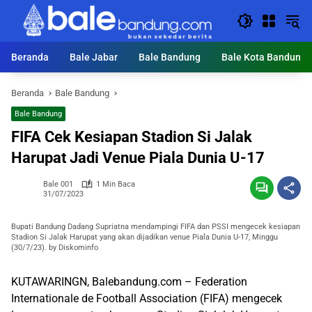
Langsung
ke
konten
Beranda
Bale Jabar
Bale Bandung
Bale Kota Bandung
Beranda
Bale Bandung
Bale Bandung
FIFA Cek Kesiapan Stadion Si Jalak
Harupat Jadi Venue Piala Dunia U-17
Bale 001
1 Min Baca
31/07/2023
Bupati Bandung Dadang Supriatna mendampingi FIFA dan PSSI mengecek kesiapan
Stadion Si Jalak Harupat yang akan dijadikan venue Piala Dunia U-17, Minggu
(30/7/23). by Diskominfo
KUTAWARINGN, Balebandung.com – Federation
Internationale de Football Association (FIFA) mengecek