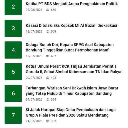
Ketika PT BDS Menjadi Arena Penghakiman Politik
2
04/08/2026
660
Kasasi Ditolak, Eks Kepsek MI Al Gozali Dieksekusi
3
18/07/2026
509
Diduga Bunuh Diri, Kepala SPPG Asal Kabupaten
4
Bandung Tinggalkan Surat Permohonan Maaf
13/07/2026
482
Ketua Umum Persit KCK Tinjau Jembatan Perintis
5
Garuda II, Sebut Simbol Kebersamaan TNI dan Rakyat
20/07/2026
403
Terbangan, Warisan Seni Dakwah Islam Jawa Barat
6
yang Tetap Hidup di Timur Kabupaten Bandung
24/07/2026
354
Si Jalak Harupat Siap Gelar Pembukaan dan Laga
7
Grup A Piala Presiden 2026 Sabtu Mendatang
21/07/2026
352