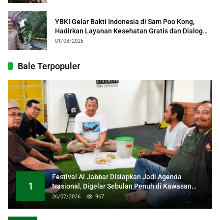
YBKI Gelar Bakti Indonesia di Sam Poo Kong,
Hadirkan Layanan Kesehatan Gratis dan Dialog
Kebangsaan
01/08/2026
Bale Terpopuler
Festival Al Jabbar Disiapkan Jadi Agenda
1
Nasional, Digelar Sebulan Penuh di Kawasan
Masjid Raya Al Jabbar
26/07/2026
967