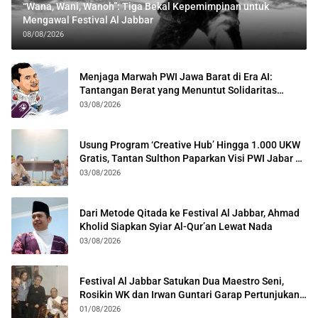
“Wana, Wani, Wanoh”: Tiga Bekal Kepemimpinan untuk
Mengawal Festival Al Jabbar
08/08/2026
Menjaga Marwah PWI Jawa Barat di Era AI:
Tantangan Berat yang Menuntut Solidaritas
Lintas Generasi
03/08/2026
Usung Program ‘Creative Hub’ Hingga 1.000 UKW
Gratis, Tantan Sulthon Paparkan Visi PWI Jabar di
Kota Bogor
03/08/2026
Dari Metode Qitada ke Festival Al Jabbar, Ahmad
Kholid Siapkan Syiar Al-Qur’an Lewat Nada
03/08/2026
Festival Al Jabbar Satukan Dua Maestro Seni,
Rosikin WK dan Irwan Guntari Garap Pertunjukan
Kolosal
01/08/2026