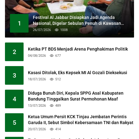
Festival Al Jabbar Disiapkan Jadi Agenda
1
Nasional, Digelar Sebulan Penuh di Kawasan
Masjid Raya Al Jabbar
26/07/2026
1008
Ketika PT BDS Menjadi Arena Penghakiman Politik
2
04/08/2026
677
Kasasi Ditolak, Eks Kepsek MI Al Gozali Dieksekusi
3
18/07/2026
512
Diduga Bunuh Diri, Kepala SPPG Asal Kabupaten
4
Bandung Tinggalkan Surat Permohonan Maaf
13/07/2026
489
Ketua Umum Persit KCK Tinjau Jembatan Perintis
5
Garuda II, Sebut Simbol Kebersamaan TNI dan Rakyat
20/07/2026
414