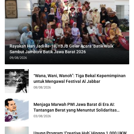
Rayakan Hari Jadi ke-18, YBJB Gelar Acara ‘Batik Walk’
Sambut Jambore Batik Jawa Barat 2026
09/08/2026
“Wana, Wani, Wanoh”: Tiga Bekal Kepemimpinan
untuk Mengawal Festival Al Jabbar
08/08/2026
Menjaga Marwah PWI Jawa Barat di Era AI:
Tantangan Berat yang Menuntut Solidaritas
Lintas Generasi
03/08/2026
Usung Program ‘Creative Hub’ Hingga 1.000 UKW