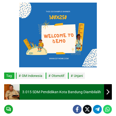
Tag:
GM Indonesia
Otomotif
Unjani
3.015 SDM Pendidikan Kota Bandung Diambilalih