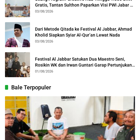
Gratis, Tantan Sulthon Paparkan Visi PWI Jabar di
Kota Bogor
03/08/2026
Dari Metode Qitada ke Festival Al Jabbar, Ahmad
Kholid Siapkan Syiar Al-Qur’an Lewat Nada
03/08/2026
Festival Al Jabbar Satukan Dua Maestro Seni,
Rosikin WK dan Irwan Guntari Garap Pertunjukan
Kolosal
01/08/2026
Bale Terpopuler