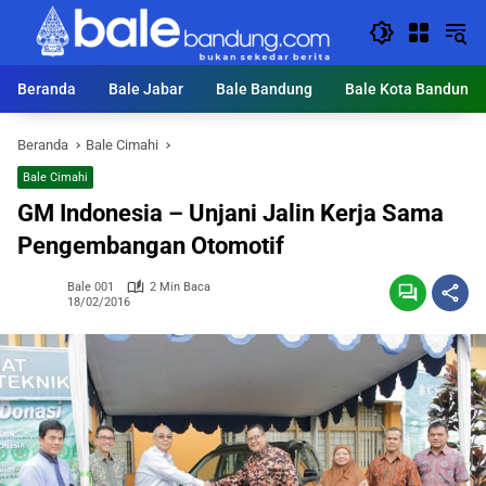
Langsung
ke
konten
Beranda
Bale Jabar
Bale Bandung
Bale Kota Bandung
Beranda
Bale Cimahi
Bale Cimahi
GM Indonesia – Unjani Jalin Kerja Sama
Pengembangan Otomotif
Bale 001
2 Min Baca
18/02/2016