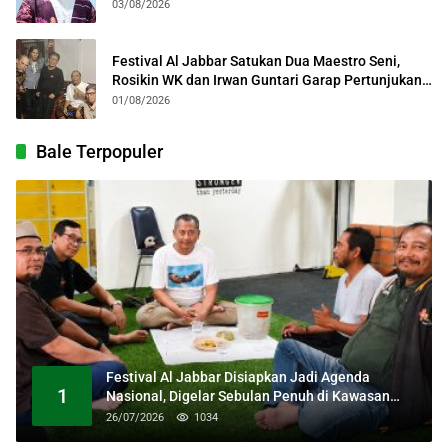
03/08/2026
Festival Al Jabbar Satukan Dua Maestro Seni,
Rosikin WK dan Irwan Guntari Garap Pertunjukan
Kolosal
01/08/2026
Bale Terpopuler
Festival Al Jabbar Disiapkan Jadi Agenda
1
Nasional, Digelar Sebulan Penuh di Kawasan
Masjid Raya Al Jabbar
26/07/2026
1034