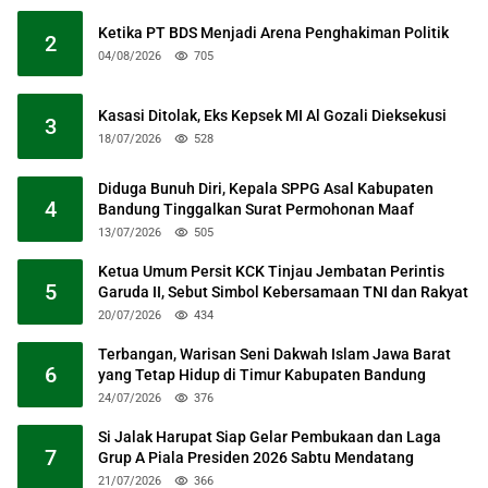
Ketika PT BDS Menjadi Arena Penghakiman Politik
2
04/08/2026
705
Kasasi Ditolak, Eks Kepsek MI Al Gozali Dieksekusi
3
18/07/2026
528
Diduga Bunuh Diri, Kepala SPPG Asal Kabupaten
4
Bandung Tinggalkan Surat Permohonan Maaf
13/07/2026
505
Ketua Umum Persit KCK Tinjau Jembatan Perintis
5
Garuda II, Sebut Simbol Kebersamaan TNI dan Rakyat
20/07/2026
434
Terbangan, Warisan Seni Dakwah Islam Jawa Barat
6
yang Tetap Hidup di Timur Kabupaten Bandung
24/07/2026
376
Si Jalak Harupat Siap Gelar Pembukaan dan Laga
7
Grup A Piala Presiden 2026 Sabtu Mendatang
21/07/2026
366