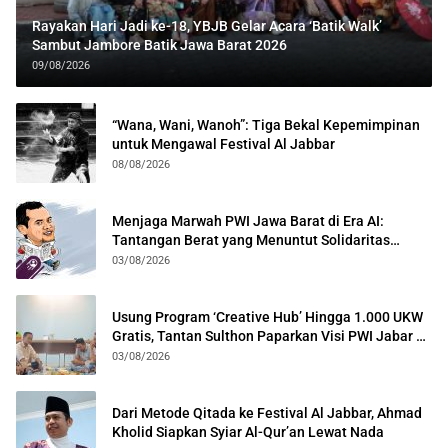
Rayakan Hari Jadi ke-18, YBJB Gelar Acara ‘Batik Walk’
Sambut Jambore Batik Jawa Barat 2026
09/08/2026
“Wana, Wani, Wanoh”: Tiga Bekal Kepemimpinan
untuk Mengawal Festival Al Jabbar
08/08/2026
Menjaga Marwah PWI Jawa Barat di Era AI:
Tantangan Berat yang Menuntut Solidaritas
Lintas Generasi
03/08/2026
Usung Program ‘Creative Hub’ Hingga 1.000 UKW
Gratis, Tantan Sulthon Paparkan Visi PWI Jabar di
Kota Bogor
03/08/2026
Dari Metode Qitada ke Festival Al Jabbar, Ahmad
Kholid Siapkan Syiar Al-Qur’an Lewat Nada