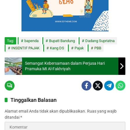
Tag:
bapenda
Bupati Bandung
Dadang Supriatna
INSENTIF PAJAK
Kang DS
Pajak
PBB
Semangat Kebersamaan dalam Perjusa Hari
Pramuka MI Al-Fakhriyah
Tinggalkan Balasan
Alamat email Anda tidak akan dipublikasikan.
Ruas yang wajib
ditandai
*