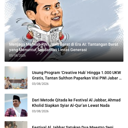
Menjaga Marwah PWI Jawa Barat di Era AI: Tantangan Berat
yang Menuntut Solidaritas Lintas Generasi
03/08/2026
Usung Program ‘Creative Hub’ Hingga 1.000 UKW
Gratis, Tantan Sulthon Paparkan Visi PWI Jabar di
Kota Bogor
03/08/2026
Dari Metode Qitada ke Festival Al Jabbar, Ahmad
Kholid Siapkan Syiar Al-Qur’an Lewat Nada
03/08/2026
Festival Al Jabbar Satukan Dua Maestro Seni,