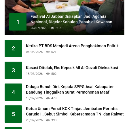
Festival Al Jabbar Disiapkan Jadi Agenda
1
Nasional, Digelar Sebulan Penuh di Kawasan
Masjid Raya Al Jabbar
26/07/2026
932
Ketika PT BDS Menjadi Arena Penghakiman Politik
2
04/08/2026
621
Kasasi Ditolak, Eks Kepsek MI Al Gozali Dieksekusi
3
18/07/2026
502
Diduga Bunuh Diri, Kepala SPPG Asal Kabupaten
4
Bandung Tinggalkan Surat Permohonan Maaf
13/07/2026
478
Ketua Umum Persit KCK Tinjau Jembatan Perintis
5
Garuda II, Sebut Simbol Kebersamaan TNI dan Rakyat
20/07/2026
398