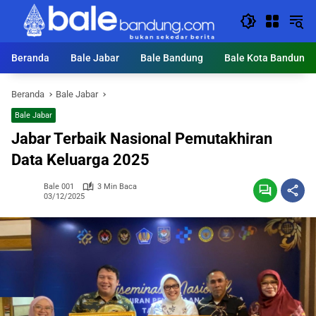
Langsung
ke
konten
Beranda
Bale Jabar
Bale Bandung
Bale Kota Bandung
Beranda
Bale Jabar
Bale Jabar
Jabar Terbaik Nasional Pemutakhiran
Data Keluarga 2025
Bale 001
3 Min Baca
03/12/2025