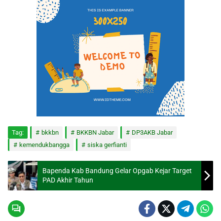
Tag:
bkkbn
BKKBN Jabar
DP3AKB Jabar
kemendukbangga
siska gerfianti
Bapenda Kab Bandung Gelar Opgab Kejar Target
PAD Akhir Tahun