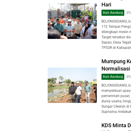
Hari
Bale Bandung
07
BOJONGSOANG, ba
172 Tempat Pengo
dilengkapi mesin 
Target tersebut d
Sapan, Desa Tegal
TPS3R di Kabupate
Mumpung Ke
Normalisasi
Bale Bandung
07
BOJONGSOANG, ba
memperkuat upaya
pemerintah pusat, 
dunia usaha, hing
Sungai Cikeruh di
Supriatna melakuk
KDS Minta D