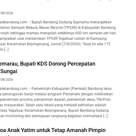
/08/2026
lebandung.com – Bupati Bandung Dadang Supriatna menargetkan
lahan Sampah Reduce, Reuse, Recycle (TPS3R) di Kabupaten Bandung
motah sehingga mampu mengolah sedikitnya 600 ton sampah per hari.
isampaikan usai meresmikan TPS3R Tegalluar Lestari di Kampung
luar, Kecamatan Bojongsoang, Jumat (7/8/2026). “Saat ini ada 172
n […]
marau, Bupati KDS Dorong Percepatan
 Sungai
/08/2026
lebandung.com – Pemerintah Kabupaten (Pemkab) Bandung terus
 penanganan banjir melalui program Pentahelix dengan melibatkan
pemerintah provinsi, pemerintah daerah, pemerintah desa, TNI-Polri,
ga masyarakat. Salah satu lokasi yang menjadi perhatian adalah
 Desa Tegalluar, Kecamatan Bojongsoang. Bupati Bandung Dadang
an monitoring dan peninjauan langsung kegiatan normalisasi […]
oa Anak Yatim untuk Tetap Amanah Pimpin