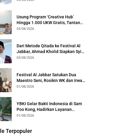
Generasi
Usung Program ‘Creative Hub’
Hingga 1.000 UKW Gratis, Tantan
Sulthon Paparkan Visi PWI Jabar di
03/08/2026
Kota Bogor
Dari Metode Qitada ke Festival Al
Jabbar, Ahmad Kholid Siapkan Syiar
Al-Qur’an Lewat Nada
03/08/2026
Festival Al Jabbar Satukan Dua
Maestro Seni, Rosikin WK dan Irwan
Guntari Garap Pertunjukan Kolosal
01/08/2026
YBKI Gelar Bakti Indonesia di Sam
Poo Kong, Hadirkan Layanan
Kesehatan Gratis dan Dialog
01/08/2026
Kebangsaan
le Terpopuler