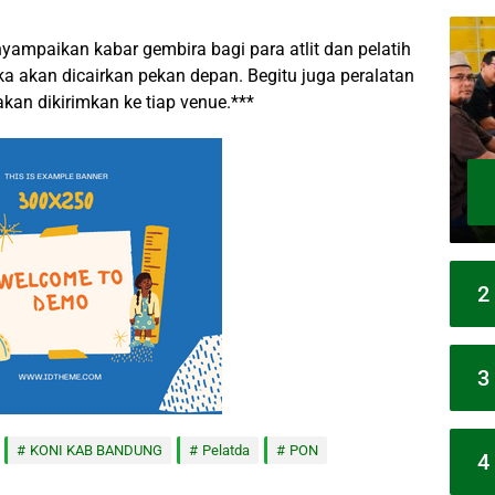
ampaikan kabar gembira bagi para atlit dan pelatih
a akan dicairkan pekan depan. Begitu juga peralatan
akan dikirimkan ke tiap venue.***
2
3
KONI KAB BANDUNG
Pelatda
PON
4