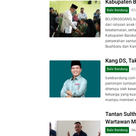
Kabupaten 
Bale Bandung
07
BOJONGSOANG, ba
dari ratusan anak
keselamatan, sert
Kabupaten Bandun
penyerahan santun
Buahbatu dan Kant
Kang DS, Ta
Bale Bandung
07
balebandung.com 
pemimpin tumbuh d
ditempa oleh kesed
keluarga yang kuat
mampu memberi wa
Tantan Sult
Wartawan Mu
Bale Bandung
06