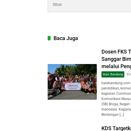
Baca Juga
Dosen FKS 
Sanggar Bim
melalui Pen
Bale Bandung
07
balebandung.com 
pendidikan, komun
kegiatan Communit
Komunikasi Masya
(SB) Broga, Negeri
Indonesia. Kegiat
Bimbingan […]
KDS Target