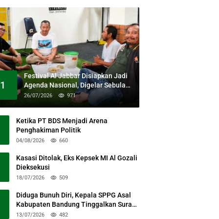
Festival Al Jabbar Disiapkan Jadi
1
Agenda Nasional, Digelar Sebulan
Penuh di Kawasan Masjid Raya Al
26/07/2026
971
Jabbar
Ketika PT BDS Menjadi Arena
Penghakiman Politik
04/08/2026
660
Kasasi Ditolak, Eks Kepsek MI Al Gozali
Dieksekusi
18/07/2026
509
Diduga Bunuh Diri, Kepala SPPG Asal
Kabupaten Bandung Tinggalkan Surat
Permohonan Maaf
13/07/2026
482