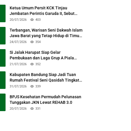
Ketua Umum Persit KCK Tinjau
Jembatan Perintis Garuda II, Sebut
Simbol Kebersamaan TNI dan Rakyat
20/07/2026
403
Terbangan, Warisan Seni Dakwah Islam
Jawa Barat yang Tetap Hidup di Timur
Kabupaten Bandung
24/07/2026
354
Si Jalak Harupat Siap Gelar
Pembukaan dan Laga Grup A Piala
Presiden 2026 Sabtu Mendatang
21/07/2026
352
Kabupaten Bandung Siap Jadi Tuan
Rumah Festival Seni Qasidah Tingkat
Nasional
31/07/2026
339
BPJS Kesehatan Permudah Pelunasan
Tunggakan JKN Lewat REHAB 3.0
20/07/2026
331