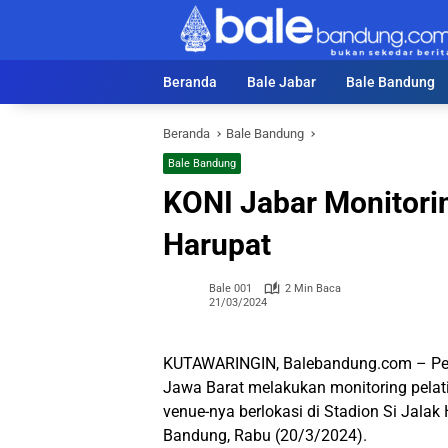
Langsung
ke
konten
Beranda
Bale Jabar
Bale Bandung
Beranda
Bale Bandung
Bale Bandung
KONI Jabar Monitorin
Harupat
Bale 001
2 Min Baca
21/03/2024
KUTAWARINGIN, Balebandung.com – Peng
Jawa Barat melakukan monitoring pelat
venue-nya berlokasi di Stadion Si Jala
Bandung, Rabu (20/3/2024).