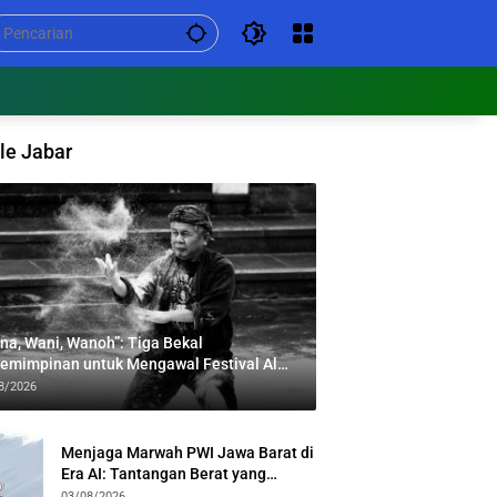
le Jabar
na, Wani, Wanoh”: Tiga Bekal
emimpinan untuk Mengawal Festival Al
bar
8/2026
Menjaga Marwah PWI Jawa Barat di
Era AI: Tantangan Berat yang
Menuntut Solidaritas Lintas
03/08/2026