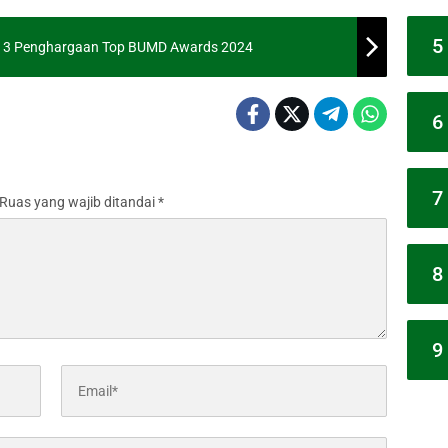
5
g 3 Penghargaan Top BUMD Awards 2024
6
7
Ruas yang wajib ditandai
*
8
9