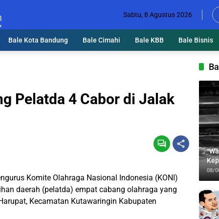
Sabtu, 8 Agustus 2026
Bale Kota Bandung
Bale Cimahi
Bale KBB
Bale Bisnis
Ba
g Pelatda 4 Cabor di Jalak
“Wa
Kep
Jab
08/0
urus Komite Olahraga Nasional Indonesia (KONI)
ihan daerah (pelatda) empat cabang olahraga yang
k Harupat, Kecamatan Kutawaringin Kabupaten