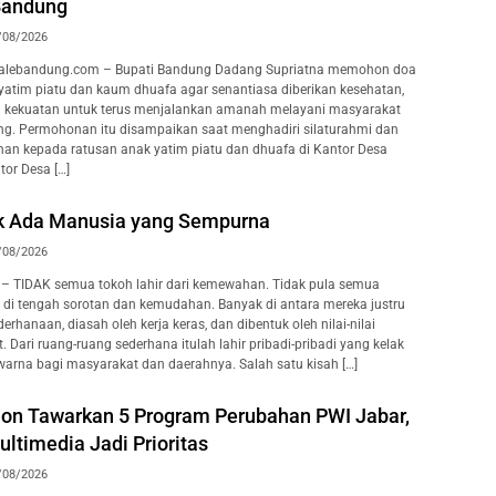
Bandung
/08/2026
lebandung.com – Bupati Bandung Dadang Supriatna memohon doa
 yatim piatu dan kaum dhuafa agar senantiasa diberikan kesehatan,
a kekuatan untuk terus menjalankan amanah melayani masyarakat
g. Permohonan itu disampaikan saat menghadiri silaturahmi dan
an kepada ratusan anak yatim piatu dan dhuafa di Kantor Desa
or Desa […]
k Ada Manusia yang Sempurna
/08/2026
– TIDAK semua tokoh lahir dari kemewahan. Tidak pula semua
i tengah sorotan dan kemudahan. Banyak di antara mereka justru
erhanaan, diasah oleh kerja keras, dan dibentuk oleh nilai-nilai
. Dari ruang-ruang sederhana itulah lahir pribadi-pribadi yang kelak
rna bagi masyarakat dan daerahnya. Salah satu kisah […]
hon Tawarkan 5 Program Perubahan PWI Jabar,
ltimedia Jadi Prioritas
/08/2026