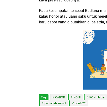
kaya prestasi,” ucapnya.
Pada kesempatan tersebut Budiana meny
kalau honor atau uang saku untuk merek
baru cabor yang dibutuhkan di pelatda, 
Tag:
CABOR
KONI
KONI Jabar
pon aceh sumut
pon2024