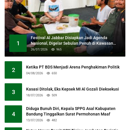
Festival Al Jabbar Disiapkan Jadi Agenda
1
Nasional, Digelar Sebulan Penuh di Kawasan
Masjid Raya Al Jabbar
26/07/2026
965
Ketika PT BDS Menjadi Arena Penghakiman Politik
2
04/08/2026
650
Kasasi Ditolak, Eks Kepsek MI Al Gozali Dieksekusi
3
18/07/2026
509
Diduga Bunuh Diri, Kepala SPPG Asal Kabupaten
4
Bandung Tinggalkan Surat Permohonan Maaf
13/07/2026
482