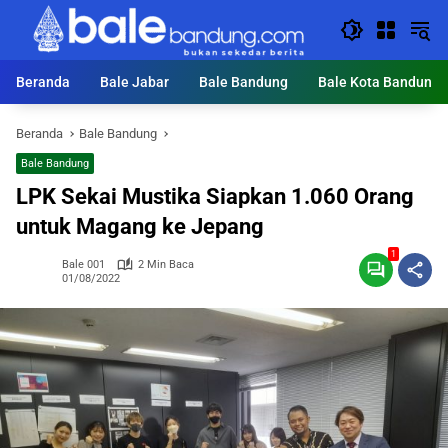
Langsung
ke
konten
Beranda
Bale Jabar
Bale Bandung
Bale Kota Bandung
Beranda
Bale Bandung
Bale Bandung
LPK Sekai Mustika Siapkan 1.060 Orang
untuk Magang ke Jepang
1
Bale 001
2 Min Baca
01/08/2022