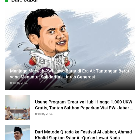
Menjaga Marwah PWI Jawa Barat di Era AI: Tantangan Berat
yang Menuntut Solidaritas Lintas Generasi
03/08/2026
Usung Program ‘Creative Hub’ Hingga 1.000 UKW
Gratis, Tantan Sulthon Paparkan Visi PWI Jabar di
Kota Bogor
03/08/2026
Dari Metode Qitada ke Festival Al Jabbar, Ahmad
Kholid Siapkan Syiar Al-Qur’an Lewat Nada