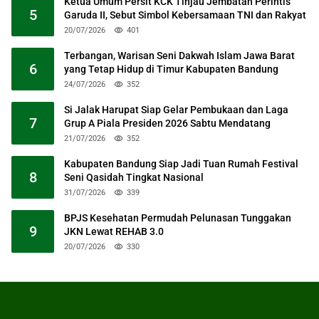
Ketua Umum Persit KCK Tinjau Jembatan Perintis
5
Garuda II, Sebut Simbol Kebersamaan TNI dan Rakyat
20/07/2026
401
Terbangan, Warisan Seni Dakwah Islam Jawa Barat
6
yang Tetap Hidup di Timur Kabupaten Bandung
24/07/2026
352
Si Jalak Harupat Siap Gelar Pembukaan dan Laga
7
Grup A Piala Presiden 2026 Sabtu Mendatang
21/07/2026
352
Kabupaten Bandung Siap Jadi Tuan Rumah Festival
8
Seni Qasidah Tingkat Nasional
31/07/2026
339
BPJS Kesehatan Permudah Pelunasan Tunggakan
9
JKN Lewat REHAB 3.0
20/07/2026
330