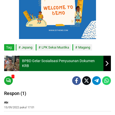
Tag:
Jepang
LPK Sekai Mustika
Magang
BPBD Gelar Sosialisasi Penyusunan Dokumen
KRB
1
Respon (1)
Abi
15/09/2022 pukul 17:01