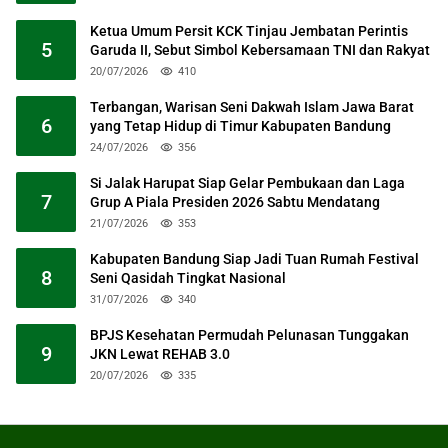
Ketua Umum Persit KCK Tinjau Jembatan Perintis
5
Garuda II, Sebut Simbol Kebersamaan TNI dan Rakyat
20/07/2026
410
Terbangan, Warisan Seni Dakwah Islam Jawa Barat
6
yang Tetap Hidup di Timur Kabupaten Bandung
24/07/2026
356
Si Jalak Harupat Siap Gelar Pembukaan dan Laga
7
Grup A Piala Presiden 2026 Sabtu Mendatang
21/07/2026
353
Kabupaten Bandung Siap Jadi Tuan Rumah Festival
8
Seni Qasidah Tingkat Nasional
31/07/2026
340
BPJS Kesehatan Permudah Pelunasan Tunggakan
9
JKN Lewat REHAB 3.0
20/07/2026
335