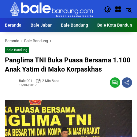
Langsung
ke
konten
Beranda
Bale Jabar
Bale Bandung
Bale Kota Bandung
Beranda
Bale Bandung
Bale Bandung
Panglima TNI Buka Puasa Bersama 1.100
Anak Yatim di Mako Korpaskhas
Bale 001
2 Min Baca
16/06/2017