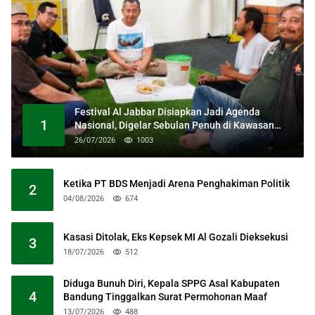
Festival Al Jabbar Disiapkan Jadi Agenda
1
Nasional, Digelar Sebulan Penuh di Kawasan
Masjid Raya Al Jabbar
26/07/2026
1003
Ketika PT BDS Menjadi Arena Penghakiman Politik
2
04/08/2026
674
Kasasi Ditolak, Eks Kepsek MI Al Gozali Dieksekusi
3
18/07/2026
512
Diduga Bunuh Diri, Kepala SPPG Asal Kabupaten
4
Bandung Tinggalkan Surat Permohonan Maaf
13/07/2026
488