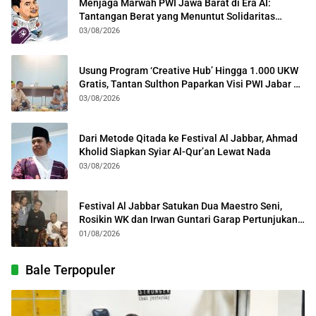
Menjaga Marwah PWI Jawa Barat di Era AI:
Tantangan Berat yang Menuntut Solidaritas
Lintas Generasi
03/08/2026
Usung Program ‘Creative Hub’ Hingga 1.000 UKW
Gratis, Tantan Sulthon Paparkan Visi PWI Jabar di
Kota Bogor
03/08/2026
Dari Metode Qitada ke Festival Al Jabbar, Ahmad
Kholid Siapkan Syiar Al-Qur’an Lewat Nada
03/08/2026
Festival Al Jabbar Satukan Dua Maestro Seni,
Rosikin WK dan Irwan Guntari Garap Pertunjukan
Kolosal
01/08/2026
Bale Terpopuler