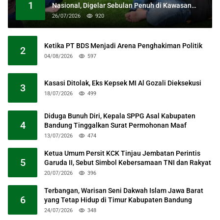
1
Nasional, Digelar Sebulan Penuh di Kawasan
Masjid Raya Al Jabbar
26/07/2026
920
Ketika PT BDS Menjadi Arena Penghakiman Politik
2
04/08/2026
597
Kasasi Ditolak, Eks Kepsek MI Al Gozali Dieksekusi
3
18/07/2026
499
Diduga Bunuh Diri, Kepala SPPG Asal Kabupaten
4
Bandung Tinggalkan Surat Permohonan Maaf
13/07/2026
474
Ketua Umum Persit KCK Tinjau Jembatan Perintis
5
Garuda II, Sebut Simbol Kebersamaan TNI dan Rakyat
20/07/2026
396
Terbangan, Warisan Seni Dakwah Islam Jawa Barat
6
yang Tetap Hidup di Timur Kabupaten Bandung
24/07/2026
348