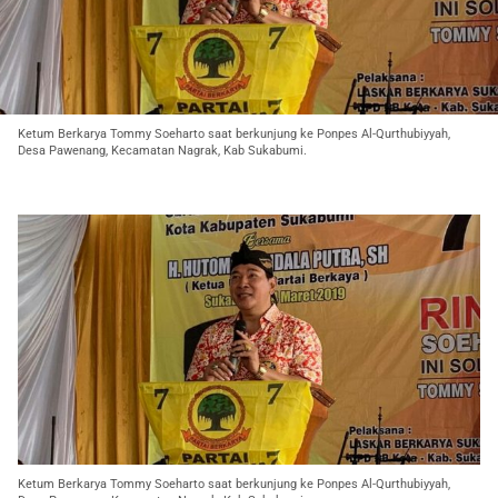
Ketum Berkarya Tommy Soeharto saat berkunjung ke Ponpes Al-Qurthubiyyah,
Desa Pawenang, Kecamatan Nagrak, Kab Sukabumi.
Ketum Berkarya Tommy Soeharto saat berkunjung ke Ponpes Al-Qurthubiyyah,