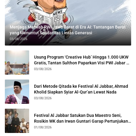
Menjaga Marwah PWI Jawa Barat di Era AI: Tantangan Berat
yang Menuntut Solidaritas Lintas Generasi
03/08/2026
Usung Program ‘Creative Hub’ Hingga 1.000 UKW
Gratis, Tantan Sulthon Paparkan Visi PWI Jabar di
Kota Bogor
03/08/2026
Dari Metode Qitada ke Festival Al Jabbar, Ahmad
Kholid Siapkan Syiar Al-Qur’an Lewat Nada
03/08/2026
Festival Al Jabbar Satukan Dua Maestro Seni,
Rosikin WK dan Irwan Guntari Garap Pertunjukan
Kolosal
01/08/2026