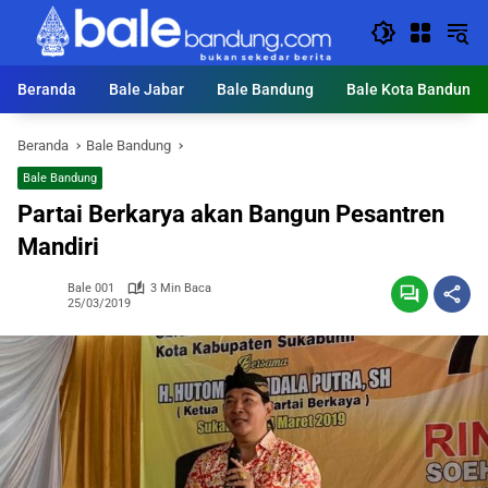
Langsung
ke
konten
Beranda
Bale Jabar
Bale Bandung
Bale Kota Bandung
Beranda
Bale Bandung
Bale Bandung
Partai Berkarya akan Bangun Pesantren
Mandiri
Bale 001
3 Min Baca
25/03/2019