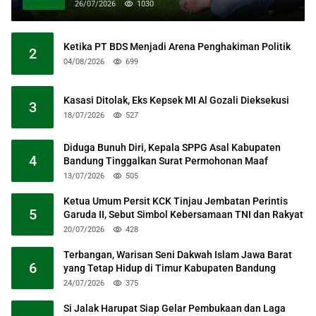
Masjid Raya Al Jabbar
26/07/2026
1030
Ketika PT BDS Menjadi Arena Penghakiman Politik
2
04/08/2026
699
Kasasi Ditolak, Eks Kepsek MI Al Gozali Dieksekusi
3
18/07/2026
527
Diduga Bunuh Diri, Kepala SPPG Asal Kabupaten
4
Bandung Tinggalkan Surat Permohonan Maaf
13/07/2026
505
Ketua Umum Persit KCK Tinjau Jembatan Perintis
5
Garuda II, Sebut Simbol Kebersamaan TNI dan Rakyat
20/07/2026
428
Terbangan, Warisan Seni Dakwah Islam Jawa Barat
6
yang Tetap Hidup di Timur Kabupaten Bandung
24/07/2026
375
Si Jalak Harupat Siap Gelar Pembukaan dan Laga