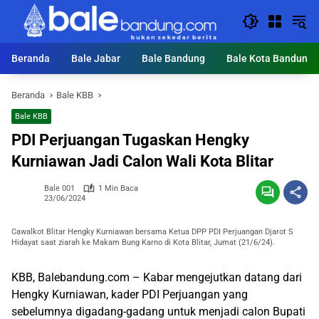
Langsung
ke
konten
Beranda
Bale Jabar
Bale Bandung
Bale Kota Bandung
Beranda
Bale KBB
Bale KBB
PDI Perjuangan Tugaskan Hengky
Kurniawan Jadi Calon Wali Kota Blitar
Bale 001
1 Min Baca
23/06/2024
Cawalkot Blitar Hengky Kurniawan bersama Ketua DPP PDI Perjuangan Djarot S
Hidayat saat ziarah ke Makam Bung Karno di Kota Blitar, Jumat (21/6/24).
KBB, Balebandung.com – Kabar mengejutkan datang dari
Hengky Kurniawan, kader PDI Perjuangan yang
sebelumnya digadang-gadang untuk menjadi calon Bupati