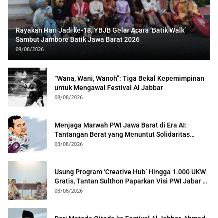
Rayakan Hari Jadi ke-18, YBJB Gelar Acara ‘Batik Walk’
Sambut Jambore Batik Jawa Barat 2026
09/08/2026
“Wana, Wani, Wanoh”: Tiga Bekal Kepemimpinan
untuk Mengawal Festival Al Jabbar
08/08/2026
Menjaga Marwah PWI Jawa Barat di Era AI:
Tantangan Berat yang Menuntut Solidaritas
Lintas Generasi
03/08/2026
Usung Program ‘Creative Hub’ Hingga 1.000 UKW
Gratis, Tantan Sulthon Paparkan Visi PWI Jabar di
Kota Bogor
03/08/2026