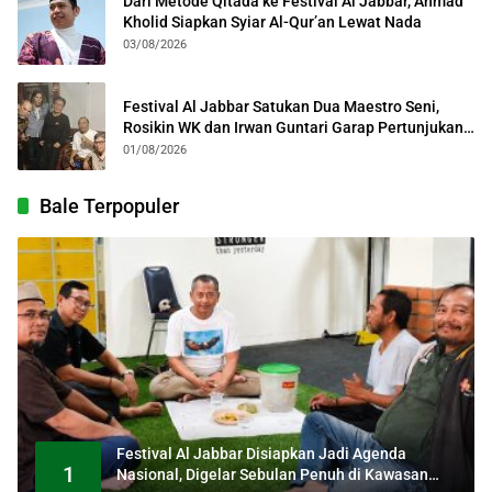
Dari Metode Qitada ke Festival Al Jabbar, Ahmad
Kholid Siapkan Syiar Al-Qur’an Lewat Nada
03/08/2026
Festival Al Jabbar Satukan Dua Maestro Seni,
Rosikin WK dan Irwan Guntari Garap Pertunjukan
Kolosal
01/08/2026
Bale Terpopuler
Festival Al Jabbar Disiapkan Jadi Agenda
1
Nasional, Digelar Sebulan Penuh di Kawasan