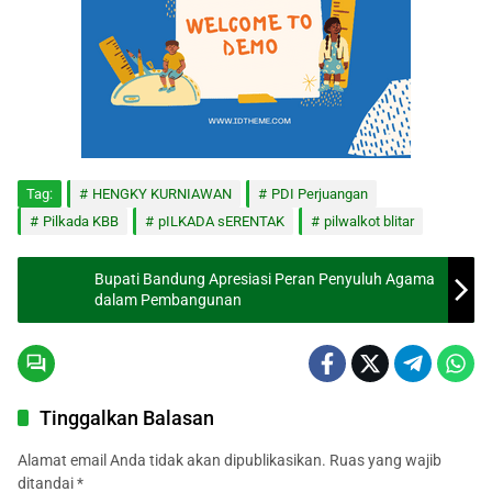
Tag:
HENGKY KURNIAWAN
PDI Perjuangan
Pilkada KBB
pILKADA sERENTAK
pilwalkot blitar
Bupati Bandung Apresiasi Peran Penyuluh Agama
dalam Pembangunan
Tinggalkan Balasan
Alamat email Anda tidak akan dipublikasikan.
Ruas yang wajib
ditandai
*