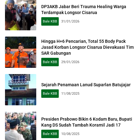
DP3AKB Jabar Beri Trauma Healing Warga
Terdampak Longsor Cisarua
Bale KBB
31/01/2026
Hingga H+6 Pencarian, Total 55 Body Pack
Jasad Korban Longsor Cisarua Dievakuasi Tim
SAR Gabungan
Bale KBB
29/01/2026
Sejarah Penamaan Lanud Suparlan Batujajar
Bale KBB
11/08/2025
Presiden Prabowo Bikin 6 Kodam Baru, Bupati
Kang DS Sudah Tambah Koramil Jadi 17
Bale KBB
10/08/2025