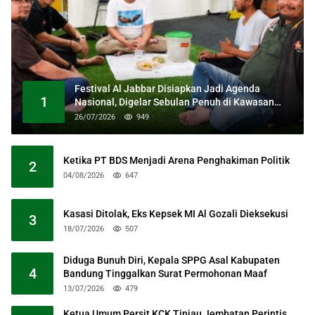
Festival Al Jabbar Disiapkan Jadi Agenda
1
Nasional, Digelar Sebulan Penuh di Kawasan
Masjid Raya Al Jabbar
26/07/2026
949
Ketika PT BDS Menjadi Arena Penghakiman Politik
2
04/08/2026
647
Kasasi Ditolak, Eks Kepsek MI Al Gozali Dieksekusi
3
18/07/2026
507
Diduga Bunuh Diri, Kepala SPPG Asal Kabupaten
4
Bandung Tinggalkan Surat Permohonan Maaf
13/07/2026
479
Ketua Umum Persit KCK Tinjau Jembatan Perintis