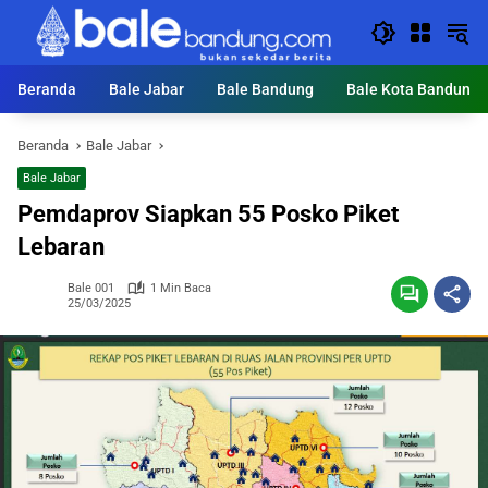
Langsung
ke
konten
Beranda
Bale Jabar
Bale Bandung
Bale Kota Bandung
Beranda
Bale Jabar
Bale Jabar
Pemdaprov Siapkan 55 Posko Piket
Lebaran
Bale 001
1 Min Baca
25/03/2025