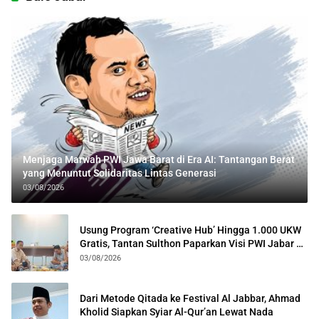
Menjaga Marwah PWI Jawa Barat di Era AI: Tantangan Berat
yang Menuntut Solidaritas Lintas Generasi
03/08/2026
Usung Program ‘Creative Hub’ Hingga 1.000 UKW
Gratis, Tantan Sulthon Paparkan Visi PWI Jabar di
Kota Bogor
03/08/2026
Dari Metode Qitada ke Festival Al Jabbar, Ahmad
Kholid Siapkan Syiar Al-Qur’an Lewat Nada