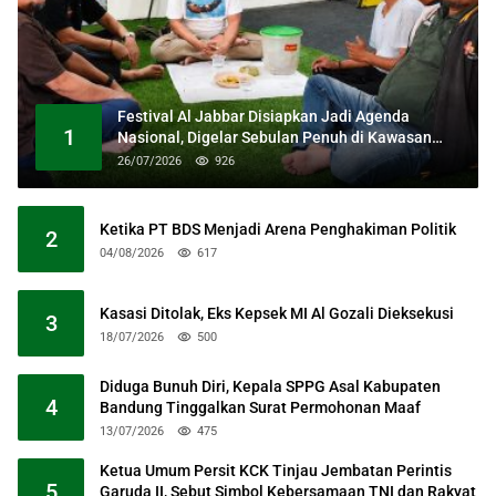
Festival Al Jabbar Disiapkan Jadi Agenda
1
Nasional, Digelar Sebulan Penuh di Kawasan
Masjid Raya Al Jabbar
26/07/2026
926
Ketika PT BDS Menjadi Arena Penghakiman Politik
2
04/08/2026
617
Kasasi Ditolak, Eks Kepsek MI Al Gozali Dieksekusi
3
18/07/2026
500
Diduga Bunuh Diri, Kepala SPPG Asal Kabupaten
4
Bandung Tinggalkan Surat Permohonan Maaf
13/07/2026
475
Ketua Umum Persit KCK Tinjau Jembatan Perintis
5
Garuda II, Sebut Simbol Kebersamaan TNI dan Rakyat