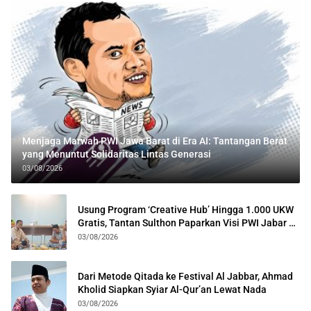
Menjaga Marwah PWI Jawa Barat di Era AI: Tantangan Berat
yang Menuntut Solidaritas Lintas Generasi
03/08/2026
Usung Program ‘Creative Hub’ Hingga 1.000 UKW
Gratis, Tantan Sulthon Paparkan Visi PWI Jabar di
Kota Bogor
03/08/2026
Dari Metode Qitada ke Festival Al Jabbar, Ahmad
Kholid Siapkan Syiar Al-Qur’an Lewat Nada
03/08/2026