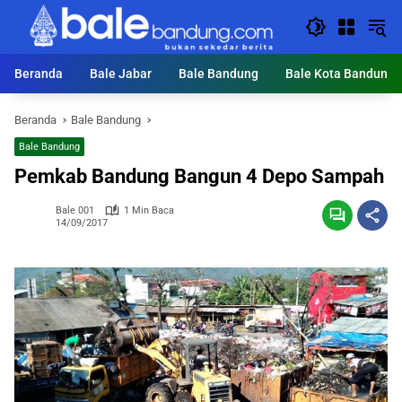
Langsung
ke
konten
Beranda
Bale Jabar
Bale Bandung
Bale Kota Bandung
Beranda
Bale Bandung
Bale Bandung
Pemkab Bandung Bangun 4 Depo Sampah
Bale 001
1 Min Baca
14/09/2017