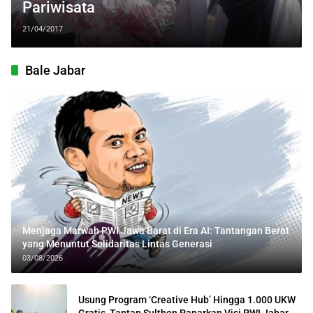
Pariwisata
21/04/2017
Bale Jabar
Menjaga Marwah PWI Jawa Barat di Era AI: Tantangan Berat
yang Menuntut Solidaritas Lintas Generasi
03/08/2026
Usung Program ‘Creative Hub’ Hingga 1.000 UKW
Gratis, Tantan Sulthon Paparkan Visi PWI Jabar di