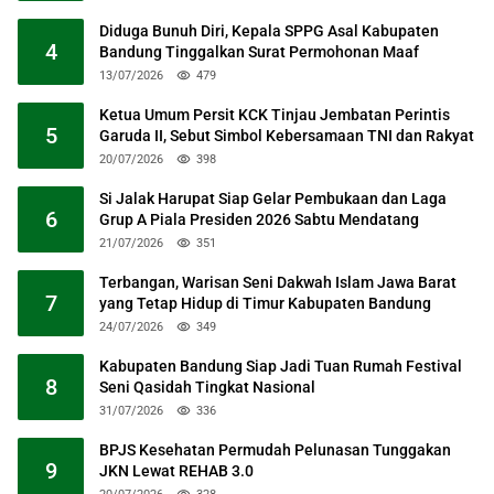
Diduga Bunuh Diri, Kepala SPPG Asal Kabupaten
4
Bandung Tinggalkan Surat Permohonan Maaf
13/07/2026
479
Ketua Umum Persit KCK Tinjau Jembatan Perintis
5
Garuda II, Sebut Simbol Kebersamaan TNI dan Rakyat
20/07/2026
398
Si Jalak Harupat Siap Gelar Pembukaan dan Laga
6
Grup A Piala Presiden 2026 Sabtu Mendatang
21/07/2026
351
Terbangan, Warisan Seni Dakwah Islam Jawa Barat
7
yang Tetap Hidup di Timur Kabupaten Bandung
24/07/2026
349
Kabupaten Bandung Siap Jadi Tuan Rumah Festival
8
Seni Qasidah Tingkat Nasional
31/07/2026
336
BPJS Kesehatan Permudah Pelunasan Tunggakan
9
JKN Lewat REHAB 3.0