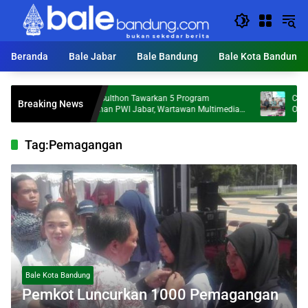
Langsung
ke
konten
Beranda
Bale Jabar
Bale Bandung
Bale Kota Bandung
Tantan Sulthon Tawarkan 5 Program
Cegah Prakti
Breaking News
Perubahan PWI Jabar, Wartawan Multimedia
OPD Tindak 
Jadi Prioritas
Tag:
Pemagangan
Bale Kota Bandung
Pemkot Luncurkan 1000 Pemagangan