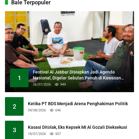
Bale Terpopuler
Festival Al Jabbar Disiapkan Jadi Agenda
1
Nasional, Digelar Sebulan Penuh di Kawasan
Masjid Raya Al Jabbar
26/07/2026
949
Ketika PT BDS Menjadi Arena Penghakiman Politik
2
04/08/2026
646
Kasasi Ditolak, Eks Kepsek MI Al Gozali Dieksekusi
3
18/07/2026
507