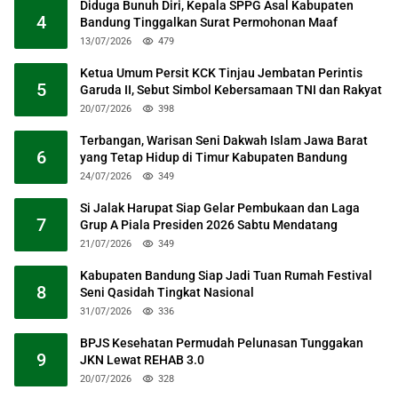
Diduga Bunuh Diri, Kepala SPPG Asal Kabupaten
4
Bandung Tinggalkan Surat Permohonan Maaf
13/07/2026
479
Ketua Umum Persit KCK Tinjau Jembatan Perintis
5
Garuda II, Sebut Simbol Kebersamaan TNI dan Rakyat
20/07/2026
398
Terbangan, Warisan Seni Dakwah Islam Jawa Barat
6
yang Tetap Hidup di Timur Kabupaten Bandung
24/07/2026
349
Si Jalak Harupat Siap Gelar Pembukaan dan Laga
7
Grup A Piala Presiden 2026 Sabtu Mendatang
21/07/2026
349
Kabupaten Bandung Siap Jadi Tuan Rumah Festival
8
Seni Qasidah Tingkat Nasional
31/07/2026
336
BPJS Kesehatan Permudah Pelunasan Tunggakan
9
JKN Lewat REHAB 3.0
20/07/2026
328