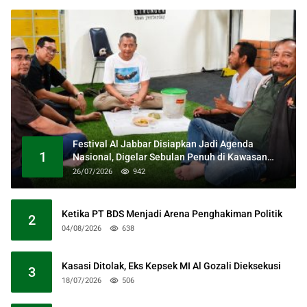
Festival Al Jabbar Disiapkan Jadi Agenda
1
Nasional, Digelar Sebulan Penuh di Kawasan
Masjid Raya Al Jabbar
26/07/2026
942
Ketika PT BDS Menjadi Arena Penghakiman Politik
2
04/08/2026
638
Kasasi Ditolak, Eks Kepsek MI Al Gozali Dieksekusi
3
18/07/2026
506