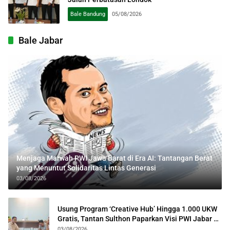
Bale Bandung
05/08/2026
Bale Jabar
Menjaga Marwah PWI Jawa Barat di Era AI: Tantangan Berat
yang Menuntut Solidaritas Lintas Generasi
03/08/2026
Usung Program ‘Creative Hub’ Hingga 1.000 UKW
Gratis, Tantan Sulthon Paparkan Visi PWI Jabar di
Kota Bogor
03/08/2026