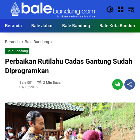
Langsung
ke
konten
Beranda
Bale Jabar
Bale Bandung
Bale Kota Bandung
Beranda
Bale Bandung
Bale Bandung
Perbaikan Rutilahu Cadas Gantung Sudah
Diprogramkan
Bale 001
2 Min Baca
01/10/2016