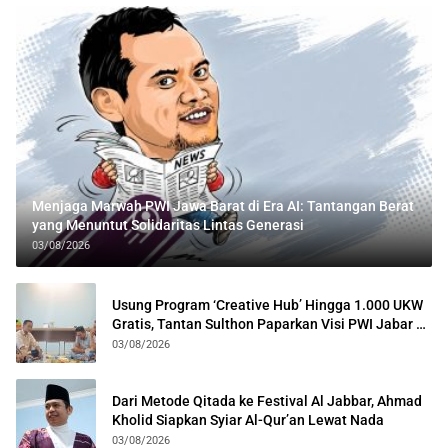
Menjaga Marwah PWI Jawa Barat di Era AI: Tantangan Berat
yang Menuntut Solidaritas Lintas Generasi
03/08/2026
Usung Program ‘Creative Hub’ Hingga 1.000 UKW
Gratis, Tantan Sulthon Paparkan Visi PWI Jabar di
Kota Bogor
03/08/2026
Dari Metode Qitada ke Festival Al Jabbar, Ahmad
Kholid Siapkan Syiar Al-Qur’an Lewat Nada
03/08/2026