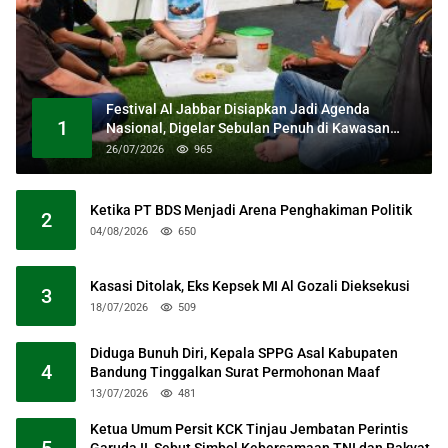
Festival Al Jabbar Disiapkan Jadi Agenda
1
Nasional, Digelar Sebulan Penuh di Kawasan
Masjid Raya Al Jabbar
26/07/2026
965
Ketika PT BDS Menjadi Arena Penghakiman Politik
2
04/08/2026
650
Kasasi Ditolak, Eks Kepsek MI Al Gozali Dieksekusi
3
18/07/2026
509
Diduga Bunuh Diri, Kepala SPPG Asal Kabupaten
4
Bandung Tinggalkan Surat Permohonan Maaf
13/07/2026
481
Ketua Umum Persit KCK Tinjau Jembatan Perintis
5
Garuda II, Sebut Simbol Kebersamaan TNI dan Rakyat