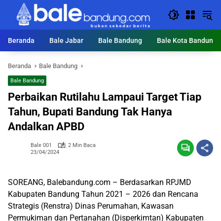
Langsung
ke
konten
Beranda
Bale Jabar
Bale Bandung
Bale Kota Bandung
Beranda
Bale Bandung
Bale Bandung
Perbaikan Rutilahu Lampaui Target Tiap
Tahun, Bupati Bandung Tak Hanya
Andalkan APBD
Bale 001
2 Min Baca
23/04/2024
SOREANG, Balebandung.com – Berdasarkan RPJMD
Kabupaten Bandung Tahun 2021 – 2026 dan Rencana
Strategis (Renstra) Dinas Perumahan, Kawasan
Permukiman dan Pertanahan (Disperkimtan) Kabupaten