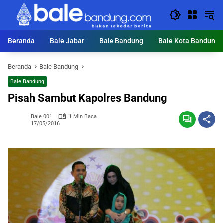
Langsung
ke
konten
Beranda
Bale Jabar
Bale Bandung
Bale Kota Bandung
Beranda
Bale Bandung
Bale Bandung
Pisah Sambut Kapolres Bandung
Bale 001
1 Min Baca
17/05/2016