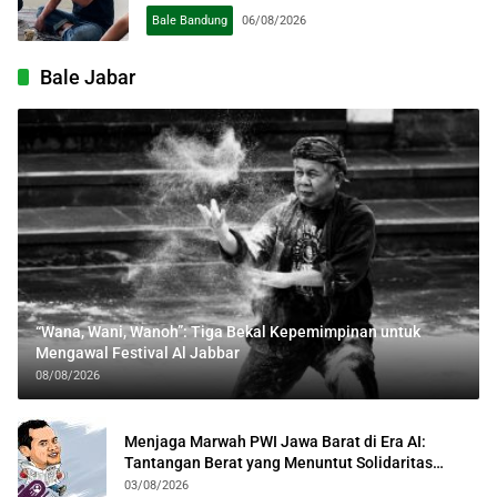
Bale Bandung
06/08/2026
Bale Jabar
“Wana, Wani, Wanoh”: Tiga Bekal Kepemimpinan untuk
Mengawal Festival Al Jabbar
08/08/2026
Menjaga Marwah PWI Jawa Barat di Era AI:
Tantangan Berat yang Menuntut Solidaritas
Lintas Generasi
03/08/2026