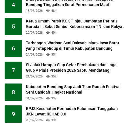
4
Bandung Tinggalkan Surat Permohonan Maaf
13/07/2026
484
Ketua Umum Persit KCK Tinjau Jembatan Perintis
5
Garuda II, Sebut Simbol Kebersamaan TNI dan Rakyat
20/07/2026
404
Terbangan, Warisan Seni Dakwah Islam Jawa Barat
6
yang Tetap Hidup di Timur Kabupaten Bandung
24/07/2026
354
Si Jalak Harupat Siap Gelar Pembukaan dan Laga
7
Grup A Piala Presiden 2026 Sabtu Mendatang
21/07/2026
352
Kabupaten Bandung Siap Jadi Tuan Rumah Festival
8
Seni Qasidah Tingkat Nasional
31/07/2026
339
BPJS Kesehatan Permudah Pelunasan Tunggakan
9
JKN Lewat REHAB 3.0
20/07/2026
331