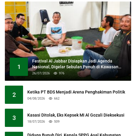
Festival Al Jabbar Disiapkan Jadi Agenda
1
Nasional, Digelar Sebulan Penuh di Kawasan
Masjid Raya Al Jabbar
26/07/2026
976
Ketika PT BDS Menjadi Arena Penghakiman Politik
2
04/08/2026
662
Kasasi Ditolak, Eks Kepsek MI Al Gozali Dieksekusi
3
18/07/2026
509
Diduga Bunuh Diri, Kepala SPPG Asal Kabupaten