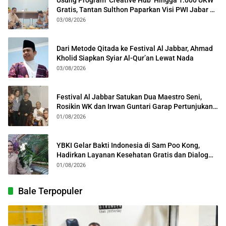
Usung Program ‘Creative Hub’ Hingga 1.000 UKW
Gratis, Tantan Sulthon Paparkan Visi PWI Jabar di
Kota Bogor
03/08/2026
Dari Metode Qitada ke Festival Al Jabbar, Ahmad
Kholid Siapkan Syiar Al-Qur’an Lewat Nada
03/08/2026
Festival Al Jabbar Satukan Dua Maestro Seni,
Rosikin WK dan Irwan Guntari Garap Pertunjukan
Kolosal
01/08/2026
YBKI Gelar Bakti Indonesia di Sam Poo Kong,
Hadirkan Layanan Kesehatan Gratis dan Dialog
Kebangsaan
01/08/2026
Bale Terpopuler