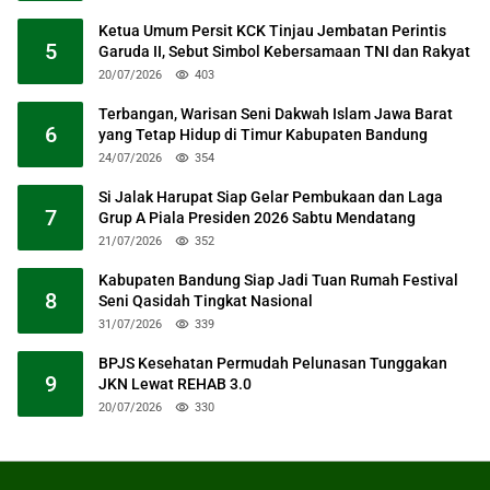
Ketua Umum Persit KCK Tinjau Jembatan Perintis
5
Garuda II, Sebut Simbol Kebersamaan TNI dan Rakyat
20/07/2026
403
Terbangan, Warisan Seni Dakwah Islam Jawa Barat
6
yang Tetap Hidup di Timur Kabupaten Bandung
24/07/2026
354
Si Jalak Harupat Siap Gelar Pembukaan dan Laga
7
Grup A Piala Presiden 2026 Sabtu Mendatang
21/07/2026
352
Kabupaten Bandung Siap Jadi Tuan Rumah Festival
8
Seni Qasidah Tingkat Nasional
31/07/2026
339
BPJS Kesehatan Permudah Pelunasan Tunggakan
9
JKN Lewat REHAB 3.0
20/07/2026
330