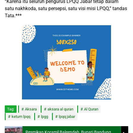
“Karena itu seluruh pengurus LPQQ Jabar tetap dalam
satu nakhkoda, satu persepsi, satu visi misi LPQQ,” tandas
Tata.***
Tag:
Aksara
aksara al quran
Al Quran
ketum lpqq
lpgg
lpqq jabar
Resmikan Koramil Baleendah, Bupati Bandung