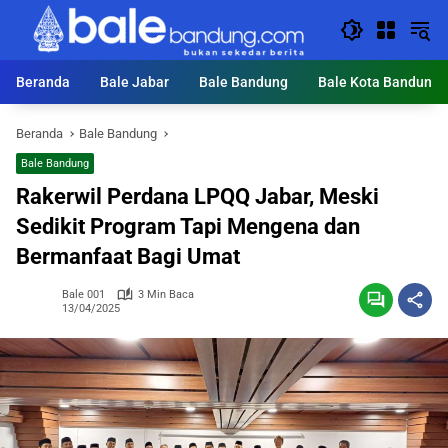
Langsung
ke
konten
Beranda
Bale Jabar
Bale Bandung
Bale Kota Bandung
Beranda
Bale Bandung
Bale Bandung
Rakerwil Perdana LPQQ Jabar, Meski
Sedikit Program Tapi Mengena dan
Bermanfaat Bagi Umat
Bale 001
3 Min Baca
13/04/2025