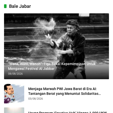
Bale Jabar
“Wana, Wani, Wanoh”: Tiga Bekal Kepemimpinan untuk
Mengawal Festival Al Jabbar
08/08/2026
Menjaga Marwah PWI Jawa Barat di Era AI:
Tantangan Berat yang Menuntut Solidaritas
Lintas Generasi
03/08/2026