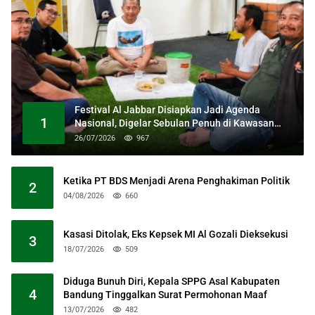
Festival Al Jabbar Disiapkan Jadi Agenda
1
Nasional, Digelar Sebulan Penuh di Kawasan
Masjid Raya Al Jabbar
26/07/2026
967
Ketika PT BDS Menjadi Arena Penghakiman Politik
2
04/08/2026
660
Kasasi Ditolak, Eks Kepsek MI Al Gozali Dieksekusi
3
18/07/2026
509
Diduga Bunuh Diri, Kepala SPPG Asal Kabupaten
4
Bandung Tinggalkan Surat Permohonan Maaf
13/07/2026
482