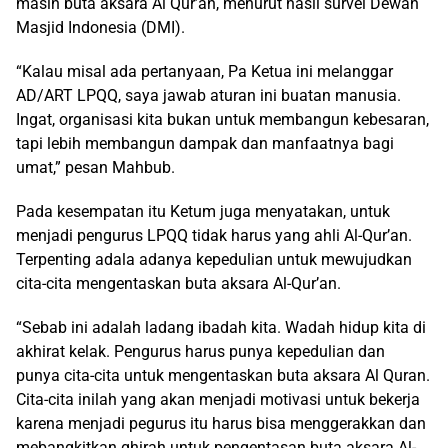
masih buta aksara Al Qur’an, menurut hasil survei Dewan
Masjid Indonesia (DMI).
“Kalau misal ada pertanyaan, Pa Ketua ini melanggar
AD/ART LPQQ, saya jawab aturan ini buatan manusia.
Ingat, organisasi kita bukan untuk membangun kebesaran,
tapi lebih membangun dampak dan manfaatnya bagi
umat,” pesan Mahbub.
Pada kesempatan itu Ketum juga menyatakan, untuk
menjadi pengurus LPQQ tidak harus yang ahli Al-Qur’an.
Terpenting adala adanya kepedulian untuk mewujudkan
cita-cita mengentaskan buta aksara Al-Qur’an.
“Sebab ini adalah ladang ibadah kita. Wadah hidup kita di
akhirat kelak. Pengurus harus punya kepedulian dan
punya cita-cita untuk mengentaskan buta aksara Al Quran.
Cita-cita inilah yang akan menjadi motivasi untuk bekerja
karena menjadi pegurus itu harus bisa menggerakkan dan
mebangkitkan ghirah untuk pengentasan buta aksara Al-