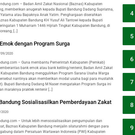
ndung.com – Badan Amil Zakat Nasional (Baznas) Kabupaten
g, memberikan anugerah kepada Bupati Bandung Dadang Supriatna,
4
l Yatama atau Bapaknya Anak Yatim. Penghargaan diserahkan
aznas Kabupaten Bandung KH Yusuf Ali Tantowi kepada Bupati
Peringatan 1 Muharram 1446 Hijriah Tingkat Kabupaten Bandung, di
reang, […]
5
 Emok dengan Program Surga
/09/2020
6
ndung.com – Guna membantu Pemerintah Kabupaten (Pemkab)
berantas bank emok atau bank keliling/rentenir, Badan Amil Zakat
) Kabupaten Bandung menggulirkan Program Sarana Usaha Warga
tersebut nantinya akan memberikan modal usaha bagi para mustahik
7
t). Bupati Bandung Dadang M Naser mengatakan Program Surga ini
n maraknya praktek rentenir […]
Bandung Sosialisasilkan Pemberdayaan Zakat
8
/2020
dung.com – Untuk lebih mensosialisasikan pengumpulan dan
9
at, Baznas Kabupaten Bandung menjalin silaturahmi dengan para
rgabung dalam Persatuan Wartawan Indonesia (PWI) Kabupaten