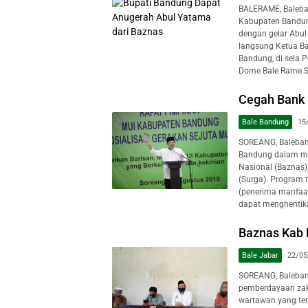
BALERAME, Baleba
Kabupaten Bandun
dengan gelar Abu
langsung Ketua B
Bandung, di sela 
Dome Bale Rame So
Cegah Bank
Bale Bandung
15
SOREANG, Baleba
Bandung dalam mem
Nasional (Baznas
(Surga). Program 
(penerima manfaa
dapat menghentika
Baznas Kab 
Bale Jabar
22/05
SOREANG, Baleban
pemberdayaan zak
wartawan yang te