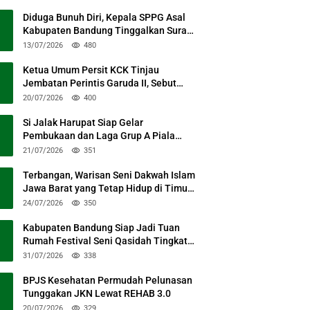
Diduga Bunuh Diri, Kepala SPPG Asal
Kabupaten Bandung Tinggalkan Surat
Permohonan Maaf
13/07/2026
480
Ketua Umum Persit KCK Tinjau
Jembatan Perintis Garuda II, Sebut
Simbol Kebersamaan TNI dan Rakyat
20/07/2026
400
Si Jalak Harupat Siap Gelar
Pembukaan dan Laga Grup A Piala
Presiden 2026 Sabtu Mendatang
21/07/2026
351
Terbangan, Warisan Seni Dakwah Islam
Jawa Barat yang Tetap Hidup di Timur
Kabupaten Bandung
24/07/2026
350
Kabupaten Bandung Siap Jadi Tuan
Rumah Festival Seni Qasidah Tingkat
Nasional
31/07/2026
338
BPJS Kesehatan Permudah Pelunasan
Tunggakan JKN Lewat REHAB 3.0
20/07/2026
329