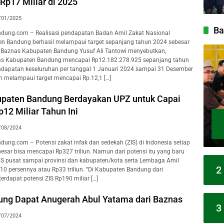
Rp17 Miliar di 2025
/01/2025
Ba
dung.com – Realisasi pendapatan Badan Amil Zakat Nasional
n Bandung berhasil melampaui target sepanjang tahun 2024 sebesar
a Baznas Kabupaten Bandung Yusuf Ali Tantowi menyebutkan,
s Kabupaten Bandung mencapai Rp12.182.278.925 sepanjang tahun
dapatan keseluruhan per tanggal 1 Januari 2024 sampai 31 Desember
h melampaui target mencapai Rp.12,1 […]
paten Bandung Berdayakan UPZ untuk Capai
p12 Miliar Tahun Ini
/08/2024
ung.com – Potensi zakat infak dan sedekah (ZIS) di Indonesia setiap
esar bisa mencapai Rp327 triliun. Namun dari potensi itu yang baru
AS pusat sampai provinsi dan kabupaten/kota serta Lembaga Amil
2
 10 persennya atau Rp33 triliun. “Di Kabupaten Bandung dari
erdapat potensi ZIS Rp190 miliar […]
ung Dapat Anugerah Abul Yatama dari Baznas
3
/07/2024