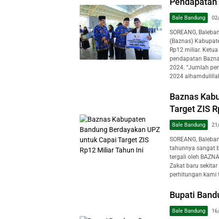
Pendapatan 
Bale Bandung
02
SOREANG, Baleban
(Baznas) Kabupate
Rp12 miliar. Ketu
pendapatan Bazna
2024. “Jumlah pen
2024 alhamdulilla
Baznas Kabu
Target ZIS R
Bale Bandung
21
SOREANG, Baleband
tahunnya sangat b
tergali oleh BAZN
Zakat baru sekitar
perhitungan kami t
Bupati Band
Bale Bandung
16