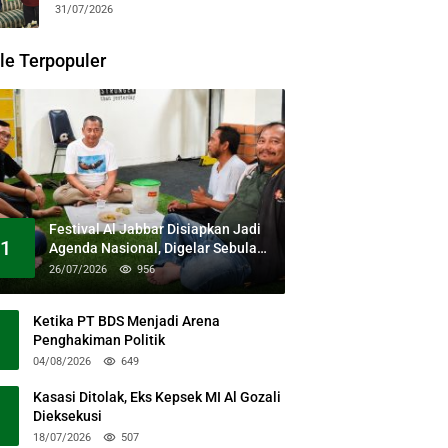
31/07/2026
le Terpopuler
Festival Al Jabbar Disiapkan Jadi
1
Agenda Nasional, Digelar Sebulan
Penuh di Kawasan Masjid Raya Al
26/07/2026
956
Jabbar
Ketika PT BDS Menjadi Arena
Penghakiman Politik
04/08/2026
649
Kasasi Ditolak, Eks Kepsek MI Al Gozali
Dieksekusi
18/07/2026
507