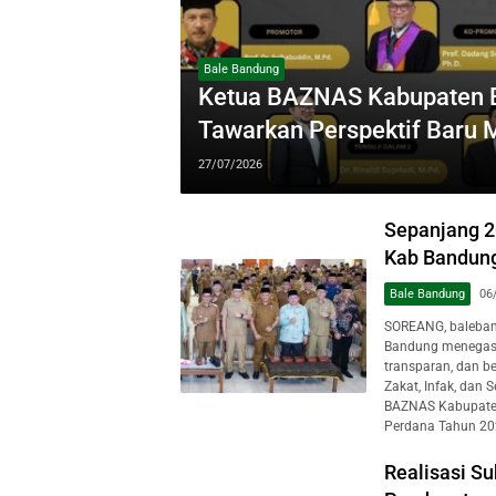
Bale Bandung
Ketua BAZNAS Kabupaten Ba
Tawarkan Perspektif Baru
27/07/2026
Sepanjang 2
Kab Bandung
Bale Bandung
06
SOREANG, baleban
Bandung menegask
transparan, dan 
Zakat, Infak, dan
BAZNAS Kabupaten 
Perdana Tahun 202
Realisasi S