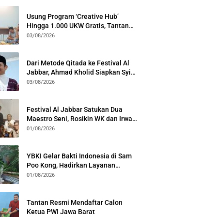
Usung Program ‘Creative Hub’
Hingga 1.000 UKW Gratis, Tantan
Sulthon Paparkan Visi PWI Jabar di
03/08/2026
Kota Bogor
Dari Metode Qitada ke Festival Al
Jabbar, Ahmad Kholid Siapkan Syiar
Al-Qur’an Lewat Nada
03/08/2026
Festival Al Jabbar Satukan Dua
Maestro Seni, Rosikin WK dan Irwan
Guntari Garap Pertunjukan Kolosal
01/08/2026
YBKI Gelar Bakti Indonesia di Sam
Poo Kong, Hadirkan Layanan
Kesehatan Gratis dan Dialog
01/08/2026
Kebangsaan
Tantan Resmi Mendaftar Calon
Ketua PWI Jawa Barat