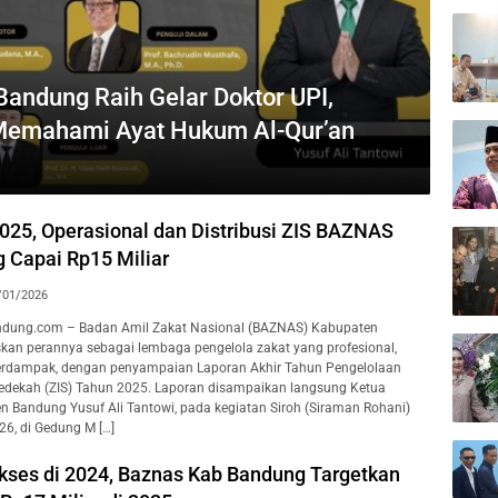
ndung Raih Gelar Doktor UPI,
 Memahami Ayat Hukum Al-Qur’an
025, Operasional dan Distribusi ZIS BAZNAS
 Capai Rp15 Miliar
/01/2026
dung.com – Badan Amil Zakat Nasional (BAZNAS) Kabupaten
an perannya sebagai lembaga pengelola zakat yang profesional,
berdampak, dengan penyampaian Laporan Akhir Tahun Pengelolaan
 Sedekah (ZIS) Tahun 2025. Laporan disampaikan langsung Ketua
Bandung Yusuf Ali Tantowi, pada kegiatan Siroh (Siraman Rohani)
6, di Gedung M […]
ukses di 2024, Baznas Kab Bandung Targetkan