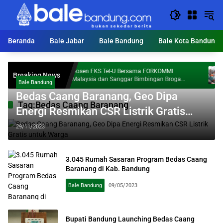
Langsung
ke
konten
Beranda
Bale Jabar
Bale Bandung
Bale Kota Bandung
Dosen FKS Tel-U Bersama FORKOMMI
K
Breaking News
val Al
Malaysia dan Sanggar Bimbingan Broga
T
Bale Bandung
Perkuat Kolaborasi Internasional melalui
Bedas Caang Baranang, Geo Dipa
Pengabdian kepada Masyarakat
Tag:
Bedas Caang Baranang
Energi Resmikan CSR Listrik Gratis
untuk Warga
29/11/2023
3.045 Rumah Sasaran Program Bedas Caang
Baranang di Kab. Bandung
Bale Bandung
09/05/2023
Bupati Bandung Launching Bedas Caang