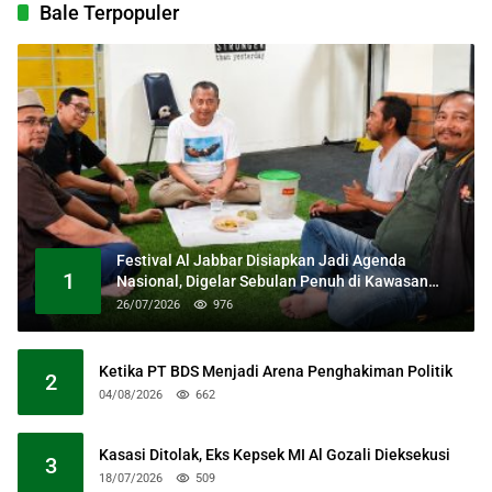
Bale Terpopuler
Festival Al Jabbar Disiapkan Jadi Agenda
1
Nasional, Digelar Sebulan Penuh di Kawasan
Masjid Raya Al Jabbar
26/07/2026
976
Ketika PT BDS Menjadi Arena Penghakiman Politik
2
04/08/2026
662
Kasasi Ditolak, Eks Kepsek MI Al Gozali Dieksekusi
3
18/07/2026
509