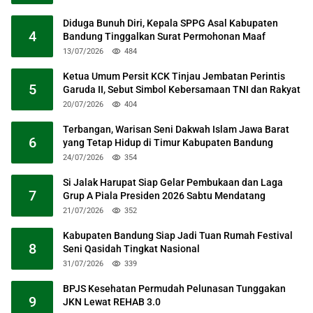
Diduga Bunuh Diri, Kepala SPPG Asal Kabupaten
4
Bandung Tinggalkan Surat Permohonan Maaf
13/07/2026
484
Ketua Umum Persit KCK Tinjau Jembatan Perintis
5
Garuda II, Sebut Simbol Kebersamaan TNI dan Rakyat
20/07/2026
404
Terbangan, Warisan Seni Dakwah Islam Jawa Barat
6
yang Tetap Hidup di Timur Kabupaten Bandung
24/07/2026
354
Si Jalak Harupat Siap Gelar Pembukaan dan Laga
7
Grup A Piala Presiden 2026 Sabtu Mendatang
21/07/2026
352
Kabupaten Bandung Siap Jadi Tuan Rumah Festival
8
Seni Qasidah Tingkat Nasional
31/07/2026
339
BPJS Kesehatan Permudah Pelunasan Tunggakan
9
JKN Lewat REHAB 3.0