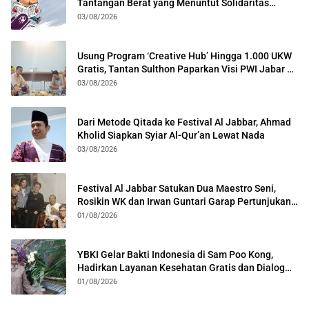
Tantangan Berat yang Menuntut Solidaritas
Lintas Generasi
03/08/2026
Usung Program ‘Creative Hub’ Hingga 1.000 UKW
Gratis, Tantan Sulthon Paparkan Visi PWI Jabar di
Kota Bogor
03/08/2026
Dari Metode Qitada ke Festival Al Jabbar, Ahmad
Kholid Siapkan Syiar Al-Qur’an Lewat Nada
03/08/2026
Festival Al Jabbar Satukan Dua Maestro Seni,
Rosikin WK dan Irwan Guntari Garap Pertunjukan
Kolosal
01/08/2026
YBKI Gelar Bakti Indonesia di Sam Poo Kong,
Hadirkan Layanan Kesehatan Gratis dan Dialog
Kebangsaan
01/08/2026