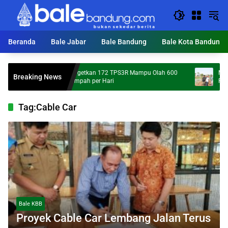
Langsung
ke
konten
Beranda
Bale Jabar
Bale Bandung
Bale Kota Bandung
KDS Targetkan 172 TPS3R Mampu Olah 600
Mumpung Ke
Breaking News
Ton Sampah per Hari
Percepatan 
Tag:
Cable Car
Bale KBB
Proyek Cable Car Lembang Jalan Terus