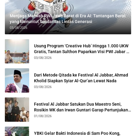
Menjaga Marwah PWI Jawa Barat di Era AI: Tantangan Berat
yang Menuntut Solidaritas Lintas Generasi
03/08/2026
Usung Program ‘Creative Hub’ Hingga 1.000 UKW
Gratis, Tantan Sulthon Paparkan Visi PWI Jabar di
Kota Bogor
03/08/2026
Dari Metode Qitada ke Festival Al Jabbar, Ahmad
Kholid Siapkan Syiar Al-Qur’an Lewat Nada
03/08/2026
Festival Al Jabbar Satukan Dua Maestro Seni,
Rosikin WK dan Irwan Guntari Garap Pertunjukan
Kolosal
01/08/2026
YBKI Gelar Bakti Indonesia di Sam Poo Kong,