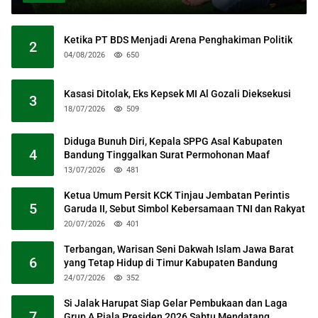
Ketika PT BDS Menjadi Arena Penghakiman Politik
2
04/08/2026
650
Kasasi Ditolak, Eks Kepsek MI Al Gozali Dieksekusi
3
18/07/2026
509
Diduga Bunuh Diri, Kepala SPPG Asal Kabupaten
4
Bandung Tinggalkan Surat Permohonan Maaf
13/07/2026
481
Ketua Umum Persit KCK Tinjau Jembatan Perintis
5
Garuda II, Sebut Simbol Kebersamaan TNI dan Rakyat
20/07/2026
401
Terbangan, Warisan Seni Dakwah Islam Jawa Barat
6
yang Tetap Hidup di Timur Kabupaten Bandung
24/07/2026
352
Si Jalak Harupat Siap Gelar Pembukaan dan Laga
7
Grup A Piala Presiden 2026 Sabtu Mendatang