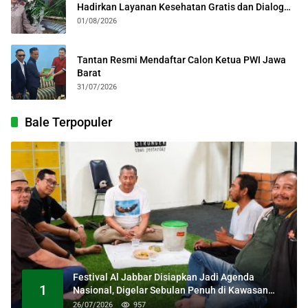
Hadirkan Layanan Kesehatan Gratis dan Dialog
Kebangsaan
01/08/2026
Tantan Resmi Mendaftar Calon Ketua PWI Jawa
Barat
31/07/2026
Bale Terpopuler
Festival Al Jabbar Disiapkan Jadi Agenda
1
Nasional, Digelar Sebulan Penuh di Kawasan
Masjid Raya Al Jabbar
26/07/2026
957