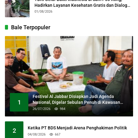
Hadirkan Layanan Kesehatan Gratis dan Dialog
Kebangsaan
01/08/2026
Bale Terpopuler
Festival Al Jabbar Disiapkan Jadi Agenda
1
Nasional, Digelar Sebulan Penuh di Kawasan
Masjid Raya Al Jabbar
26/07/2026
984
Ketika PT BDS Menjadi Arena Penghakiman Politik
2
04/08/2026
667