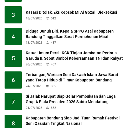
Kasasi Ditolak, Eks Kepsek MI Al Gozali Dieksekusi
3
18/07/2026
512
Diduga Bunuh Diri, Kepala SPPG Asal Kabupaten
4
Bandung Tinggalkan Surat Permohonan Maaf
13/07/2026
487
Ketua Umum Persit KCK Tinjau Jembatan Perintis
5
Garuda II, Sebut Simbol Kebersamaan TNI dan Rakyat
20/07/2026
407
Terbangan, Warisan Seni Dakwah Islam Jawa Barat
6
yang Tetap Hidup di Timur Kabupaten Bandung
24/07/2026
355
Si Jalak Harupat Siap Gelar Pembukaan dan Laga
7
Grup A Piala Presiden 2026 Sabtu Mendatang
21/07/2026
352
Kabupaten Bandung Siap Jadi Tuan Rumah Festival
8
Seni Qasidah Tingkat Nasional