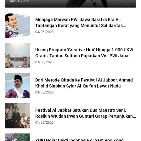
08/08/2026
Menjaga Marwah PWI Jawa Barat di Era AI:
Tantangan Berat yang Menuntut Solidaritas
Lintas Generasi
03/08/2026
Usung Program ‘Creative Hub’ Hingga 1.000 UKW
Gratis, Tantan Sulthon Paparkan Visi PWI Jabar di
Kota Bogor
03/08/2026
Dari Metode Qitada ke Festival Al Jabbar, Ahmad
Kholid Siapkan Syiar Al-Qur’an Lewat Nada
03/08/2026
Festival Al Jabbar Satukan Dua Maestro Seni,
Rosikin WK dan Irwan Guntari Garap Pertunjukan
Kolosal
01/08/2026
YBKI Gelar Bakti Indonesia di Sam Poo Kong,