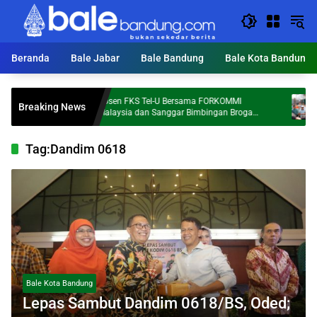
Langsung
ke
konten
Beranda
Bale Jabar
Bale Bandung
Bale Kota Bandung
Dosen FKS Tel-U Bersama FORKOMMI
KDS T
Breaking News
Al
Malaysia dan Sanggar Bimbingan Broga
Ton S
Perkuat Kolaborasi Internasional melalui
Pengabdian kepada Masyarakat
Tag:
Dandim 0618
Bale Kota Bandung
Lepas Sambut Dandim 0618/BS, Oded;