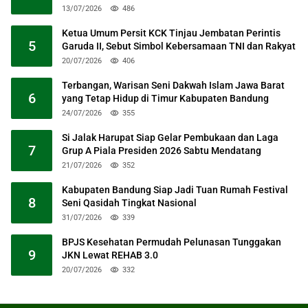
13/07/2026
486
Ketua Umum Persit KCK Tinjau Jembatan Perintis
5
Garuda II, Sebut Simbol Kebersamaan TNI dan Rakyat
20/07/2026
406
Terbangan, Warisan Seni Dakwah Islam Jawa Barat
6
yang Tetap Hidup di Timur Kabupaten Bandung
24/07/2026
355
Si Jalak Harupat Siap Gelar Pembukaan dan Laga
7
Grup A Piala Presiden 2026 Sabtu Mendatang
21/07/2026
352
Kabupaten Bandung Siap Jadi Tuan Rumah Festival
8
Seni Qasidah Tingkat Nasional
31/07/2026
339
BPJS Kesehatan Permudah Pelunasan Tunggakan
9
JKN Lewat REHAB 3.0
20/07/2026
332