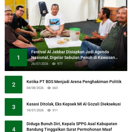
Festival Al Jabbar Disiapkan Jadi Agenda
1
Nasional, Digelar Sebulan Penuh di Kawasan
Masjid Raya Al Jabbar
26/07/2026
977
Ketika PT BDS Menjadi Arena Penghakiman Politik
2
04/08/2026
663
Kasasi Ditolak, Eks Kepsek MI Al Gozali Dieksekusi
3
18/07/2026
511
Diduga Bunuh Diri, Kepala SPPG Asal Kabupaten
4
Bandung Tinggalkan Surat Permohonan Maaf