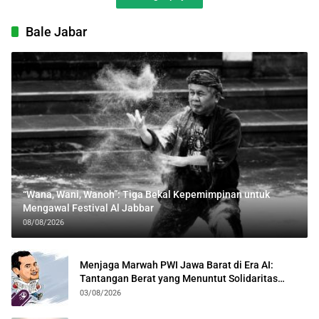
Bale Jabar
“Wana, Wani, Wanoh”: Tiga Bekal Kepemimpinan untuk
Mengawal Festival Al Jabbar
08/08/2026
Menjaga Marwah PWI Jawa Barat di Era AI:
Tantangan Berat yang Menuntut Solidaritas
Lintas Generasi
03/08/2026