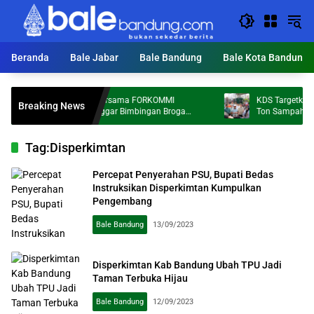
Langsung
ke
konten
Beranda
Bale Jabar
Bale Bandung
Bale Kota Bandung
Dosen FKS Tel-U Bersama FORKOMMI
KDS Targetkan 172 
Breaking News
Malaysia dan Sanggar Bimbingan Broga
Ton Sampah per Hari
Perkuat Kolaborasi Internasional melalui
Pengabdian kepada Masyarakat
Tag:
Disperkimtan
Percepat Penyerahan PSU, Bupati Bedas
Instruksikan Disperkimtan Kumpulkan
Pengembang
Bale Bandung
13/09/2023
Disperkimtan Kab Bandung Ubah TPU Jadi
Taman Terbuka Hijau
Bale Bandung
12/09/2023