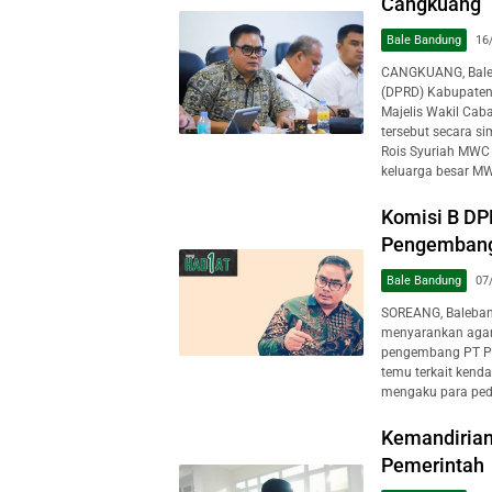
Cangkuang
Bale Bandung
16
CANGKUANG, Baleb
(DPRD) Kabupaten 
Majelis Wakil Ca
tersebut secara s
Rois Syuriah MWC
keluarga besar MW
Komisi B DP
Pengembang
Bale Bandung
07
SOREANG, Baleban
menyarankan agar
pengembang PT Per
temu terkait kenda
mengaku para peda
Kemandirian
Pemerintah