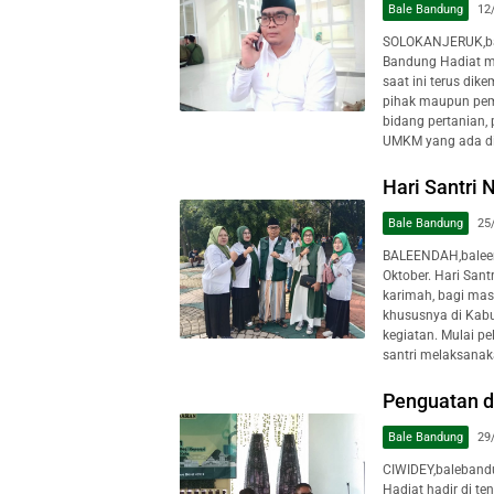
Bale Bandung
12
SOLOKANJERUK,ba
Bandung Hadiat m
saat ini terus di
pihak maupun peme
bidang pertanian,
UMKM yang ada di p
Hari Santri 
Bale Bandung
25
BALEENDAH,baleend
Oktober. Hari Sa
karimah, bagi mas
khususnya di Kab
kegiatan. Mulai p
santri melaksanaka
Penguatan 
Bale Bandung
29
CIWIDEY,baleband
Hadiat hadir di t