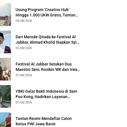
Usung Program ‘Creative Hub’
Hingga 1.000 UKW Gratis, Tantan
Sulthon Paparkan Visi PWI Jabar di
03/08/2026
Kota Bogor
Dari Metode Qitada ke Festival Al
Jabbar, Ahmad Kholid Siapkan Syiar
Al-Qur’an Lewat Nada
03/08/2026
Festival Al Jabbar Satukan Dua
Maestro Seni, Rosikin WK dan Irwan
Guntari Garap Pertunjukan Kolosal
01/08/2026
YBKI Gelar Bakti Indonesia di Sam
Poo Kong, Hadirkan Layanan
Kesehatan Gratis dan Dialog
01/08/2026
Kebangsaan
Tantan Resmi Mendaftar Calon
Ketua PWI Jawa Barat