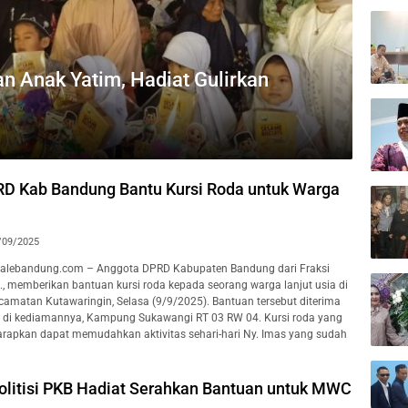
n Anak Yatim, Hadiat Gulirkan
D Kab Bandung Bantu Kursi Roda untuk Warga
/09/2025
lebandung.com – Anggota DPRD Kabupaten Bandung dari Fraksi
I., memberikan bantuan kursi roda kepada seorang warga lanjut usia di
camatan Kutawaringin, Selasa (9/9/2025). Bantuan tersebut diterima
s di kediamannya, Kampung Sukawangi RT 03 RW 04. Kursi roda yang
harapkan dapat memudahkan aktivitas sehari-hari Ny. Imas yang sudah
Politisi PKB Hadiat Serahkan Bantuan untuk MWC