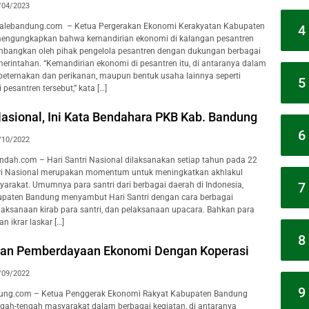
/04/2023
lebandung.com – Ketua Pergerakan Ekonomi Kerakyatan Kabupaten
4
engungkapkan bahwa kemandirian ekonomi di kalangan pesantren
kembangkan oleh pihak pengelola pesantren dengan dukungan berbagai
rintahan. “Kemandirian ekonomi di pesantren itu, di antaranya dalam
 peternakan dan perikanan, maupun bentuk usaha lainnya seperti
5
esantren tersebut,” kata […]
Nasional, Ini Kata Bendahara PKB Kab. Bandung
6
/10/2022
ah.com – Hari Santri Nasional dilaksanakan setiap tahun pada 22
ntri Nasional merupakan momentum untuk meningkatkan akhlakul
7
yarakat. Umumnya para santri dari berbagai daerah di Indonesia,
upaten Bandung menyambut Hari Santri dengan cara berbagai
elaksanaan kirab para santri, dan pelaksanaan upacara. Bahkan para
n ikrar laskar […]
8
dan Pemberdayaan Ekonomi Dengan Koperasi
/09/2022
9
ung.com – Ketua Penggerak Ekonomi Rakyat Kabupaten Bandung
engah-tengah masyarakat dalam berbagai kegiatan, di antaranya