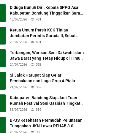
Diduga Bunuh Diri, Kepala SPPG Asal
Kabupaten Bandung Tinggalkan Surat
Permohonan Maaf
13/07/2026
481
Ketua Umum Persit KCK Tinjau
Jembatan Perintis Garuda II, Sebut
Simbol Kebersamaan TNI dan Rakyat
20/07/2026
401
Terbangan, Warisan Seni Dakwah Islam
Jawa Barat yang Tetap Hidup di Timur
Kabupaten Bandung
24/07/2026
352
Si Jalak Harupat Siap Gelar
Pembukaan dan Laga Grup A Piala
Presiden 2026 Sabtu Mendatang
21/07/2026
352
Kabupaten Bandung Siap Jadi Tuan
Rumah Festival Seni Qasidah Tingkat
Nasional
31/07/2026
339
BPJS Kesehatan Permudah Pelunasan
Tunggakan JKN Lewat REHAB 3.0
20/07/2026
330