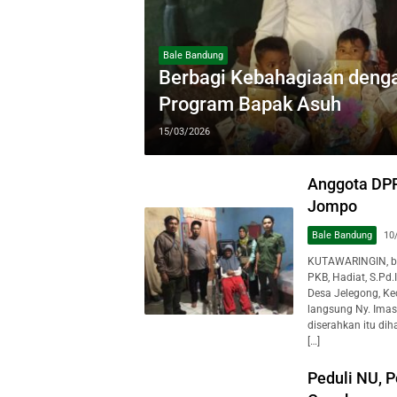
Bale Bandung
Berbagi Kebahagiaan denga
Program Bapak Asuh
15/03/2026
Anggota DPR
Jompo
Bale Bandung
10
KUTAWARINGIN, ba
PKB, Hadiat, S.Pd.
Desa Jelegong, Ke
langsung Ny. Ima
diserahkan itu di
[…]
Peduli NU, 