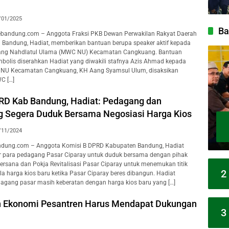
/01/2025
Ba
andung.com – Anggota Fraksi PKB Dewan Perwakilan Rakyat Daerah
Bandung, Hadiat, memberikan bantuan berupa speaker aktif kepada
bang Nahdlatul Ulama (MWC NU) Kecamatan Cangkuang. Bantuan
imbolis diserahkan Hadiat yang diwakili stafnya Azis Ahmad kepada
 NU Kecamatan Cangkuang, KH Aang Syamsul Ulum, disaksikan
C […]
RD Kab Bandung, Hadiat: Pedagang dan
 Segera Duduk Bersama Negosiasi Harga Kios
/11/2024
dung.com – Anggota Komisi B DPRD Kabupaten Bandung, Hadiat
 para pedagang Pasar Ciparay untuk duduk bersama dengan pihak
sana dan Pokja Revitalisasi Pasar Ciparay untuk menemukan titik
2
la harga kios baru ketika Pasar Ciparay beres dibangun. Hadiat
gang pasar masih keberatan dengan harga kios baru yang […]
 Ekonomi Pesantren Harus Mendapat Dukungan
3