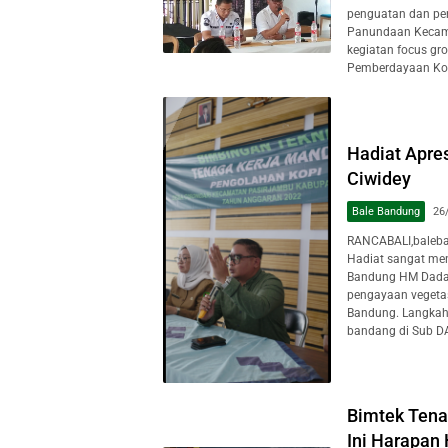
penguatan dan pe
Panundaan Kecama
kegiatan focus gr
Pemberdayaan Kope
Hadiat Apre
Ciwidey
Bale Bandung
26
RANCABALI,baleba
Hadiat sangat men
Bandung HM Dadang
pengayaan vegeta
Bandung. Langkah 
bandang di Sub DA
Bimtek Tena
Ini Harapan 