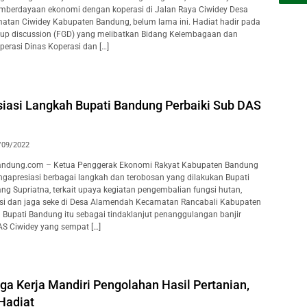
mberdayaan ekonomi dengan koperasi di Jalan Raya Ciwidey Desa
tan Ciwidey Kabupaten Bandung, belum lama ini. Hadiat hadir pada
oup discussion (FGD) yang melibatkan Bidang Kelembagaan dan
rasi Dinas Koperasi dan […]
siasi Langkah Bupati Bandung Perbaiki Sub DAS
/09/2022
ndung.com – Ketua Penggerak Ekonomi Rakyat Kabupaten Bandung
gapresiasi berbagai langkah dan terobosan yang dilakukan Bupati
 Supriatna, terkait upaya kegiatan pengembalian fungsi hutan,
si dan jaga seke di Desa Alamendah Kecamatan Rancabali Kabupaten
Bupati Bandung itu sebagai tindaklanjut penanggulangan banjir
S Ciwidey yang sempat […]
ga Kerja Mandiri Pengolahan Hasil Pertanian,
Hadiat