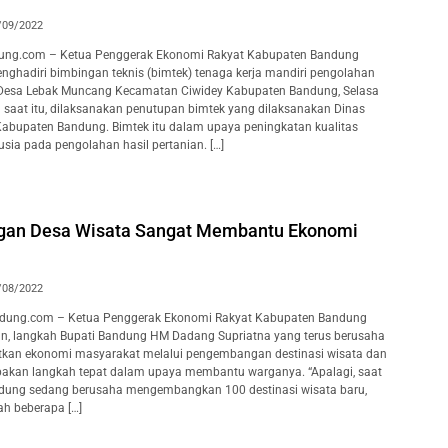
/09/2022
ung.com – Ketua Penggerak Ekonomi Rakyat Kabupaten Bandung
nghadiri bimbingan teknis (bimtek) tenaga kerja mandiri pengolahan
i Desa Lebak Muncang Kecamatan Ciwidey Kabupaten Bandung, Selasa
 saat itu, dilaksanakan penutupan bimtek yang dilaksanakan Dinas
abupaten Bandung. Bimtek itu dalam upaya peningkatan kualitas
ia pada pengolahan hasil pertanian. […]
an Desa Wisata Sangat Membantu Ekonomi
/08/2022
dung.com – Ketua Penggerak Ekonomi Rakyat Kabupaten Bandung
n, langkah Bupati Bandung HM Dadang Supriatna yang terus berusaha
kan ekonomi masyarakat melalui pengembangan destinasi wisata dan
pakan langkah tepat dalam upaya membantu warganya. “Apalagi, saat
ndung sedang berusaha mengembangkan 100 destinasi wisata baru,
ah beberapa […]