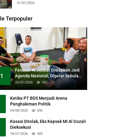
31/07/2026
le Terpopuler
Festival Al Jabbar Disiapkan Jadi
1
Agenda Nasional, Digelar Sebulan
Penuh di Kawasan Masjid Raya Al
26/07/2026
957
Jabbar
Ketika PT BDS Menjadi Arena
Penghakiman Politik
04/08/2026
650
Kasasi Ditolak, Eks Kepsek MI Al Gozali
Dieksekusi
18/07/2026
509