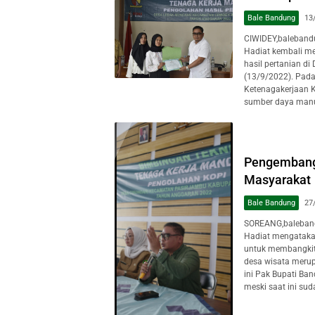
Bale Bandung
13
CIWIDEY,baleband
Hadiat kembali me
hasil pertanian d
(13/9/2022). Pada
Ketenagakerjaan K
sumber daya manus
Pengembang
Masyarakat
Bale Bandung
27
SOREANG,baleban
Hadiat mengataka
untuk membangkit
desa wisata meru
ini Pak Bupati Ba
meski saat ini sud