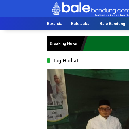
Langsung
ke
konten
Beranda
Bale Jabar
Bale Bandung
Breaking News
Tag:
Hadiat