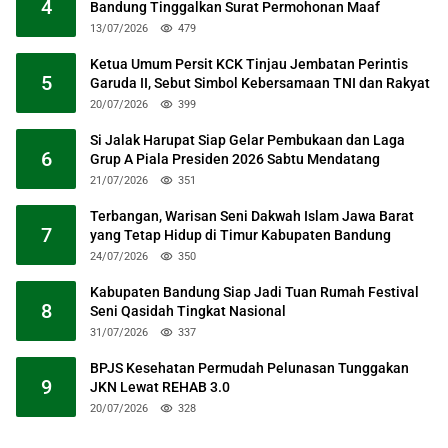
4
Bandung Tinggalkan Surat Permohonan Maaf
13/07/2026
479
Ketua Umum Persit KCK Tinjau Jembatan Perintis
5
Garuda II, Sebut Simbol Kebersamaan TNI dan Rakyat
20/07/2026
399
Si Jalak Harupat Siap Gelar Pembukaan dan Laga
6
Grup A Piala Presiden 2026 Sabtu Mendatang
21/07/2026
351
Terbangan, Warisan Seni Dakwah Islam Jawa Barat
7
yang Tetap Hidup di Timur Kabupaten Bandung
24/07/2026
350
Kabupaten Bandung Siap Jadi Tuan Rumah Festival
8
Seni Qasidah Tingkat Nasional
31/07/2026
337
BPJS Kesehatan Permudah Pelunasan Tunggakan
9
JKN Lewat REHAB 3.0
20/07/2026
328