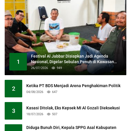
Festival Al Jabbar Disiapkan Jadi Agenda
1
Nasional, Digelar Sebulan Penuh di Kawasan
Masjid Raya Al Jabbar
26/07/2026
949
Ketika PT BDS Menjadi Arena Penghakiman Politik
2
04/08/2026
647
Kasasi Ditolak, Eks Kepsek MI Al Gozali Dieksekusi
3
18/07/2026
507
Diduga Bunuh Diri, Kepala SPPG Asal Kabupaten