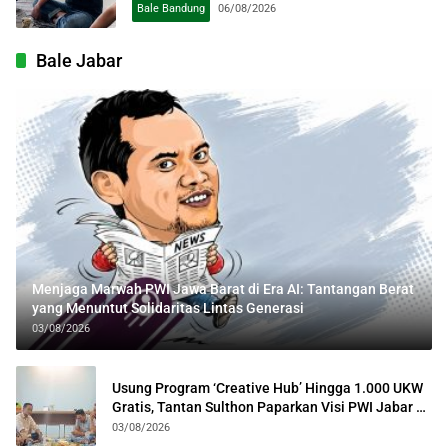
Bale Bandung
06/08/2026
Bale Jabar
Menjaga Marwah PWI Jawa Barat di Era AI: Tantangan Berat
yang Menuntut Solidaritas Lintas Generasi
03/08/2026
Usung Program ‘Creative Hub’ Hingga 1.000 UKW
Gratis, Tantan Sulthon Paparkan Visi PWI Jabar di
Kota Bogor
03/08/2026