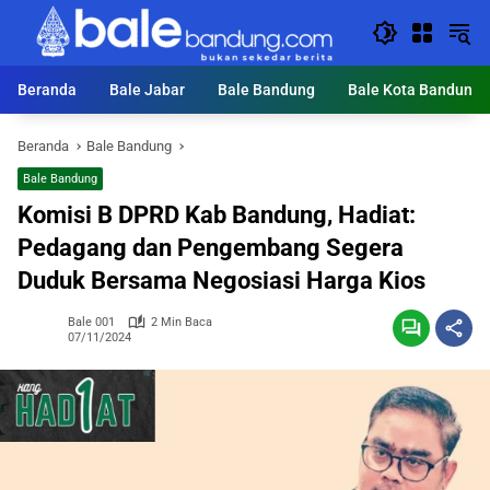
Langsung
ke
konten
Beranda
Bale Jabar
Bale Bandung
Bale Kota Bandung
Beranda
Bale Bandung
Bale Bandung
Komisi B DPRD Kab Bandung, Hadiat:
Pedagang dan Pengembang Segera
Duduk Bersama Negosiasi Harga Kios
Bale 001
2 Min Baca
07/11/2024