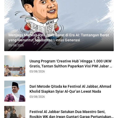
Menjaga Marwah PWI Jawa Barat di Era AI: Tantangan Berat
yang Menuntut Solidaritas Lintas Generasi
03/08/2026
Usung Program ‘Creative Hub’ Hingga 1.000 UKW
Gratis, Tantan Sulthon Paparkan Visi PWI Jabar di
Kota Bogor
03/08/2026
Dari Metode Qitada ke Festival Al Jabbar, Ahmad
Kholid Siapkan Syiar Al-Qur’an Lewat Nada
03/08/2026
Festival Al Jabbar Satukan Dua Maestro Seni,
Rosikin WK dan Irwan Guntari Garap Pertunjukan