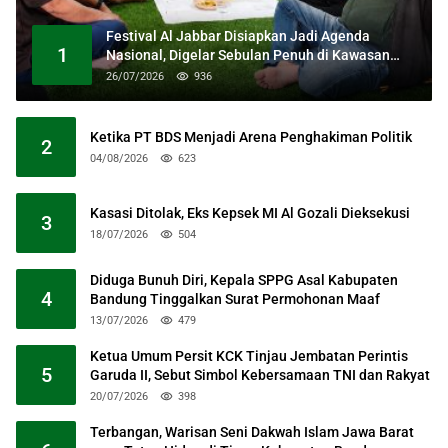
Festival Al Jabbar Disiapkan Jadi Agenda
1
Nasional, Digelar Sebulan Penuh di Kawasan
Masjid Raya Al Jabbar
26/07/2026
936
Ketika PT BDS Menjadi Arena Penghakiman Politik
2
04/08/2026
623
Kasasi Ditolak, Eks Kepsek MI Al Gozali Dieksekusi
3
18/07/2026
504
Diduga Bunuh Diri, Kepala SPPG Asal Kabupaten
4
Bandung Tinggalkan Surat Permohonan Maaf
13/07/2026
479
Ketua Umum Persit KCK Tinjau Jembatan Perintis
5
Garuda II, Sebut Simbol Kebersamaan TNI dan Rakyat
20/07/2026
398
Terbangan, Warisan Seni Dakwah Islam Jawa Barat