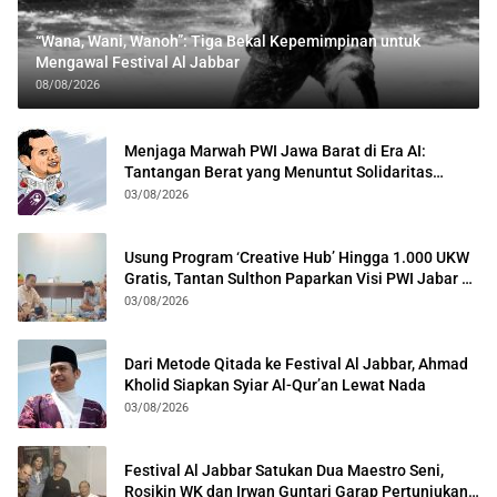
“Wana, Wani, Wanoh”: Tiga Bekal Kepemimpinan untuk
Mengawal Festival Al Jabbar
08/08/2026
Menjaga Marwah PWI Jawa Barat di Era AI:
Tantangan Berat yang Menuntut Solidaritas
Lintas Generasi
03/08/2026
Usung Program ‘Creative Hub’ Hingga 1.000 UKW
Gratis, Tantan Sulthon Paparkan Visi PWI Jabar di
Kota Bogor
03/08/2026
Dari Metode Qitada ke Festival Al Jabbar, Ahmad
Kholid Siapkan Syiar Al-Qur’an Lewat Nada
03/08/2026
Festival Al Jabbar Satukan Dua Maestro Seni,
Rosikin WK dan Irwan Guntari Garap Pertunjukan