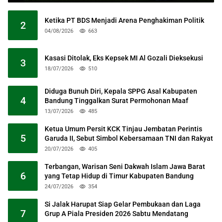
Ketika PT BDS Menjadi Arena Penghakiman Politik
2
04/08/2026
663
Kasasi Ditolak, Eks Kepsek MI Al Gozali Dieksekusi
3
18/07/2026
510
Diduga Bunuh Diri, Kepala SPPG Asal Kabupaten
4
Bandung Tinggalkan Surat Permohonan Maaf
13/07/2026
485
Ketua Umum Persit KCK Tinjau Jembatan Perintis
5
Garuda II, Sebut Simbol Kebersamaan TNI dan Rakyat
20/07/2026
405
Terbangan, Warisan Seni Dakwah Islam Jawa Barat
6
yang Tetap Hidup di Timur Kabupaten Bandung
24/07/2026
354
Si Jalak Harupat Siap Gelar Pembukaan dan Laga
7
Grup A Piala Presiden 2026 Sabtu Mendatang