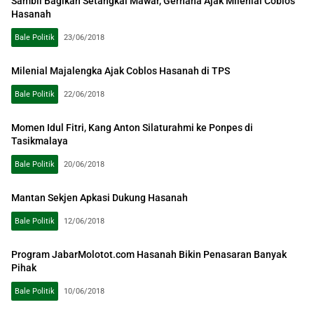
Sambil Bagikan Setangkai Mawar, Gerhana Ajak Milenial Coblos
Hasanah
Bale Politik
23/06/2018
Milenial Majalengka Ajak Coblos Hasanah di TPS
Bale Politik
22/06/2018
Momen Idul Fitri, Kang Anton Silaturahmi ke Ponpes di
Tasikmalaya
Bale Politik
20/06/2018
Mantan Sekjen Apkasi Dukung Hasanah
Bale Politik
12/06/2018
Program JabarMolotot.com Hasanah Bikin Penasaran Banyak
Pihak
Bale Politik
10/06/2018