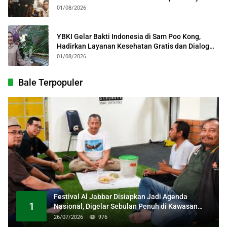
Kolosal
01/08/2026
YBKI Gelar Bakti Indonesia di Sam Poo Kong,
Hadirkan Layanan Kesehatan Gratis dan Dialog
Kebangsaan
01/08/2026
Bale Terpopuler
Festival Al Jabbar Disiapkan Jadi Agenda
1
Nasional, Digelar Sebulan Penuh di Kawasan
Masjid Raya Al Jabbar
26/07/2026
976