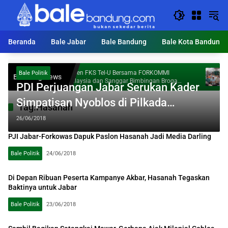
Langsung
ke
konten
Beranda
Bale Jabar
Bale Bandung
Bale Kota Bandung
Dosen FKS Tel-U Bersama FORKOMMI
KDS T
Bale Politik
Breaking News
Al
Malaysia dan Sanggar Bimbingan Broga
Ton S
PDI Perjuangan Jabar Serukan Kader
Perkuat Kolaborasi Internasional melalui
Pengabdian kepada Masyarakat
Simpatisan Nyoblos di Pilkada
Tag:
Hasanah
Serentak
26/06/2018
PJI Jabar-Forkowas Dapuk Paslon Hasanah Jadi Media Darling
Bale Politik
24/06/2018
Di Depan Ribuan Peserta Kampanye Akbar, Hasanah Tegaskan
Baktinya untuk Jabar
Bale Politik
23/06/2018