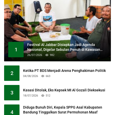
Festival Al Jabbar Disiapkan Jadi Agenda
1
Nasional, Digelar Sebulan Penuh di Kawasan
Masjid Raya Al Jabbar
26/07/2026
982
Ketika PT BDS Menjadi Arena Penghakiman Politik
2
04/08/2026
663
Kasasi Ditolak, Eks Kepsek MI Al Gozali Dieksekusi
3
18/07/2026
512
Diduga Bunuh Diri, Kepala SPPG Asal Kabupaten
4
Bandung Tinggalkan Surat Permohonan Maaf