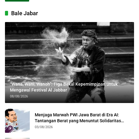
Bale Jabar
“Wana, Wani, Wanoh”: Tiga Bekal Kepemimpinan untuk
Mengawal Festival Al Jabbar
08/08/2026
Menjaga Marwah PWI Jawa Barat di Era AI:
Tantangan Berat yang Menuntut Solidaritas
Lintas Generasi
03/08/2026