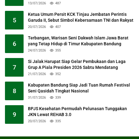
13/07/2026
487
Ketua Umum Persit KCK Tinjau Jembatan Perintis
5
Garuda II, Sebut Simbol Kebersamaan TNI dan Rakyat
20/07/2026
407
Terbangan, Warisan Seni Dakwah Islam Jawa Barat
6
yang Tetap Hidup di Timur Kabupaten Bandung
24/07/2026
355
Si Jalak Harupat Siap Gelar Pembukaan dan Laga
7
Grup A Piala Presiden 2026 Sabtu Mendatang
21/07/2026
352
Kabupaten Bandung Siap Jadi Tuan Rumah Festival
8
Seni Qasidah Tingkat Nasional
31/07/2026
339
BPJS Kesehatan Permudah Pelunasan Tunggakan
9
JKN Lewat REHAB 3.0
20/07/2026
335