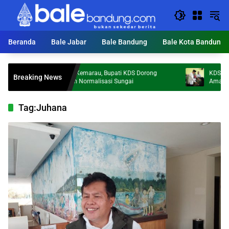
Langsung
ke
konten
Beranda
Bale Jabar
Bale Bandung
Bale Kota Bandung
Mumpung Kemarau, Bupati KDS Dorong
KDS Minta Doa A
Breaking News
Percepatan Normalisasi Sungai
Amanah Pimpin
Tag:
Juhana