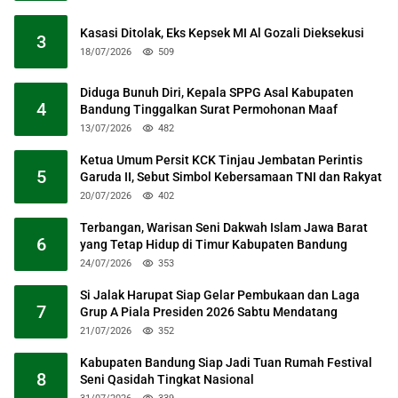
Kasasi Ditolak, Eks Kepsek MI Al Gozali Dieksekusi
3
18/07/2026
509
Diduga Bunuh Diri, Kepala SPPG Asal Kabupaten
4
Bandung Tinggalkan Surat Permohonan Maaf
13/07/2026
482
Ketua Umum Persit KCK Tinjau Jembatan Perintis
5
Garuda II, Sebut Simbol Kebersamaan TNI dan Rakyat
20/07/2026
402
Terbangan, Warisan Seni Dakwah Islam Jawa Barat
6
yang Tetap Hidup di Timur Kabupaten Bandung
24/07/2026
353
Si Jalak Harupat Siap Gelar Pembukaan dan Laga
7
Grup A Piala Presiden 2026 Sabtu Mendatang
21/07/2026
352
Kabupaten Bandung Siap Jadi Tuan Rumah Festival
8
Seni Qasidah Tingkat Nasional