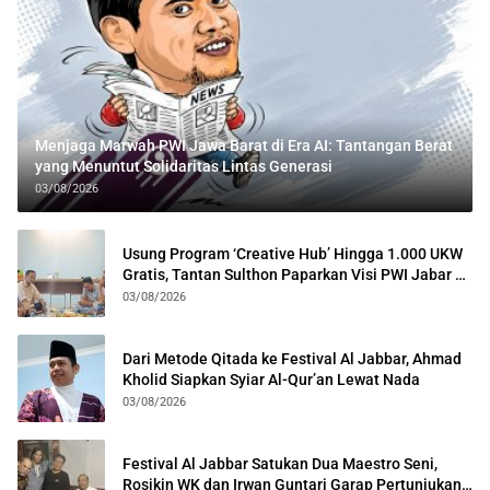
Menjaga Marwah PWI Jawa Barat di Era AI: Tantangan Berat
yang Menuntut Solidaritas Lintas Generasi
03/08/2026
Usung Program ‘Creative Hub’ Hingga 1.000 UKW
Gratis, Tantan Sulthon Paparkan Visi PWI Jabar di
Kota Bogor
03/08/2026
Dari Metode Qitada ke Festival Al Jabbar, Ahmad
Kholid Siapkan Syiar Al-Qur’an Lewat Nada
03/08/2026
Festival Al Jabbar Satukan Dua Maestro Seni,
Rosikin WK dan Irwan Guntari Garap Pertunjukan