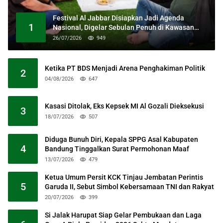
Festival Al Jabbar Disiapkan Jadi Agenda
1
Nasional, Digelar Sebulan Penuh di Kawasan
Masjid Raya Al Jabbar
26/07/2026
949
Ketika PT BDS Menjadi Arena Penghakiman Politik
2
04/08/2026
647
Kasasi Ditolak, Eks Kepsek MI Al Gozali Dieksekusi
3
18/07/2026
507
Diduga Bunuh Diri, Kepala SPPG Asal Kabupaten
4
Bandung Tinggalkan Surat Permohonan Maaf
13/07/2026
479
Ketua Umum Persit KCK Tinjau Jembatan Perintis
5
Garuda II, Sebut Simbol Kebersamaan TNI dan Rakyat
20/07/2026
399
Si Jalak Harupat Siap Gelar Pembukaan dan Laga