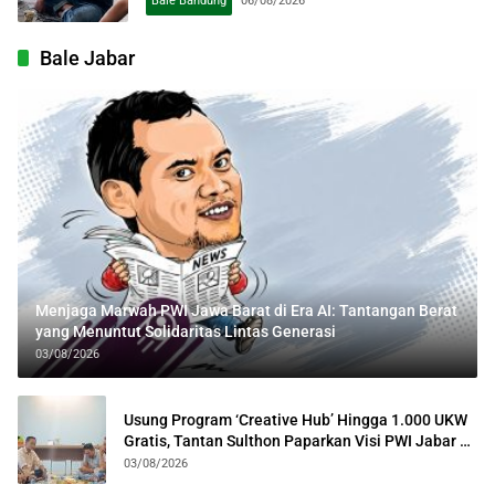
Bale Bandung
06/08/2026
Bale Jabar
Menjaga Marwah PWI Jawa Barat di Era AI: Tantangan Berat
yang Menuntut Solidaritas Lintas Generasi
03/08/2026
Usung Program ‘Creative Hub’ Hingga 1.000 UKW
Gratis, Tantan Sulthon Paparkan Visi PWI Jabar di
Kota Bogor
03/08/2026