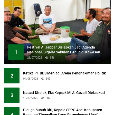
Festival Al Jabbar Disiapkan Jadi Agenda
1
Nasional, Digelar Sebulan Penuh di Kawasan
Masjid Raya Al Jabbar
26/07/2026
956
Ketika PT BDS Menjadi Arena Penghakiman Politik
2
04/08/2026
649
Kasasi Ditolak, Eks Kepsek MI Al Gozali Dieksekusi
3
18/07/2026
507
Diduga Bunuh Diri, Kepala SPPG Asal Kabupaten
4
Bandung Tinggalkan Surat Permohonan Maaf