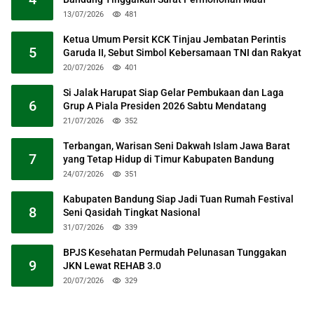
13/07/2026
481
Ketua Umum Persit KCK Tinjau Jembatan Perintis
5
Garuda II, Sebut Simbol Kebersamaan TNI dan Rakyat
20/07/2026
401
Si Jalak Harupat Siap Gelar Pembukaan dan Laga
6
Grup A Piala Presiden 2026 Sabtu Mendatang
21/07/2026
352
Terbangan, Warisan Seni Dakwah Islam Jawa Barat
7
yang Tetap Hidup di Timur Kabupaten Bandung
24/07/2026
351
Kabupaten Bandung Siap Jadi Tuan Rumah Festival
8
Seni Qasidah Tingkat Nasional
31/07/2026
339
BPJS Kesehatan Permudah Pelunasan Tunggakan
9
JKN Lewat REHAB 3.0
20/07/2026
329