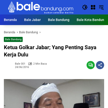
Langsung
ke
konten
Beranda
Bale Jabar
Bale Bandung
Bale Kota Bandung
Beranda
Bale Bandung
Bale Bandung
Ketua Golkar Jabar; Yang Penting Saya
Kerja Dulu
Bale 001
2 Min Baca
24/06/2016