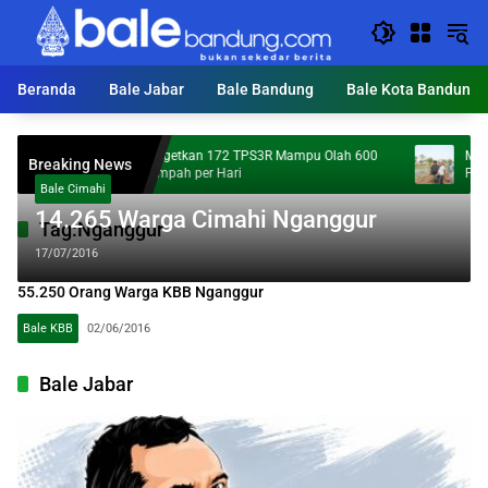
Langsung
ke
konten
Beranda
Bale Jabar
Bale Bandung
Bale Kota Bandung
KDS Targetkan 172 TPS3R Mampu Olah 600
Mumpung 
Breaking News
Ton Sampah per Hari
Percepata
Bale Cimahi
14.265 Warga Cimahi Nganggur
Tag:
Nganggur
17/07/2016
55.250 Orang Warga KBB Nganggur
Bale KBB
02/06/2016
Bale Jabar