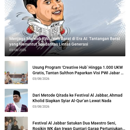
Menjaga Marwah PWI Jawa Barat di Era AI: Tantangan Berat
yang Menuntut Solidaritas Lintas Generasi
03/08/2026
Usung Program ‘Creative Hub’ Hingga 1.000 UKW
Gratis, Tantan Sulthon Paparkan Visi PWI Jabar di
Kota Bogor
03/08/2026
Dari Metode Qitada ke Festival Al Jabbar, Ahmad
Kholid Siapkan Syiar Al-Qur’an Lewat Nada
03/08/2026
Festival Al Jabbar Satukan Dua Maestro Seni,
Rosikin WK dan Irwan Guntari Garap Pertunjukan