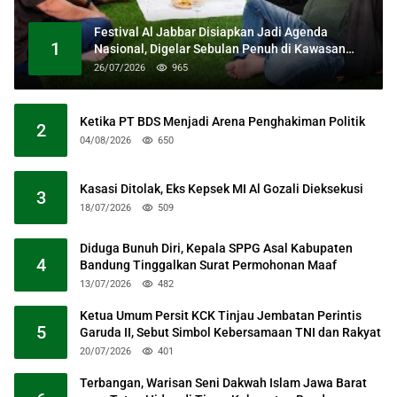
Festival Al Jabbar Disiapkan Jadi Agenda
1
Nasional, Digelar Sebulan Penuh di Kawasan
Masjid Raya Al Jabbar
26/07/2026
965
Ketika PT BDS Menjadi Arena Penghakiman Politik
2
04/08/2026
650
Kasasi Ditolak, Eks Kepsek MI Al Gozali Dieksekusi
3
18/07/2026
509
Diduga Bunuh Diri, Kepala SPPG Asal Kabupaten
4
Bandung Tinggalkan Surat Permohonan Maaf
13/07/2026
482
Ketua Umum Persit KCK Tinjau Jembatan Perintis
5
Garuda II, Sebut Simbol Kebersamaan TNI dan Rakyat
20/07/2026
401
Terbangan, Warisan Seni Dakwah Islam Jawa Barat