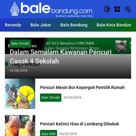
Langsung
ke
konten
Beranda
Bale Jabar
Bale Bandung
Bale Kota Bandung
Dosen FKS Tel-U Bersama FORKOMMI
KDS Targ
Bale Cimahi
Breaking News
Malaysia dan Sanggar Bimbingan Broga
Ton Samp
Dalam Semalam Kawanan Pencuri
Perkuat Kolaborasi Internasional melalui
Pengabdian kepada Masyarakat
Gasak 4 Sekolah
Tag:
Pencuri
01/06/2016
Pencuri Mesin Bor Kepergok Pemilik Rumah
Bale Cimahi
26/03/2016
Pencuri Kelinci Hias di Lembang Dibekuk
Bale KBB
05/03/2016