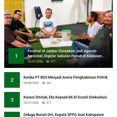
Festival Al Jabbar Disiapkan Jadi Agenda
1
Nasional, Digelar Sebulan Penuh di Kawasan
Masjid Raya Al Jabbar
26/07/2026
977
Ketika PT BDS Menjadi Arena Penghakiman Politik
2
04/08/2026
663
Kasasi Ditolak, Eks Kepsek MI Al Gozali Dieksekusi
3
18/07/2026
511
Diduga Bunuh Diri, Kepala SPPG Asal Kabupaten