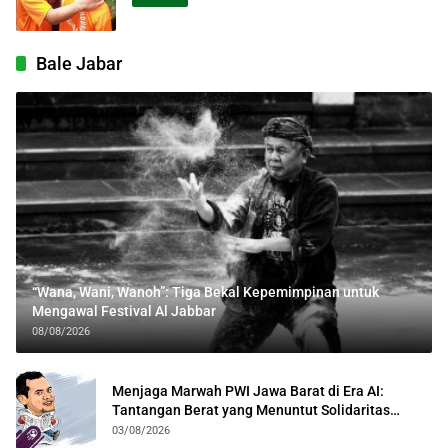
Bale Jabar
“Wana, Wani, Wanoh”: Tiga Bekal Kepemimpinan untuk
Mengawal Festival Al Jabbar
08/08/2026
Menjaga Marwah PWI Jawa Barat di Era AI:
Tantangan Berat yang Menuntut Solidaritas
Lintas Generasi
03/08/2026