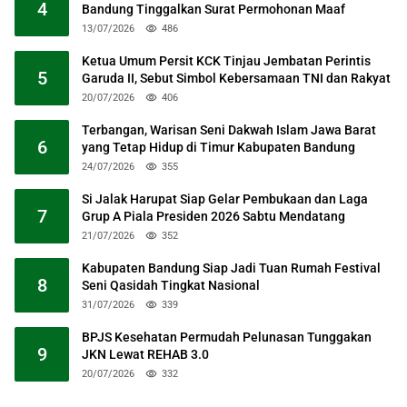
4
Bandung Tinggalkan Surat Permohonan Maaf
13/07/2026
486
Ketua Umum Persit KCK Tinjau Jembatan Perintis
5
Garuda II, Sebut Simbol Kebersamaan TNI dan Rakyat
20/07/2026
406
Terbangan, Warisan Seni Dakwah Islam Jawa Barat
6
yang Tetap Hidup di Timur Kabupaten Bandung
24/07/2026
355
Si Jalak Harupat Siap Gelar Pembukaan dan Laga
7
Grup A Piala Presiden 2026 Sabtu Mendatang
21/07/2026
352
Kabupaten Bandung Siap Jadi Tuan Rumah Festival
8
Seni Qasidah Tingkat Nasional
31/07/2026
339
BPJS Kesehatan Permudah Pelunasan Tunggakan
9
JKN Lewat REHAB 3.0
20/07/2026
332