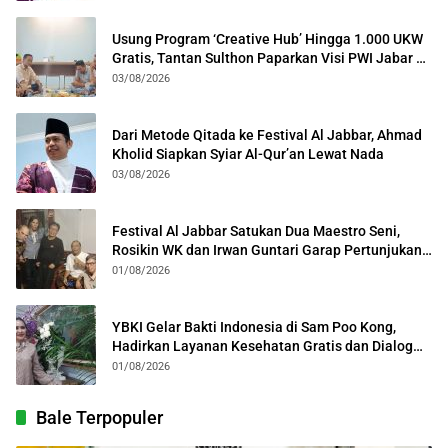
Usung Program ‘Creative Hub’ Hingga 1.000 UKW
Gratis, Tantan Sulthon Paparkan Visi PWI Jabar di
Kota Bogor
03/08/2026
Dari Metode Qitada ke Festival Al Jabbar, Ahmad
Kholid Siapkan Syiar Al-Qur’an Lewat Nada
03/08/2026
Festival Al Jabbar Satukan Dua Maestro Seni,
Rosikin WK dan Irwan Guntari Garap Pertunjukan
Kolosal
01/08/2026
YBKI Gelar Bakti Indonesia di Sam Poo Kong,
Hadirkan Layanan Kesehatan Gratis dan Dialog
Kebangsaan
01/08/2026
Bale Terpopuler