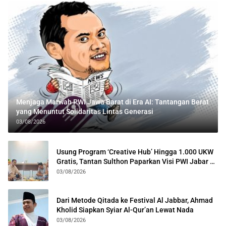
Menjaga Marwah PWI Jawa Barat di Era AI: Tantangan Berat
yang Menuntut Solidaritas Lintas Generasi
03/08/2026
Usung Program ‘Creative Hub’ Hingga 1.000 UKW
Gratis, Tantan Sulthon Paparkan Visi PWI Jabar di
Kota Bogor
03/08/2026
Dari Metode Qitada ke Festival Al Jabbar, Ahmad
Kholid Siapkan Syiar Al-Qur’an Lewat Nada
03/08/2026