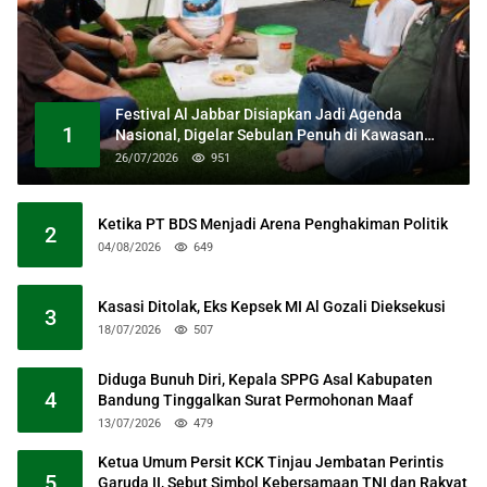
Festival Al Jabbar Disiapkan Jadi Agenda
1
Nasional, Digelar Sebulan Penuh di Kawasan
Masjid Raya Al Jabbar
26/07/2026
951
Ketika PT BDS Menjadi Arena Penghakiman Politik
2
04/08/2026
649
Kasasi Ditolak, Eks Kepsek MI Al Gozali Dieksekusi
3
18/07/2026
507
Diduga Bunuh Diri, Kepala SPPG Asal Kabupaten
4
Bandung Tinggalkan Surat Permohonan Maaf
13/07/2026
479
Ketua Umum Persit KCK Tinjau Jembatan Perintis
5
Garuda II, Sebut Simbol Kebersamaan TNI dan Rakyat