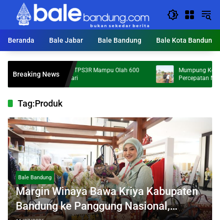
Langsung
ke
konten
Beranda
Bale Jabar
Bale Bandung
Bale Kota Bandung
KDS Targetkan 172 TPS3R Mampu Olah 600
Mumpung Kemarau, Bu
Breaking News
Ton Sampah per Hari
Percepatan Normalisa
Tag:
Produk
Bale Bandung
Margin Winaya Bawa Kriya Kabupaten
Bandung ke Panggung Nasional,