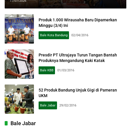
Produk UMKM Laris di HUT Dekranas
11/07/2026
Produk 1.000 Wirausaha Baru Dipamerkan
Minggu (3/4) Ini
Bale Kota Bandung
02/04/2016
Presdir PT Ultrajaya Turun Tangan Bantah
Produknya Mengandung Kaki Katak
Bale KBB
01/03/2016
52 Produk Bandung Unjuk Gigi di Pameran
UKM
Bale Jabar
29/02/2016
Bale Jabar