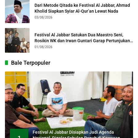
Dari Metode Qitada ke Festival Al Jabbar, Ahmad
Kholid Siapkan Syiar Al-Qur’an Lewat Nada
03/08/2026
Festival Al Jabbar Satukan Dua Maestro Seni,
Rosikin WK dan Irwan Guntari Garap Pertunjukan
Kolosal
01/08/2026
Bale Terpopuler
Festival Al Jabbar Disiapkan Jadi Agenda
1
Nasional, Digelar Sebulan Penuh di Kawasan