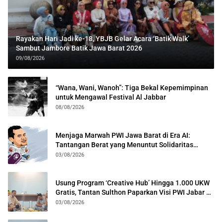
Rayakan Hari Jadi ke-18, YBJB Gelar Acara ‘Batik Walk’
Sambut Jambore Batik Jawa Barat 2026
09/08/2026
“Wana, Wani, Wanoh”: Tiga Bekal Kepemimpinan
untuk Mengawal Festival Al Jabbar
08/08/2026
Menjaga Marwah PWI Jawa Barat di Era AI:
Tantangan Berat yang Menuntut Solidaritas
Lintas Generasi
03/08/2026
Usung Program ‘Creative Hub’ Hingga 1.000 UKW
Gratis, Tantan Sulthon Paparkan Visi PWI Jabar di
Kota Bogor
03/08/2026