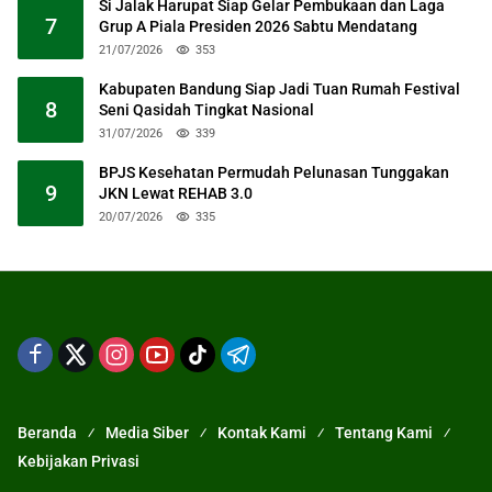
Si Jalak Harupat Siap Gelar Pembukaan dan Laga
7
Grup A Piala Presiden 2026 Sabtu Mendatang
21/07/2026
353
Kabupaten Bandung Siap Jadi Tuan Rumah Festival
8
Seni Qasidah Tingkat Nasional
31/07/2026
339
BPJS Kesehatan Permudah Pelunasan Tunggakan
9
JKN Lewat REHAB 3.0
20/07/2026
335
Beranda
Media Siber
Kontak Kami
Tentang Kami
Kebijakan Privasi