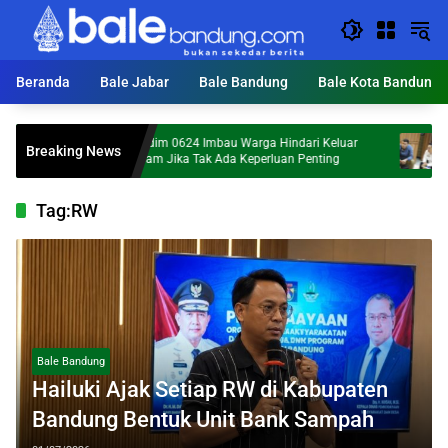
Langsung
ke
konten
Beranda
Bale Jabar
Bale Bandung
Bale Kota Bandung
Dandim 0624 Imbau Warga Hindari Keluar
Hailuki: 
Breaking News
Malam Jika Tak Ada Keperluan Penting
Maraknya 
Tag:
RW
Bale Bandung
Hailuki Ajak Setiap RW di Kabupaten
Bandung Bentuk Unit Bank Sampah