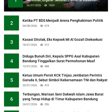
Masjid Raya Al Jabbar
26/07/2026
1003
Ketika PT BDS Menjadi Arena Penghakiman Politik
2
04/08/2026
674
Kasasi Ditolak, Eks Kepsek MI Al Gozali Dieksekusi
3
18/07/2026
512
Diduga Bunuh Diri, Kepala SPPG Asal Kabupaten
4
Bandung Tinggalkan Surat Permohonan Maaf
13/07/2026
488
Ketua Umum Persit KCK Tinjau Jembatan Perintis
5
Garuda II, Sebut Simbol Kebersamaan TNI dan Rakyat
20/07/2026
410
Terbangan, Warisan Seni Dakwah Islam Jawa Barat
6
yang Tetap Hidup di Timur Kabupaten Bandung
24/07/2026
356