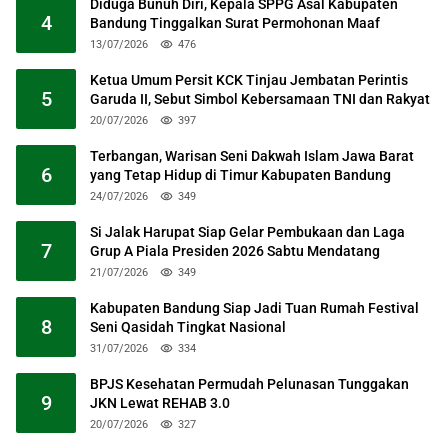
Diduga Bunuh Diri, Kepala SPPG Asal Kabupaten
4
Bandung Tinggalkan Surat Permohonan Maaf
13/07/2026
476
Ketua Umum Persit KCK Tinjau Jembatan Perintis
5
Garuda II, Sebut Simbol Kebersamaan TNI dan Rakyat
20/07/2026
397
Terbangan, Warisan Seni Dakwah Islam Jawa Barat
6
yang Tetap Hidup di Timur Kabupaten Bandung
24/07/2026
349
Si Jalak Harupat Siap Gelar Pembukaan dan Laga
7
Grup A Piala Presiden 2026 Sabtu Mendatang
21/07/2026
349
Kabupaten Bandung Siap Jadi Tuan Rumah Festival
8
Seni Qasidah Tingkat Nasional
31/07/2026
334
BPJS Kesehatan Permudah Pelunasan Tunggakan
9
JKN Lewat REHAB 3.0
20/07/2026
327