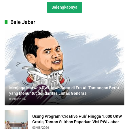
Selengkapnya
Bale Jabar
Menjaga Marwah PWI Jawa Barat di Era AI: Tantangan Berat
yang Menuntut Solidaritas Lintas Generasi
03/08/2026
Usung Program ‘Creative Hub’ Hingga 1.000 UKW
Gratis, Tantan Sulthon Paparkan Visi PWI Jabar di
Kota Bogor
03/08/2026