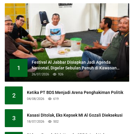
Festival Al Jabbar Disiapkan Jadi Agenda
1
Nasional, Digelar Sebulan Penuh di Kawasan
Masjid Raya Al Jabbar
26/07/2026
926
Ketika PT BDS Menjadi Arena Penghakiman Politik
2
04/08/2026
619
Kasasi Ditolak, Eks Kepsek MI Al Gozali Dieksekusi
3
18/07/2026
502