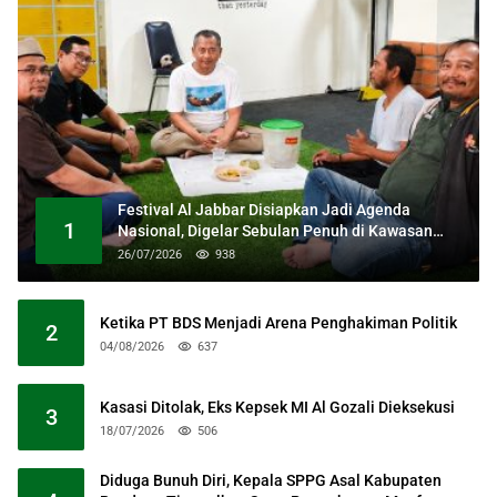
Festival Al Jabbar Disiapkan Jadi Agenda
1
Nasional, Digelar Sebulan Penuh di Kawasan
Masjid Raya Al Jabbar
26/07/2026
938
Ketika PT BDS Menjadi Arena Penghakiman Politik
2
04/08/2026
637
Kasasi Ditolak, Eks Kepsek MI Al Gozali Dieksekusi
3
18/07/2026
506
Diduga Bunuh Diri, Kepala SPPG Asal Kabupaten