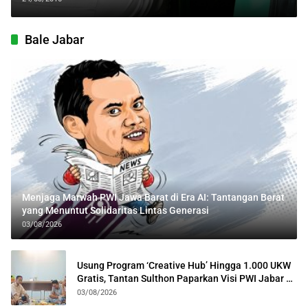
Bale Jabar
Menjaga Marwah PWI Jawa Barat di Era AI: Tantangan Berat
yang Menuntut Solidaritas Lintas Generasi
03/08/2026
Usung Program ‘Creative Hub’ Hingga 1.000 UKW
Gratis, Tantan Sulthon Paparkan Visi PWI Jabar di
Kota Bogor
03/08/2026