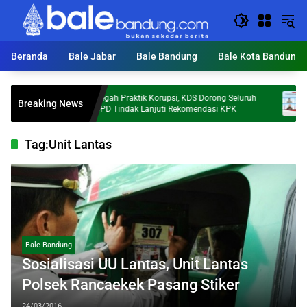
Langsung
ke
konten
Beranda
Bale Jabar
Bale Bandung
Bale Kota Bandung
Cegah Praktik Korupsi, KDS Dorong Seluruh
Inves
Breaking News
dia
OPD Tindak Lanjuti Rekomendasi KPK
Sebut
Tag:
Unit Lantas
Bale Bandung
Sosialisasi UU Lantas, Unit Lantas
Polsek Rancaekek Pasang Stiker
24/03/2016