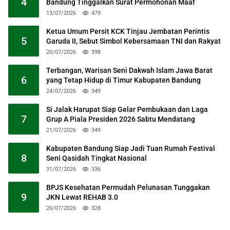
4
Bandung Tinggalkan Surat Permohonan Maaf
13/07/2026
479
Ketua Umum Persit KCK Tinjau Jembatan Perintis
5
Garuda II, Sebut Simbol Kebersamaan TNI dan Rakyat
20/07/2026
398
Terbangan, Warisan Seni Dakwah Islam Jawa Barat
6
yang Tetap Hidup di Timur Kabupaten Bandung
24/07/2026
349
Si Jalak Harupat Siap Gelar Pembukaan dan Laga
7
Grup A Piala Presiden 2026 Sabtu Mendatang
21/07/2026
349
Kabupaten Bandung Siap Jadi Tuan Rumah Festival
8
Seni Qasidah Tingkat Nasional
31/07/2026
336
BPJS Kesehatan Permudah Pelunasan Tunggakan
9
JKN Lewat REHAB 3.0
20/07/2026
328