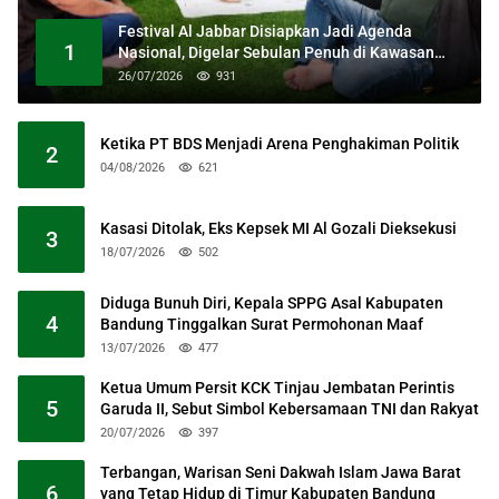
Festival Al Jabbar Disiapkan Jadi Agenda
1
Nasional, Digelar Sebulan Penuh di Kawasan
Masjid Raya Al Jabbar
26/07/2026
931
Ketika PT BDS Menjadi Arena Penghakiman Politik
2
04/08/2026
621
Kasasi Ditolak, Eks Kepsek MI Al Gozali Dieksekusi
3
18/07/2026
502
Diduga Bunuh Diri, Kepala SPPG Asal Kabupaten
4
Bandung Tinggalkan Surat Permohonan Maaf
13/07/2026
477
Ketua Umum Persit KCK Tinjau Jembatan Perintis
5
Garuda II, Sebut Simbol Kebersamaan TNI dan Rakyat
20/07/2026
397
Terbangan, Warisan Seni Dakwah Islam Jawa Barat
6
yang Tetap Hidup di Timur Kabupaten Bandung