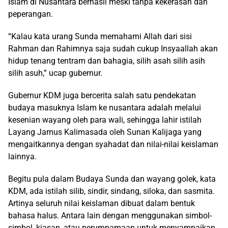
Islam di Nusantara berhasil meski tanpa kekerasan dan
peperangan.
“Kalau kata urang Sunda memahami Allah dari sisi
Rahman dan Rahimnya saja sudah cukup Insyaallah akan
hidup tenang tentram dan bahagia, silih asah silih asih
silih asuh,” ucap gubernur.
Gubernur KDM juga bercerita salah satu pendekatan
budaya masuknya Islam ke nusantara adalah melalui
kesenian wayang oleh para wali, sehingga lahir istilah
Layang Jamus Kalimasada oleh Sunan Kalijaga yang
mengaitkannya dengan syahadat dan nilai-nilai keislaman
lainnya.
Begitu pula dalam Budaya Sunda dan wayang golek, kata
KDM, ada istilah silib, sindir, sindang, siloka, dan sasmita.
Artinya seluruh nilai keislaman dibuat dalam bentuk
bahasa halus. Antara lain dengan menggunakan simbol-
simbol, kiasan, atau perumpamaan untuk menyampaikan