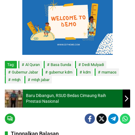
Tag:
Al Quran
Basa Sunda
Dedi Mulyadi
Gubernur Jabar
gubernur kdm
kdm
mamaos
mtqh
mtqh jabar
Baru Dibangun, RSUD Bedas Cimaung Raih
Prestasi Nasional
Tinggalkan Balasan