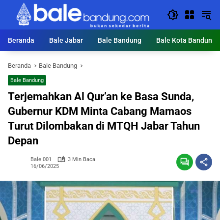
Langsung
ke
konten
Beranda
Bale Jabar
Bale Bandung
Bale Kota Bandung
Beranda
Bale Bandung
Bale Bandung
Terjemahkan Al Qur’an ke Basa Sunda,
Gubernur KDM Minta Cabang Mamaos
Turut Dilombakan di MTQH Jabar Tahun
Depan
Bale 001
3 Min Baca
16/06/2025