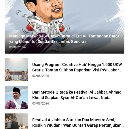
Menjaga Marwah PWI Jawa Barat di Era AI: Tantangan Berat
yang Menuntut Solidaritas Lintas Generasi
03/08/2026
Usung Program ‘Creative Hub’ Hingga 1.000 UKW
Gratis, Tantan Sulthon Paparkan Visi PWI Jabar di
Kota Bogor
03/08/2026
Dari Metode Qitada ke Festival Al Jabbar, Ahmad
Kholid Siapkan Syiar Al-Qur’an Lewat Nada
03/08/2026
Festival Al Jabbar Satukan Dua Maestro Seni,
Rosikin WK dan Irwan Guntari Garap Pertunjukan