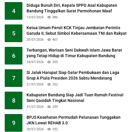
Diduga Bunuh Diri, Kepala SPPG Asal Kabupaten
4
Bandung Tinggalkan Surat Permohonan Maaf
13/07/2026
486
Ketua Umum Persit KCK Tinjau Jembatan Perintis
5
Garuda II, Sebut Simbol Kebersamaan TNI dan Rakyat
20/07/2026
407
Terbangan, Warisan Seni Dakwah Islam Jawa Barat
6
yang Tetap Hidup di Timur Kabupaten Bandung
24/07/2026
355
Si Jalak Harupat Siap Gelar Pembukaan dan Laga
7
Grup A Piala Presiden 2026 Sabtu Mendatang
21/07/2026
352
Kabupaten Bandung Siap Jadi Tuan Rumah Festival
8
Seni Qasidah Tingkat Nasional
31/07/2026
339
BPJS Kesehatan Permudah Pelunasan Tunggakan
9
JKN Lewat REHAB 3.0
20/07/2026
332