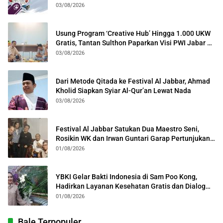
Lintas Generasi
03/08/2026
Usung Program ‘Creative Hub’ Hingga 1.000 UKW
Gratis, Tantan Sulthon Paparkan Visi PWI Jabar di
Kota Bogor
03/08/2026
Dari Metode Qitada ke Festival Al Jabbar, Ahmad
Kholid Siapkan Syiar Al-Qur’an Lewat Nada
03/08/2026
Festival Al Jabbar Satukan Dua Maestro Seni,
Rosikin WK dan Irwan Guntari Garap Pertunjukan
Kolosal
01/08/2026
YBKI Gelar Bakti Indonesia di Sam Poo Kong,
Hadirkan Layanan Kesehatan Gratis dan Dialog
Kebangsaan
01/08/2026
Bale Terpopuler