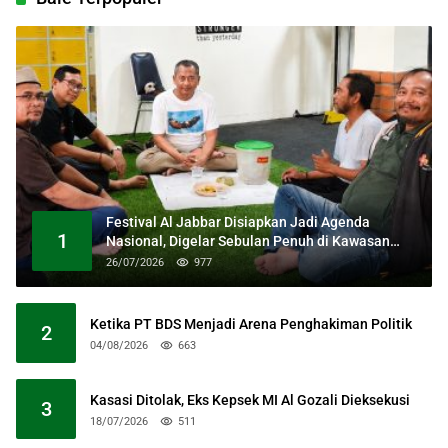
Festival Al Jabbar Disiapkan Jadi Agenda
1
Nasional, Digelar Sebulan Penuh di Kawasan
Masjid Raya Al Jabbar
26/07/2026
977
Ketika PT BDS Menjadi Arena Penghakiman Politik
2
04/08/2026
663
Kasasi Ditolak, Eks Kepsek MI Al Gozali Dieksekusi
3
18/07/2026
511