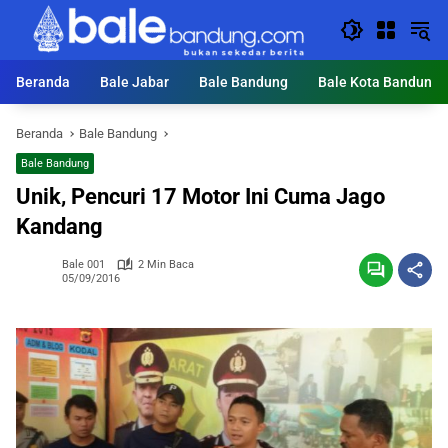
Langsung
ke
konten
Beranda
Bale Jabar
Bale Bandung
Bale Kota Bandung
Beranda
Bale Bandung
Bale Bandung
Unik, Pencuri 17 Motor Ini Cuma Jago
Kandang
Bale 001
2 Min Baca
05/09/2016