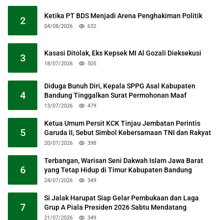
Ketika PT BDS Menjadi Arena Penghakiman Politik
2
04/08/2026
632
Kasasi Ditolak, Eks Kepsek MI Al Gozali Dieksekusi
3
18/07/2026
505
Diduga Bunuh Diri, Kepala SPPG Asal Kabupaten
4
Bandung Tinggalkan Surat Permohonan Maaf
13/07/2026
479
Ketua Umum Persit KCK Tinjau Jembatan Perintis
5
Garuda II, Sebut Simbol Kebersamaan TNI dan Rakyat
20/07/2026
398
Terbangan, Warisan Seni Dakwah Islam Jawa Barat
6
yang Tetap Hidup di Timur Kabupaten Bandung
24/07/2026
349
Si Jalak Harupat Siap Gelar Pembukaan dan Laga
7
Grup A Piala Presiden 2026 Sabtu Mendatang
21/07/2026
349