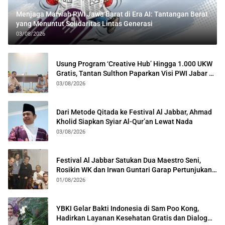
Menjaga Marwah PWI Jawa Barat di Era AI: Tantangan Berat
yang Menuntut Solidaritas Lintas Generasi
03/08/2026
Usung Program ‘Creative Hub’ Hingga 1.000 UKW
Gratis, Tantan Sulthon Paparkan Visi PWI Jabar di
Kota Bogor
03/08/2026
Dari Metode Qitada ke Festival Al Jabbar, Ahmad
Kholid Siapkan Syiar Al-Qur’an Lewat Nada
03/08/2026
Festival Al Jabbar Satukan Dua Maestro Seni,
Rosikin WK dan Irwan Guntari Garap Pertunjukan
Kolosal
01/08/2026
YBKI Gelar Bakti Indonesia di Sam Poo Kong,
Hadirkan Layanan Kesehatan Gratis dan Dialog