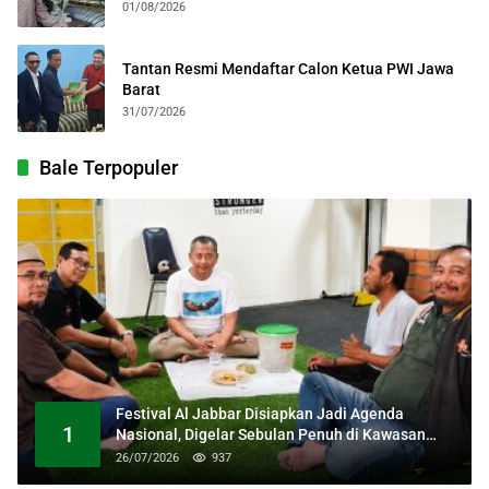
Kebangsaan
01/08/2026
Tantan Resmi Mendaftar Calon Ketua PWI Jawa
Barat
31/07/2026
Bale Terpopuler
Festival Al Jabbar Disiapkan Jadi Agenda
1
Nasional, Digelar Sebulan Penuh di Kawasan
Masjid Raya Al Jabbar
26/07/2026
937