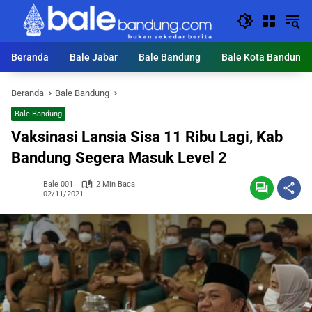
Langsung
ke
konten
Beranda
Bale Jabar
Bale Bandung
Bale Kota Bandung
Beranda
Bale Bandung
Bale Bandung
Vaksinasi Lansia Sisa 11 Ribu Lagi, Kab
Bandung Segera Masuk Level 2
Bale 001
2 Min Baca
02/11/2021