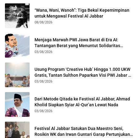
“Wana, Wani, Wanoh”: Tiga Bekal Kepemimpinan
untuk Mengawal Festival Al Jabbar
08/08/2026
Menjaga Marwah PWI Jawa Barat di Era AI:
Tantangan Berat yang Menuntut Solidaritas
Lintas Generasi
03/08/2026
Usung Program ‘Creative Hub’ Hingga 1.000 UKW
Gratis, Tantan Sulthon Paparkan Visi PWI Jabar di
Kota Bogor
03/08/2026
Dari Metode Qitada ke Festival Al Jabbar, Ahmad
Kholid Siapkan Syiar Al-Qur’an Lewat Nada
03/08/2026
Festival Al Jabbar Satukan Dua Maestro Seni,
Rosikin WK dan Irwan Guntari Garap Pertunjukan