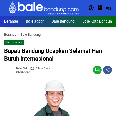
Langsung
ke
konten
Beranda
Bale Jabar
Bale Bandung
Bale Kota Bandung
Beranda
Bale Bandung
Bale Bandung
Bupati Bandung Ucapkan Selamat Hari
Buruh Internasional
Bale 001
2 Min Baca
01/05/2023