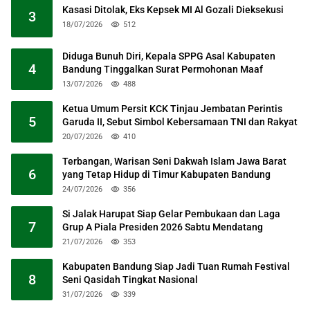
Kasasi Ditolak, Eks Kepsek MI Al Gozali Dieksekusi
3
18/07/2026
512
Diduga Bunuh Diri, Kepala SPPG Asal Kabupaten
4
Bandung Tinggalkan Surat Permohonan Maaf
13/07/2026
488
Ketua Umum Persit KCK Tinjau Jembatan Perintis
5
Garuda II, Sebut Simbol Kebersamaan TNI dan Rakyat
20/07/2026
410
Terbangan, Warisan Seni Dakwah Islam Jawa Barat
6
yang Tetap Hidup di Timur Kabupaten Bandung
24/07/2026
356
Si Jalak Harupat Siap Gelar Pembukaan dan Laga
7
Grup A Piala Presiden 2026 Sabtu Mendatang
21/07/2026
353
Kabupaten Bandung Siap Jadi Tuan Rumah Festival
8
Seni Qasidah Tingkat Nasional
31/07/2026
339