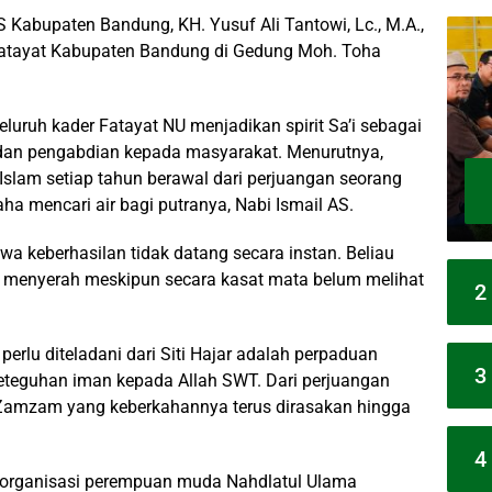
Kabupaten Bandung, KH. Yusuf Ali Tantowi, Lc., M.A.,
atayat Kabupaten Bandung di Gedung Moh. Toha
uruh kader Fatayat NU menjadikan spirit Sa’i sebagai
dan pengabdian kepada masyarakat. Menurutnya,
 Islam setiap tahun berawal dari perjuangan seorang
aha mencari air bagi putranya, Nabi Ismail AS.
wa keberhasilan tidak datang secara instan. Beliau
idak menyerah meskipun secara kasat mata belum melihat
2
erlu diteladani dari Siti Hajar adalah perpaduan
3
eteguhan iman kepada Allah SWT. Dari perjuangan
r Zamzam yang keberkahannya terus dirasakan hingga
4
i organisasi perempuan muda Nahdlatul Ulama