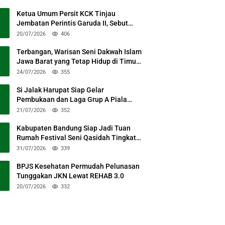
Ketua Umum Persit KCK Tinjau
Jembatan Perintis Garuda II, Sebut
Simbol Kebersamaan TNI dan Rakyat
20/07/2026
406
Terbangan, Warisan Seni Dakwah Islam
Jawa Barat yang Tetap Hidup di Timur
Kabupaten Bandung
24/07/2026
355
Si Jalak Harupat Siap Gelar
Pembukaan dan Laga Grup A Piala
Presiden 2026 Sabtu Mendatang
21/07/2026
352
Kabupaten Bandung Siap Jadi Tuan
Rumah Festival Seni Qasidah Tingkat
Nasional
31/07/2026
339
BPJS Kesehatan Permudah Pelunasan
Tunggakan JKN Lewat REHAB 3.0
20/07/2026
332