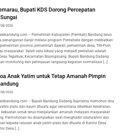
marau, Bupati KDS Dorong Percepatan
 Sungai
/08/2026
lebandung.com – Pemerintah Kabupaten (Pemkab) Bandung terus
 penanganan banjir melalui program Pentahelix dengan melibatkan
pemerintah provinsi, pemerintah daerah, pemerintah desa, TNI-Polri,
ga masyarakat. Salah satu lokasi yang menjadi perhatian adalah
 Desa Tegalluar, Kecamatan Bojongsoang. Bupati Bandung Dadang
an monitoring dan peninjauan langsung kegiatan normalisasi […]
oa Anak Yatim untuk Tetap Amanah Pimpin
Bandung
/08/2026
lebandung.com – Bupati Bandung Dadang Supriatna memohon doa
 yatim piatu dan kaum dhuafa agar senantiasa diberikan kesehatan,
a kekuatan untuk terus menjalankan amanah melayani masyarakat
g. Permohonan itu disampaikan saat menghadiri silaturahmi dan
an kepada ratusan anak yatim piatu dan dhuafa di Kantor Desa
or Desa […]