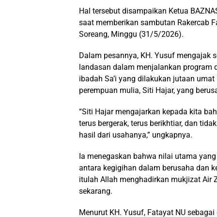
Hal tersebut disampaikan Ketua BAZNAS 
saat memberikan sambutan Rakercab F
Soreang, Minggu (31/5/2026).
Dalam pesannya, KH. Yusuf mengajak sel
landasan dalam menjalankan program 
ibadah Sa’i yang dilakukan jutaan umat
perempuan mulia, Siti Hajar, yang berus
“Siti Hajar mengajarkan kepada kita bah
terus bergerak, terus berikhtiar, dan t
hasil dari usahanya,” ungkapnya.
Ia menegaskan bahwa nilai utama yang p
antara kegigihan dalam berusaha dan k
itulah Allah menghadirkan mukjizat Ai
sekarang.
Menurut KH. Yusuf, Fatayat NU sebaga