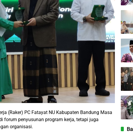
rja (Raker) PC Fatayat NU Kabupaten Bandung Masa
 forum penyusunan program kerja, tetapi juga
gan organisasi.
Ba