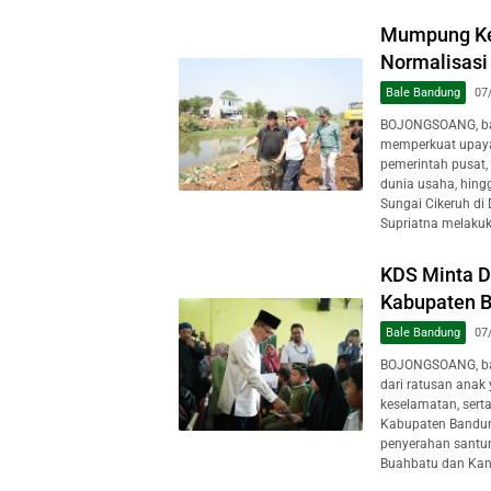
Mumpung Ke
Normalisasi
Bale Bandung
07
BOJONGSOANG, ba
memperkuat upaya
pemerintah pusat, 
dunia usaha, hing
Sungai Cikeruh di
Supriatna melakuk
KDS Minta D
Kabupaten 
Bale Bandung
07
BOJONGSOANG, ba
dari ratusan anak
keselamatan, sert
Kabupaten Bandun
penyerahan santun
Buahbatu dan Kant