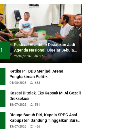
Festival Al Jabbar Disiapkan Jadi
1
Agenda Nasional, Digelar Sebulan
Penuh di Kawasan Masjid Raya Al
26/07/2026
977
Jabbar
Ketika PT BDS Menjadi Arena
Penghakiman Politik
04/08/2026
663
Kasasi Ditolak, Eks Kepsek MI Al Gozali
Dieksekusi
18/07/2026
511
Diduga Bunuh Diri, Kepala SPPG Asal
Kabupaten Bandung Tinggalkan Surat
Permohonan Maaf
13/07/2026
486