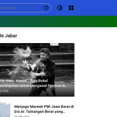
le Jabar
na, Wani, Wanoh”: Tiga Bekal
emimpinan untuk Mengawal Festival Al
bar
8/2026
Menjaga Marwah PWI Jawa Barat di
Era AI: Tantangan Berat yang
Menuntut Solidaritas Lintas
03/08/2026