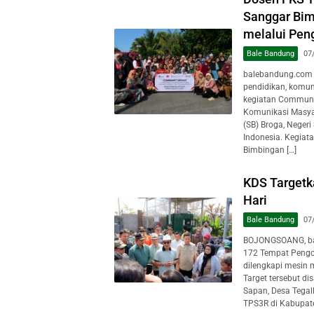
Sanggar Bim
melalui Pen
Bale Bandung
07
balebandung.com 
pendidikan, komun
kegiatan Communit
Komunikasi Masya
(SB) Broga, Negeri
Indonesia. Kegiat
Bimbingan […]
KDS Target
Hari
Bale Bandung
07
BOJONGSOANG, ba
172 Tempat Pengo
dilengkapi mesin 
Target tersebut d
Sapan, Desa Tegal
TPS3R di Kabupate