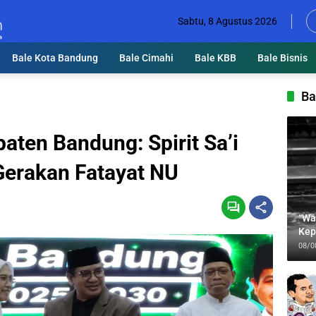
Sabtu, 8 Agustus 2026
Bale Kota Bandung
Bale Cimahi
Bale KBB
Bale Bisnis
Ba
ten Bandung: Spirit Sa’i
Gerakan Fatayat NU
“Wa
Kep
Jab
08/0