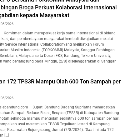
bingan Broga Perkuat Kolaborasi Internasional
gabdian kepada Masyarakat
/08/2026
– Komitmen dalam memperkuat kerja sama internasional di bidang
ikasi, dan pemberdayaan masyarakat kembali diwujudkan melalui
y Service International Collaborationyang melibatkan Forum
rakat Muslim Indonesia (FORKOMMI) Malaysia, Sanggar Bimbingan
 Sembilam, Malaysia serta Dosen FKS, Bandung, Telkom University,
an yang berlangsung pada Minggu, (2/8) diselenggarakan di Sanggar
kan 172 TPS3R Mampu Olah 600 Ton Sampah per
/08/2026
lebandung.com – Bupati Bandung Dadang Supriatna menargetkan
lahan Sampah Reduce, Reuse, Recycle (TPS3R) di Kabupaten Bandung
motah sehingga mampu mengolah sedikitnya 600 ton sampah per hari.
isampaikan usai meresmikan TPS3R Tegalluar Lestari di Kampung
luar, Kecamatan Bojongsoang, Jumat (7/8/2026). “Saat ini ada 172
n […]