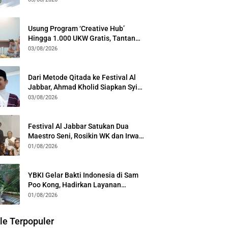
Generasi
Usung Program ‘Creative Hub’
Hingga 1.000 UKW Gratis, Tantan
Sulthon Paparkan Visi PWI Jabar di
03/08/2026
Kota Bogor
Dari Metode Qitada ke Festival Al
Jabbar, Ahmad Kholid Siapkan Syiar
Al-Qur’an Lewat Nada
03/08/2026
Festival Al Jabbar Satukan Dua
Maestro Seni, Rosikin WK dan Irwan
Guntari Garap Pertunjukan Kolosal
01/08/2026
YBKI Gelar Bakti Indonesia di Sam
Poo Kong, Hadirkan Layanan
Kesehatan Gratis dan Dialog
01/08/2026
Kebangsaan
le Terpopuler