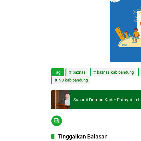
Tag:
baznas
baznas kab bandung
NU kab bandung
Susanti Dorong Kader Fatayat Lebi
Tinggalkan Balasan