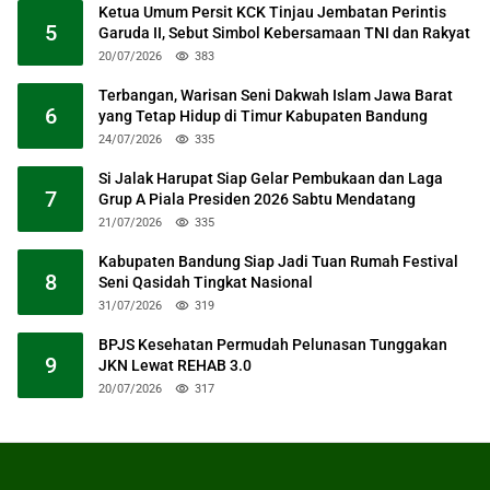
Ketua Umum Persit KCK Tinjau Jembatan Perintis
5
Garuda II, Sebut Simbol Kebersamaan TNI dan Rakyat
20/07/2026
383
Terbangan, Warisan Seni Dakwah Islam Jawa Barat
6
yang Tetap Hidup di Timur Kabupaten Bandung
24/07/2026
335
Si Jalak Harupat Siap Gelar Pembukaan dan Laga
7
Grup A Piala Presiden 2026 Sabtu Mendatang
21/07/2026
335
Kabupaten Bandung Siap Jadi Tuan Rumah Festival
8
Seni Qasidah Tingkat Nasional
31/07/2026
319
BPJS Kesehatan Permudah Pelunasan Tunggakan
9
JKN Lewat REHAB 3.0
20/07/2026
317