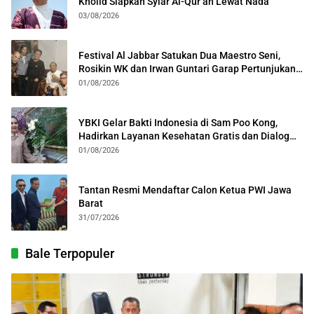
Kholid Siapkan Syiar Al-Qur’an Lewat Nada
03/08/2026
Festival Al Jabbar Satukan Dua Maestro Seni,
Rosikin WK dan Irwan Guntari Garap Pertunjukan
Kolosal
01/08/2026
YBKI Gelar Bakti Indonesia di Sam Poo Kong,
Hadirkan Layanan Kesehatan Gratis dan Dialog
Kebangsaan
01/08/2026
Tantan Resmi Mendaftar Calon Ketua PWI Jawa
Barat
31/07/2026
Bale Terpopuler