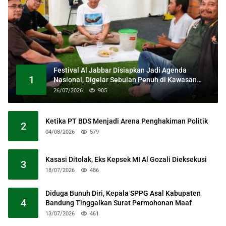
Festival Al Jabbar Disiapkan Jadi Agenda
1
Nasional, Digelar Sebulan Penuh di Kawasan
Masjid Raya Al Jabbar
26/07/2026
905
Ketika PT BDS Menjadi Arena Penghakiman Politik
2
04/08/2026
579
Kasasi Ditolak, Eks Kepsek MI Al Gozali Dieksekusi
3
18/07/2026
486
Diduga Bunuh Diri, Kepala SPPG Asal Kabupaten
4
Bandung Tinggalkan Surat Permohonan Maaf
13/07/2026
461