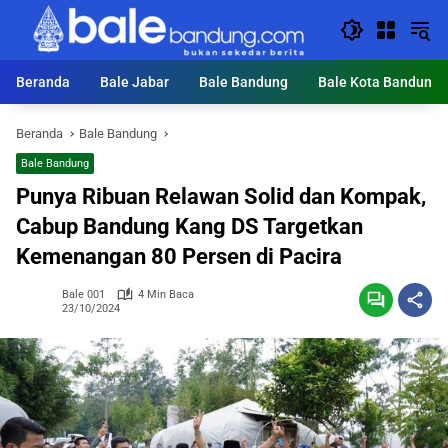
Langsung
ke
konten
Beranda
Bale Jabar
Bale Bandung
Bale Kota Bandung
Beranda
Bale Bandung
Bale Bandung
Punya Ribuan Relawan Solid dan Kompak,
Cabup Bandung Kang DS Targetkan
Kemenangan 80 Persen di Pacira
Bale 001
4 Min Baca
23/10/2024