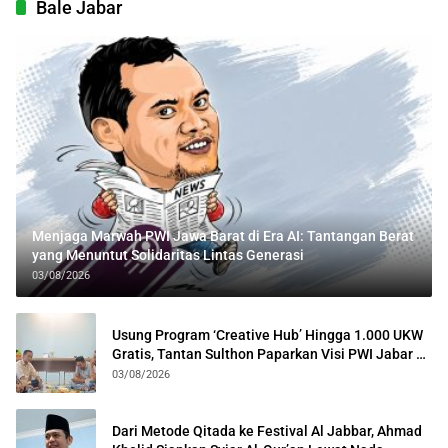
Bale Jabar
Menjaga Marwah PWI Jawa Barat di Era AI: Tantangan Berat
yang Menuntut Solidaritas Lintas Generasi
03/08/2026
Usung Program ‘Creative Hub’ Hingga 1.000 UKW
Gratis, Tantan Sulthon Paparkan Visi PWI Jabar di
Kota Bogor
03/08/2026
Dari Metode Qitada ke Festival Al Jabbar, Ahmad