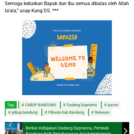
Semoga kebaikan Bapak dan Ibu semua dibalas oleh Allah
ta’ala,” ucap Kang DS. ***
Tag:
CABUP BANDUNG
Dadang Supriatna
pacira
pilbup bandung
Pilkada Kab Bandung
Relawan
Berkat Kebijakan Dadang Supriatna, Pemkab
Bandung Raih Penghargaan dari Kementerian