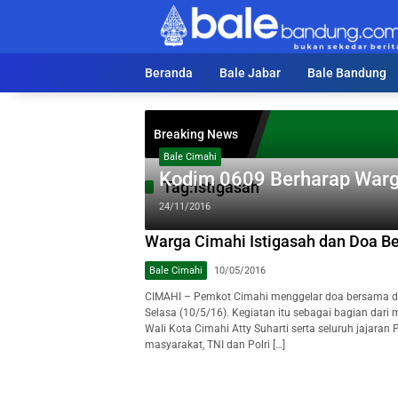
Langsung
ke
konten
Beranda
Bale Jabar
Bale Bandung
Breaking News
Bale Cimahi
Kodim 0609 Berharap Warga
Tag:
Istigasah
24/11/2016
Warga Cimahi Istigasah dan Doa B
Bale Cimahi
10/05/2016
CIMAHI – Pemkot Cimahi menggelar doa bersama da
Selasa (10/5/16). Kegiatan itu sebagai bagian dari 
Wali Kota Cimahi Atty Suharti serta seluruh jajara
masyarakat, TNI dan Polri […]