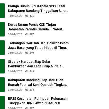
Diduga Bunuh Diri, Kepala SPPG Asal
Kabupaten Bandung Tinggalkan Surat
Permohonan Maaf
13/07/2026
476
Ketua Umum Persit KCK Tinjau
Jembatan Perintis Garuda II, Sebut
Simbol Kebersamaan TNI dan Rakyat
20/07/2026
397
Terbangan, Warisan Seni Dakwah Islam
Jawa Barat yang Tetap Hidup di Timur
Kabupaten Bandung
24/07/2026
349
Si Jalak Harupat Siap Gelar
Pembukaan dan Laga Grup A Piala
Presiden 2026 Sabtu Mendatang
21/07/2026
349
Kabupaten Bandung Siap Jadi Tuan
Rumah Festival Seni Qasidah Tingkat
Nasional
31/07/2026
334
BPJS Kesehatan Permudah Pelunasan
Tunggakan JKN Lewat REHAB 3.0
20/07/2026
327