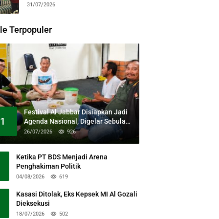
31/07/2026
le Terpopuler
Festival Al Jabbar Disiapkan Jadi
1
Agenda Nasional, Digelar Sebulan
Penuh di Kawasan Masjid Raya Al
26/07/2026
926
Jabbar
Ketika PT BDS Menjadi Arena
Penghakiman Politik
04/08/2026
619
Kasasi Ditolak, Eks Kepsek MI Al Gozali
Dieksekusi
18/07/2026
502