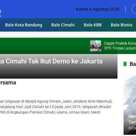
Kamis, 6 Agustus 2026
Bale Kota Bandung
Bale Cimahi
Bale KBB
Bale Bisnis
Cegah Praktik Korupsi, KD
OPD Tindak Lanjuti Reko
 Cimahi Tak Ikut Demo ke Jakarta
Ba
ersama
n istigasah di Masjid Agung Cimahi, Jalan Jenderal Amir Mahmud,
menjelang Hari Jadi Cimahi ke-15 pada Juni 2016. Istigasah dihadiri
n PNS di lingkungan Pemkot Cimahi, ulama, ormas Islam, tokoh
Men
Tan
Lin
03/0