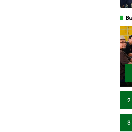
Ba
2
3