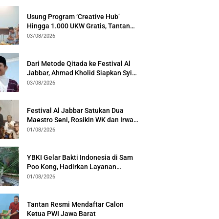
Usung Program ‘Creative Hub’
Hingga 1.000 UKW Gratis, Tantan
Sulthon Paparkan Visi PWI Jabar di
03/08/2026
Kota Bogor
Dari Metode Qitada ke Festival Al
Jabbar, Ahmad Kholid Siapkan Syiar
Al-Qur’an Lewat Nada
03/08/2026
Festival Al Jabbar Satukan Dua
Maestro Seni, Rosikin WK dan Irwan
Guntari Garap Pertunjukan Kolosal
01/08/2026
YBKI Gelar Bakti Indonesia di Sam
Poo Kong, Hadirkan Layanan
Kesehatan Gratis dan Dialog
01/08/2026
Kebangsaan
Tantan Resmi Mendaftar Calon
Ketua PWI Jawa Barat