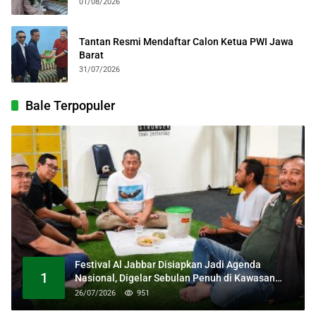
Kebangsaan
01/08/2026
Tantan Resmi Mendaftar Calon Ketua PWI Jawa
Barat
31/07/2026
Bale Terpopuler
Festival Al Jabbar Disiapkan Jadi Agenda
1
Nasional, Digelar Sebulan Penuh di Kawasan
Masjid Raya Al Jabbar
26/07/2026
951