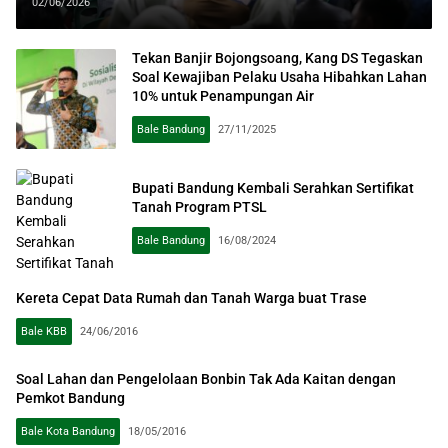
Tegalluar
02/06/2026
Tekan Banjir Bojongsoang, Kang DS Tegaskan
Soal Kewajiban Pelaku Usaha Hibahkan Lahan
10% untuk Penampungan Air
Bale Bandung
27/11/2025
Bupati Bandung Kembali Serahkan Sertifikat
Tanah Program PTSL
Bale Bandung
16/08/2024
Kereta Cepat Data Rumah dan Tanah Warga buat Trase
Bale KBB
24/06/2016
Soal Lahan dan Pengelolaan Bonbin Tak Ada Kaitan dengan
Pemkot Bandung
Bale Kota Bandung
18/05/2016