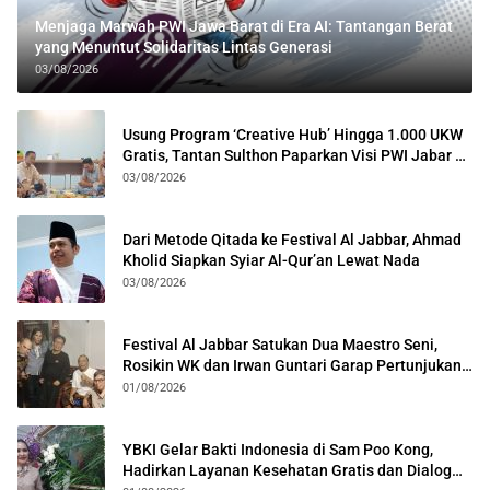
Menjaga Marwah PWI Jawa Barat di Era AI: Tantangan Berat
yang Menuntut Solidaritas Lintas Generasi
03/08/2026
Usung Program ‘Creative Hub’ Hingga 1.000 UKW
Gratis, Tantan Sulthon Paparkan Visi PWI Jabar di
Kota Bogor
03/08/2026
Dari Metode Qitada ke Festival Al Jabbar, Ahmad
Kholid Siapkan Syiar Al-Qur’an Lewat Nada
03/08/2026
Festival Al Jabbar Satukan Dua Maestro Seni,
Rosikin WK dan Irwan Guntari Garap Pertunjukan
Kolosal
01/08/2026
YBKI Gelar Bakti Indonesia di Sam Poo Kong,
Hadirkan Layanan Kesehatan Gratis dan Dialog