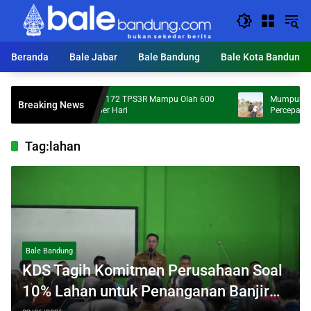
Langsung
ke
konten
Beranda
Bale Jabar
Bale Bandung
Bale Kota Bandung
KDS Targetkan 172 TPS3R Mampu Olah 600
Mumpung Kemarau, 
Breaking News
Ton Sampah per Hari
Percepatan Normali
Tag:
lahan
Bale Bandung
KDS Tagih Komitmen Perusahaan Soal
10% Lahan untuk Penanganan Banjir