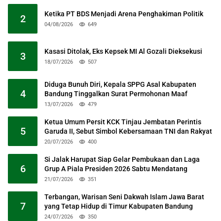
Ketika PT BDS Menjadi Arena Penghakiman Politik
2
04/08/2026
649
Kasasi Ditolak, Eks Kepsek MI Al Gozali Dieksekusi
3
18/07/2026
507
Diduga Bunuh Diri, Kepala SPPG Asal Kabupaten
4
Bandung Tinggalkan Surat Permohonan Maaf
13/07/2026
479
Ketua Umum Persit KCK Tinjau Jembatan Perintis
5
Garuda II, Sebut Simbol Kebersamaan TNI dan Rakyat
20/07/2026
400
Si Jalak Harupat Siap Gelar Pembukaan dan Laga
6
Grup A Piala Presiden 2026 Sabtu Mendatang
21/07/2026
351
Terbangan, Warisan Seni Dakwah Islam Jawa Barat
7
yang Tetap Hidup di Timur Kabupaten Bandung
24/07/2026
350