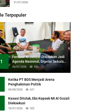
31/07/2026
le Terpopuler
Festival Al Jabbar Disiapkan Jadi
1
Agenda Nasional, Digelar Sebulan
Penuh di Kawasan Masjid Raya Al
26/07/2026
932
Jabbar
Ketika PT BDS Menjadi Arena
Penghakiman Politik
04/08/2026
621
Kasasi Ditolak, Eks Kepsek MI Al Gozali
Dieksekusi
18/07/2026
502