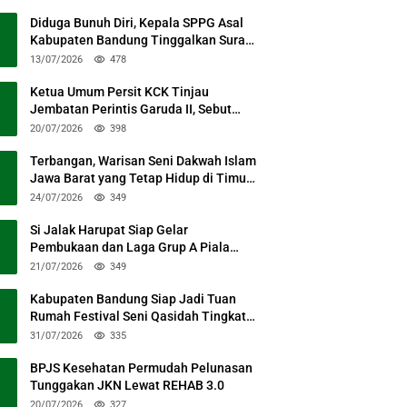
Diduga Bunuh Diri, Kepala SPPG Asal
Kabupaten Bandung Tinggalkan Surat
Permohonan Maaf
13/07/2026
478
Ketua Umum Persit KCK Tinjau
Jembatan Perintis Garuda II, Sebut
Simbol Kebersamaan TNI dan Rakyat
20/07/2026
398
Terbangan, Warisan Seni Dakwah Islam
Jawa Barat yang Tetap Hidup di Timur
Kabupaten Bandung
24/07/2026
349
Si Jalak Harupat Siap Gelar
Pembukaan dan Laga Grup A Piala
Presiden 2026 Sabtu Mendatang
21/07/2026
349
Kabupaten Bandung Siap Jadi Tuan
Rumah Festival Seni Qasidah Tingkat
Nasional
31/07/2026
335
BPJS Kesehatan Permudah Pelunasan
Tunggakan JKN Lewat REHAB 3.0
20/07/2026
327