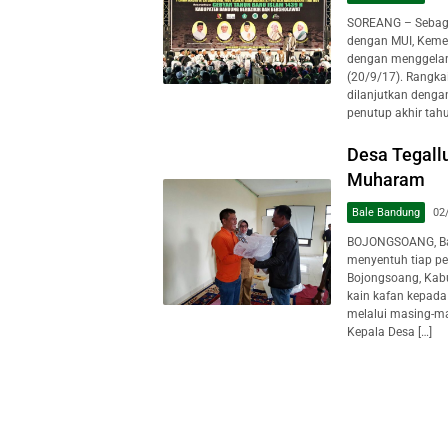
SOREANG – Sebaga
dengan MUI, Kemen
dengan menggelar
(20/9/17). Rangka
dilanjutkan dengan
penutup akhir tahu
Desa Tegallu
Muharam
Bale Bandung
02
BOJONGSOANG, Bal
menyentuh tiap pe
Bojongsoang, Kab
kain kafan kepada
melalui masing-ma
Kepala Desa […]