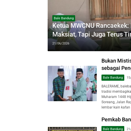
Bale Bandung
Ketua MWCNU Rancaekek: H
Maksiat, Tapi Juga Terus T
21/06/2026
Bukan Misti
sebagai Pen
Bale Bandung
15
BALERAME, baleba
tradisi membagika
Muharam 1448 Hij
Soreang, Jalan Ra
lembar kain kafan
Pemkab Ban
Bale Bandung
21