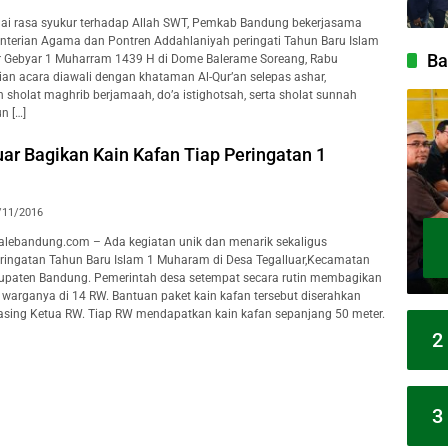
i rasa syukur terhadap Allah SWT, Pemkab Bandung bekerjasama
terian Agama dan Pontren Addahlaniyah peringati Tahun Baru Islam
Ba
 Gebyar 1 Muharram 1439 H di Dome Balerame Soreang, Rabu
ian acara diawali dengan khataman Al-Qur’an selepas ashar,
 sholat maghrib berjamaah, do’a istighotsah, serta sholat sunnah
n […]
ar Bagikan Kain Kafan Tiap Peringatan 1
/11/2016
ebandung.com – Ada kegiatan unik dan menarik sekaligus
ringatan Tahun Baru Islam 1 Muharam di Desa Tegalluar,Kecamatan
upaten Bandung. Pemerintah desa setempat secara rutin membagikan
 warganya di 14 RW. Bantuan paket kain kafan tersebut diserahkan
sing Ketua RW. Tiap RW mendapatkan kain kafan sepanjang 50 meter.
2
3