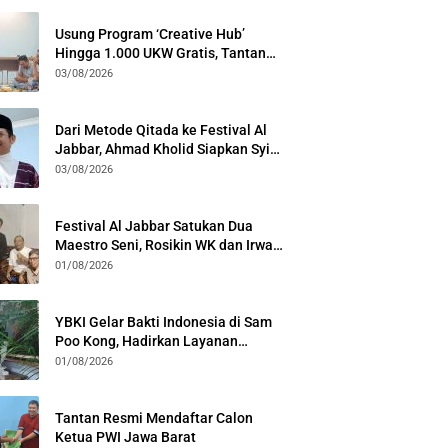
Usung Program ‘Creative Hub’
Hingga 1.000 UKW Gratis, Tantan
Sulthon Paparkan Visi PWI Jabar di
03/08/2026
Kota Bogor
Dari Metode Qitada ke Festival Al
Jabbar, Ahmad Kholid Siapkan Syiar
Al-Qur’an Lewat Nada
03/08/2026
Festival Al Jabbar Satukan Dua
Maestro Seni, Rosikin WK dan Irwan
Guntari Garap Pertunjukan Kolosal
01/08/2026
YBKI Gelar Bakti Indonesia di Sam
Poo Kong, Hadirkan Layanan
Kesehatan Gratis dan Dialog
01/08/2026
Kebangsaan
Tantan Resmi Mendaftar Calon
Ketua PWI Jawa Barat