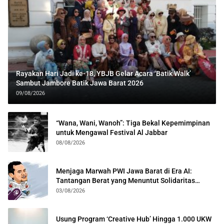
Rayakan Hari Jadi ke-18, YBJB Gelar Acara ‘Batik Walk’
Sambut Jambore Batik Jawa Barat 2026
09/08/2026
“Wana, Wani, Wanoh”: Tiga Bekal Kepemimpinan
untuk Mengawal Festival Al Jabbar
08/08/2026
Menjaga Marwah PWI Jawa Barat di Era AI:
Tantangan Berat yang Menuntut Solidaritas
Lintas Generasi
03/08/2026
Usung Program ‘Creative Hub’ Hingga 1.000 UKW