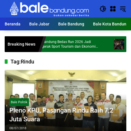
Langsung
ke
konten
Beranda
Bale Jabar
Bale Bandung
Bale Kota Bandung
KDS: Bandung Bedas Run 2026 Jadi
Dandim 0624
Breaking News
Penggerak Sport Tourism dan Ekonomi
Malam Jika 
Kabupaten Bandung
Tag:
Rindu
Bale Politik
Pleno KPU, Pasangan Rindu Raih 7,2
Juta Suara
08/07/2018