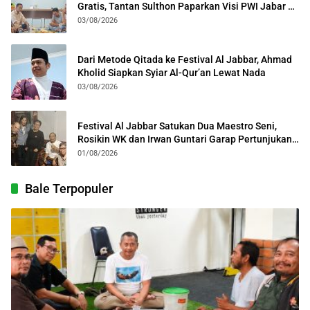
Gratis, Tantan Sulthon Paparkan Visi PWI Jabar di
Kota Bogor
03/08/2026
Dari Metode Qitada ke Festival Al Jabbar, Ahmad
Kholid Siapkan Syiar Al-Qur’an Lewat Nada
03/08/2026
Festival Al Jabbar Satukan Dua Maestro Seni,
Rosikin WK dan Irwan Guntari Garap Pertunjukan
Kolosal
01/08/2026
Bale Terpopuler