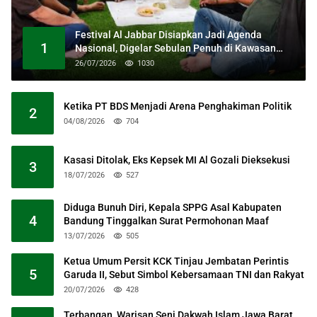
Festival Al Jabbar Disiapkan Jadi Agenda
1
Nasional, Digelar Sebulan Penuh di Kawasan
Masjid Raya Al Jabbar
26/07/2026
1030
Ketika PT BDS Menjadi Arena Penghakiman Politik
2
04/08/2026
704
Kasasi Ditolak, Eks Kepsek MI Al Gozali Dieksekusi
3
18/07/2026
527
Diduga Bunuh Diri, Kepala SPPG Asal Kabupaten
4
Bandung Tinggalkan Surat Permohonan Maaf
13/07/2026
505
Ketua Umum Persit KCK Tinjau Jembatan Perintis
5
Garuda II, Sebut Simbol Kebersamaan TNI dan Rakyat
20/07/2026
428
Terbangan, Warisan Seni Dakwah Islam Jawa Barat