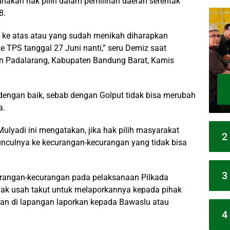
akan hak pilih dalam pemilihan daerah serentak
8.
 ke atas atau yang sudah menikah diharapkan
 TPS tanggal 27 Juni nanti,” seru Demiz saat
n Padalarang, Kabupaten Bandung Barat, Kamis
dengan baik, sebab dengan Golput tidak bisa merubah
a.
lyadi ini mengatakan, jika hak pilih masyarakat
2
unculnya ke kecurangan-kecurangan yang tidak bisa
3
urangan-kecurangan pada pelaksanaan Pilkada
dak usah takut untuk melaporkannya kepada pihak
garan di lapangan laporkan kepada Bawaslu atau
4