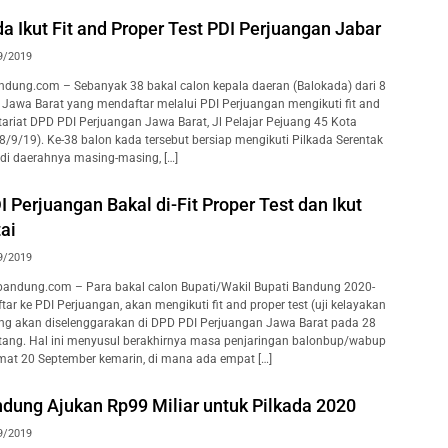
a Ikut Fit and Proper Test PDI Perjuangan Jabar
9/2019
ung.com – Sebanyak 38 bakal calon kepala daeran (Balokada) dari 8
 Jawa Barat yang mendaftar melalui PDI Perjuangan mengikuti fit and
etariat DPD PDI Perjuangan Jawa Barat, Jl Pelajar Pejuang 45 Kota
8/9/19). Ke-38 balon kada tersebut bersiap mengikuti Pilkada Serentak
 di daerahnya masing-masing, […]
 Perjuangan Bakal di-Fit Proper Test dan Ikut
ai
9/2019
andung.com – Para bakal calon Bupati/Wakil Bupati Bandung 2020-
r ke PDI Perjuangan, akan mengikuti fit and proper test (uji kelayakan
ng akan diselenggarakan di DPD PDI Perjuangan Jawa Barat pada 28
ang. Hal ini menyusul berakhirnya masa penjaringan balonbup/wabup
at 20 September kemarin, di mana ada empat […]
dung Ajukan Rp99 Miliar untuk Pilkada 2020
9/2019