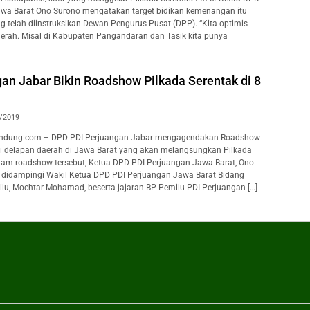
awa Barat Ono Surono mengatakan target bidikan kemenangan itu
g telah diinstruksikan Dewan Pengurus Pusat (DPP). “Kita optimis
erah. Misal di Kabupaten Pangandaran dan Tasik kita punya
an Jabar Bikin Roadshow Pilkada Serentak di 8
/2019
ndung.com – DPD PDI Perjuangan Jabar mengagendakan Roadshow
di delapan daerah di Jawa Barat yang akan melangsungkan Pilkada
lam roadshow tersebut, Ketua DPD PDI Perjuangan Jawa Barat, Ono
 didampingi Wakil Ketua DPD PDI Perjuangan Jawa Barat Bidang
, Mochtar Mohamad, beserta jajaran BP Pemilu PDI Perjuangan […]