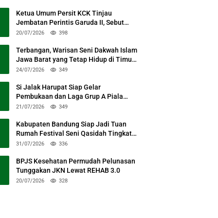
Ketua Umum Persit KCK Tinjau
Jembatan Perintis Garuda II, Sebut
Simbol Kebersamaan TNI dan Rakyat
20/07/2026
398
Terbangan, Warisan Seni Dakwah Islam
Jawa Barat yang Tetap Hidup di Timur
Kabupaten Bandung
24/07/2026
349
Si Jalak Harupat Siap Gelar
Pembukaan dan Laga Grup A Piala
Presiden 2026 Sabtu Mendatang
21/07/2026
349
Kabupaten Bandung Siap Jadi Tuan
Rumah Festival Seni Qasidah Tingkat
Nasional
31/07/2026
336
BPJS Kesehatan Permudah Pelunasan
Tunggakan JKN Lewat REHAB 3.0
20/07/2026
328