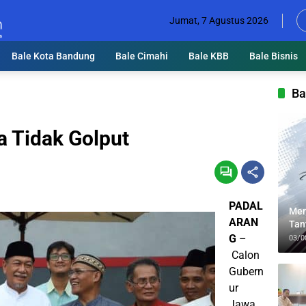
Jumat, 7 Agustus 2026
Bale Kota Bandung
Bale Cimahi
Bale KBB
Bale Bisnis
Ba
 Tidak Golput
PADAL
Men
ARAN
Tan
Lin
G
–
03/0
Calon
Gubern
ur
Jawa