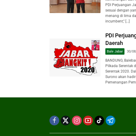
PDI Perjuangan J
sesuai dengan yan
menang di lima da
incumbent,” […]
PDI Perjuang
Daerah
Bale Jabar
30/08
BANDUNG, Baleba
Pilkada Serentak 
Serentak 2020. Da
Surono akan hadir
Pemenangan Pemilu