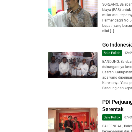
SOREANG, Baleba
biaya (RAB) untuk
miliar atau tepat
Permendagri No 54
bupati yang bers
nilai […]
Go Indonesi
Bale Politik
12/0
BANDUNG, Baleban
dukungannya kepa
Daerah Kabupaten 
apa yang diperjuan
Karenanya Yena p
Bandung dan kepad
PDI Perjuan
Serentak
Bale Politik
07/0
BALEENDAH, Baleb
kemenangan dari 