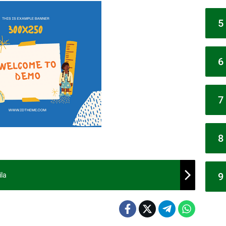
5
6
7
8
9
ila