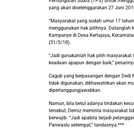
Pemungutan Suara (TPS) untuk menggun
yang akan diselenggarakan 27 Juni 201
“Masyarakat yang sudah umur 17 tahun
menggunakan hak pilihnya. Datanglah ke
Kampanye di Desa Kertajaya, Kecamata
(31/5/18).
“Jadi gunakanlah hak pilih masyarakat 
keadaan apapun dengan baik,” pesanny
Cagub yang berpasangan dengan Dedi Mu
tidak digunakan, dikhawatirkan akan m
dipertanggungjawabkan.
Namun, bila betul adanya tindakan kec
tersebut, Demiz meminta masyarakat ti
berwajib. “Jadi apabila terjadi pelang
Panwaslu setempat,” tandasnya.***