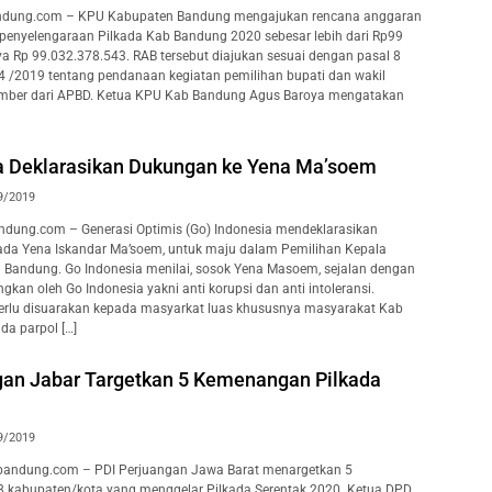
ndung.com – KPU Kabupaten Bandung mengajukan rencana anggaran
 penyelengaraan Pilkada Kab Bandung 2020 sebesar lebih dari Rp99
nya Rp 99.032.378.543. RAB tersebut diajukan sesuai dengan pasal 8
 /2019 tentang pendanaan kegiatan pemilihan bupati dan wakil
umber dari APBD. Ketua KPU Kab Bandung Agus Baroya mengatakan
a Deklarasikan Dukungan ke Yena Ma’soem
9/2019
dung.com – Generasi Optimis (Go) Indonesia mendeklarasikan
da Yena Iskandar Ma’soem, untuk maju dalam Pemilihan Kepala
Bandung. Go Indonesia menilai, sosok Yena Masoem, sejalan dengan
gkan oleh Go Indonesia yakni anti korupsi dan anti intoleransi.
erlu disuarakan kepada masyarkat luas khususnya masyarakat Kab
a parpol […]
gan Jabar Targetkan 5 Kemenangan Pilkada
9/2019
andung.com – PDI Perjuangan Jawa Barat menargetkan 5
8 kabupaten/kota yang menggelar Pilkada Serentak 2020. Ketua DPD