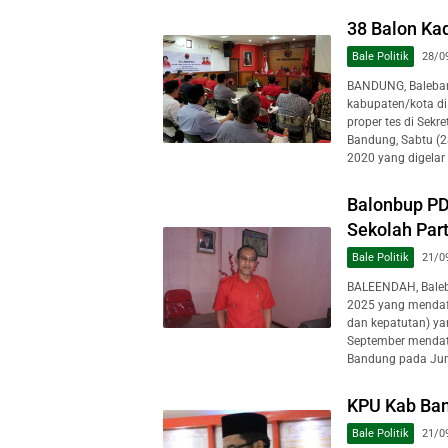
38 Balon Kad
Bale Politik
28/0
BANDUNG, Baleband
kabupaten/kota di
proper tes di Sekr
Bandung, Sabtu (2
2020 yang digelar
Balonbup PDI
Sekolah Part
Bale Politik
21/0
BALEENDAH, Baleb
2025 yang mendafta
dan kepatutan) ya
September mendat
Bandung pada Jum
KPU Kab Ban
Bale Politik
21/0