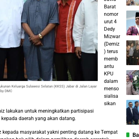
Barat
nomor
urut 4
Dedy
Mizwar
(Demiz
) terus
memb
antu
KPU
dalam
ukunan Keluarga Sulawesi Selatan (KKSS) Jabar di Jalan Layar
menso
. by DMC
sialisa
sikan
iz lakukan untuk meningkatkan partisipasi
 kepada daerah yang akan datang.
iz kepada masyarakat yakni penting datang ke Tempat
Ba