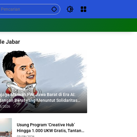
le Jabar
jaga Marwah PWI Jawa Barat di Era AI:
tangan Berat yang Menuntut Solidaritas
tas Generasi
8/2026
Usung Program ‘Creative Hub’
Hingga 1.000 UKW Gratis, Tantan
Sulthon Paparkan Visi PWI Jabar di
03/08/2026