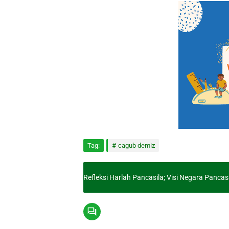
Tag:
cagub demiz
Refleksi Harlah Pancasila; Visi Negara Pancas