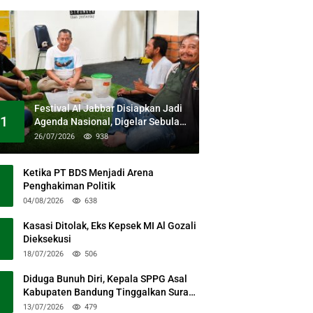
Festival Al Jabbar Disiapkan Jadi
1
Agenda Nasional, Digelar Sebulan
Penuh di Kawasan Masjid Raya Al
26/07/2026
938
Jabbar
Ketika PT BDS Menjadi Arena
Penghakiman Politik
04/08/2026
638
Kasasi Ditolak, Eks Kepsek MI Al Gozali
Dieksekusi
18/07/2026
506
Diduga Bunuh Diri, Kepala SPPG Asal
Kabupaten Bandung Tinggalkan Surat
Permohonan Maaf
13/07/2026
479