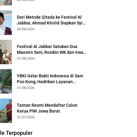
Kota Bogor
Dari Metode Qitada ke Festival Al
Jabbar, Ahmad Kholid Siapkan Syiar
Al-Qur’an Lewat Nada
03/08/2026
Festival Al Jabbar Satukan Dua
Maestro Seni, Rosikin WK dan Irwan
Guntari Garap Pertunjukan Kolosal
01/08/2026
YBKI Gelar Bakti Indonesia di Sam
Poo Kong, Hadirkan Layanan
Kesehatan Gratis dan Dialog
01/08/2026
Kebangsaan
Tantan Resmi Mendaftar Calon
Ketua PWI Jawa Barat
31/07/2026
le Terpopuler