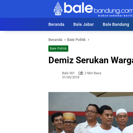
Langsung
ke
konten
Beranda
Bale Jabar
Bale Bandung
Beranda
Bale Politik
Bale Politik
Demiz Serukan Warga
Bale 001
2 Min Baca
31/05/2018