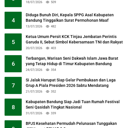
18/07/2026
509
Diduga Bunuh Diri, Kepala SPPG Asal Kabupaten
4
Bandung Tinggalkan Surat Permohonan Maaf
13/07/2026
482
Ketua Umum Persit KCK Tinjau Jembatan Perintis
5
Garuda II, Sebut Simbol Kebersamaan TNI dan Rakyat
20/07/2026
403
Terbangan, Warisan Seni Dakwah Islam Jawa Barat
6
yang Tetap Hidup di Timur Kabupaten Bandung
24/07/2026
354
Si Jalak Harupat Siap Gelar Pembukaan dan Laga
7
Grup A Piala Presiden 2026 Sabtu Mendatang
21/07/2026
352
Kabupaten Bandung Siap Jadi Tuan Rumah Festival
8
Seni Qasidah Tingkat Nasional
31/07/2026
339
BPJS Kesehatan Permudah Pelunasan Tunggakan