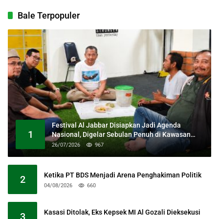
Bale Terpopuler
Festival Al Jabbar Disiapkan Jadi Agenda
1
Nasional, Digelar Sebulan Penuh di Kawasan
Masjid Raya Al Jabbar
26/07/2026
967
Ketika PT BDS Menjadi Arena Penghakiman Politik
2
04/08/2026
660
Kasasi Ditolak, Eks Kepsek MI Al Gozali Dieksekusi
3