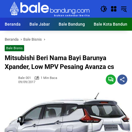
Langsung
ke
konten
Beranda
Bale Jabar
Bale Bandung
Bale Kota Bandung
Beranda
Bale Bisnis
Bale Bisnis
Mitsubishi Beri Nama Bayi Barunya
Xpander, Low MPV Pesaing Avanza cs
Bale 001
1 Min Baca
09/09/2017