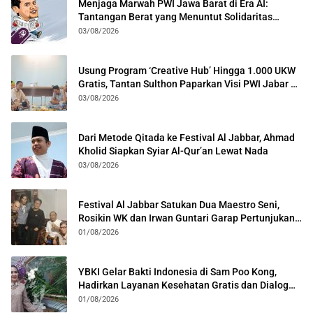
Menjaga Marwah PWI Jawa Barat di Era AI:
Tantangan Berat yang Menuntut Solidaritas
Lintas Generasi
03/08/2026
Usung Program ‘Creative Hub’ Hingga 1.000 UKW
Gratis, Tantan Sulthon Paparkan Visi PWI Jabar di
Kota Bogor
03/08/2026
Dari Metode Qitada ke Festival Al Jabbar, Ahmad
Kholid Siapkan Syiar Al-Qur’an Lewat Nada
03/08/2026
Festival Al Jabbar Satukan Dua Maestro Seni,
Rosikin WK dan Irwan Guntari Garap Pertunjukan
Kolosal
01/08/2026
YBKI Gelar Bakti Indonesia di Sam Poo Kong,
Hadirkan Layanan Kesehatan Gratis dan Dialog
Kebangsaan
01/08/2026