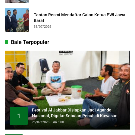
Tantan Resmi Mendaftar Calon Ketua PWI Jawa
Barat
31/07/2026
Bale Terpopuler
Festival Al Jabbar Disiapkan Jadi Agenda
1
Nasional, Digelar Sebulan Penuh di Kawasan
Masjid Raya Al Jabbar
26/07/2026
900