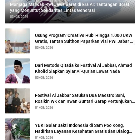
Menjaga Marwah PWI Jawa Barat di Era AI: Tantangan Berat
yang Menuntut Solidaritas Lintas Generasi
03/08/2026
Usung Program ‘Creative Hub’ Hingga 1.000 UKW
Gratis, Tantan Sulthon Paparkan Visi PWI Jabar di
Kota Bogor
03/08/2026
Dari Metode Qitada ke Festival Al Jabbar, Ahmad
Kholid Siapkan Syiar Al-Qur’an Lewat Nada
03/08/2026
Festival Al Jabbar Satukan Dua Maestro Seni,
Rosikin WK dan Irwan Guntari Garap Pertunjukan
Kolosal
01/08/2026
YBKI Gelar Bakti Indonesia di Sam Poo Kong,
Hadirkan Layanan Kesehatan Gratis dan Dialog
Kebangsaan
01/08/2026