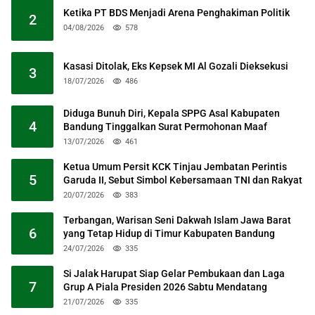
Ketika PT BDS Menjadi Arena Penghakiman Politik
2
04/08/2026
578
Kasasi Ditolak, Eks Kepsek MI Al Gozali Dieksekusi
3
18/07/2026
486
Diduga Bunuh Diri, Kepala SPPG Asal Kabupaten
4
Bandung Tinggalkan Surat Permohonan Maaf
13/07/2026
461
Ketua Umum Persit KCK Tinjau Jembatan Perintis
5
Garuda II, Sebut Simbol Kebersamaan TNI dan Rakyat
20/07/2026
383
Terbangan, Warisan Seni Dakwah Islam Jawa Barat
6
yang Tetap Hidup di Timur Kabupaten Bandung
24/07/2026
335
Si Jalak Harupat Siap Gelar Pembukaan dan Laga
7
Grup A Piala Presiden 2026 Sabtu Mendatang
21/07/2026
335