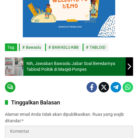
Tag:
Bawaslu
BAWASLU KBB
TABLOID
Nih, Jawaban Bawaslu Jabar Soal Beredarnya
Tabloid Politik di Masjid-Ponpes
Tinggalkan Balasan
Alamat email Anda tidak akan dipublikasikan.
Ruas yang wajib
ditandai
*