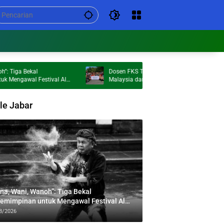
ekal
Dosen FKS Tel-U Bersama FORKOMMI
al Festival Al
Malaysia dan Sanggar Bimbingan Broga
Perkuat Kolaborasi Internasional melalui
Pengabdian kepada Masyarakat
le Jabar
na, Wani, Wanoh”: Tiga Bekal
emimpinan untuk Mengawal Festival Al
bar
8/2026