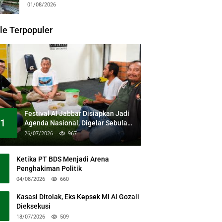
Kesehatan Gratis dan Dialog
01/08/2026
Kebangsaan
le Terpopuler
Festival Al Jabbar Disiapkan Jadi
1
Agenda Nasional, Digelar Sebulan
Penuh di Kawasan Masjid Raya Al
26/07/2026
967
Jabbar
Ketika PT BDS Menjadi Arena
Penghakiman Politik
04/08/2026
660
Kasasi Ditolak, Eks Kepsek MI Al Gozali
Dieksekusi
18/07/2026
509