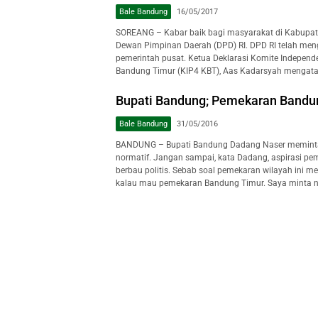
Bale Bandung
16/05/2017
SOREANG – Kabar baik bagi masyarakat di Kabupate
Dewan Pimpinan Daerah (DPD) RI. DPD RI telah men
pemerintah pusat. Ketua Deklarasi Komite Indep
Bandung Timur (KIP4 KBT), Aas Kadarsyah mengatak
Bupati Bandung; Pemekaran Bandun
Bale Bandung
31/05/2016
BANDUNG – Bupati Bandung Dadang Naser meminta 
normatif. Jangan sampai, kata Dadang, aspirasi p
berbau politis. Sebab soal pemekaran wilayah ini m
kalau mau pemekaran Bandung Timur. Saya minta nor