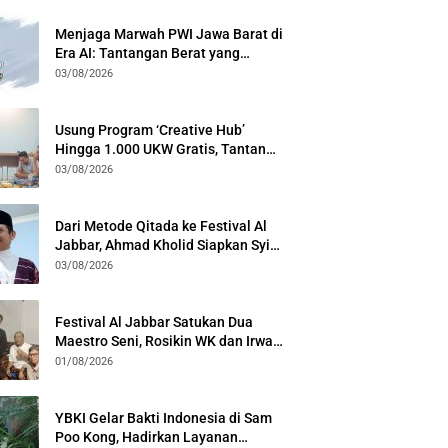
Menjaga Marwah PWI Jawa Barat di
Era AI: Tantangan Berat yang
Menuntut Solidaritas Lintas
03/08/2026
Generasi
Usung Program ‘Creative Hub’
Hingga 1.000 UKW Gratis, Tantan
Sulthon Paparkan Visi PWI Jabar di
03/08/2026
Kota Bogor
Dari Metode Qitada ke Festival Al
Jabbar, Ahmad Kholid Siapkan Syiar
Al-Qur’an Lewat Nada
03/08/2026
Festival Al Jabbar Satukan Dua
Maestro Seni, Rosikin WK dan Irwan
Guntari Garap Pertunjukan Kolosal
01/08/2026
YBKI Gelar Bakti Indonesia di Sam
Poo Kong, Hadirkan Layanan