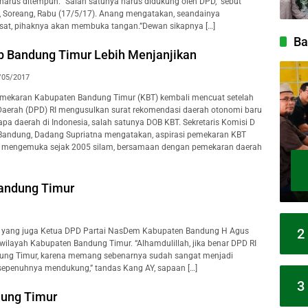
arus ditempuh. “Salah satunya harus didukung oleh DPD,” sebut
, Soreang, Rabu (17/5/17). Anang mengatakan, seandainya
sat, pihaknya akan membuka tangan.”Dewan sikapnya […]
Ba
b Bandung Timur Lebih Menjanjikan
/05/2017
mekaran Kabupaten Bandung Timur (KBT) kembali mencuat setelah
aerah (DPD) RI mengusulkan surat rekomendasi daerah otonomi baru
apa daerah di Indonesia, salah satunya DOB KBT. Sekretaris Komisi D
andung, Dadang Supriatna mengatakan, aspirasi pemekaran KBT
 mengemuka sejak 2005 silam, bersamaan dengan pemekaran daerah
andung Timur
2
yang juga Ketua DPD Partai NasDem Kabupaten Bandung H Agus
ayah Kabupaten Bandung Timur. “Alhamdulillah, jika benar DPD RI
ng Timur, karena memang sebenarnya sudah sangat menjadi
penuhnya mendukung,” tandas Kang AY, sapaan […]
3
dung Timur