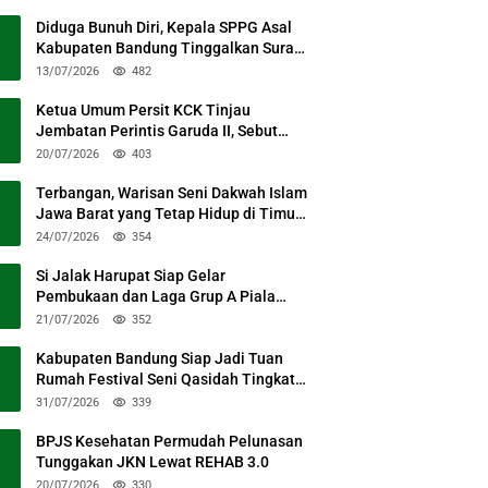
Diduga Bunuh Diri, Kepala SPPG Asal
Kabupaten Bandung Tinggalkan Surat
Permohonan Maaf
13/07/2026
482
Ketua Umum Persit KCK Tinjau
Jembatan Perintis Garuda II, Sebut
Simbol Kebersamaan TNI dan Rakyat
20/07/2026
403
Terbangan, Warisan Seni Dakwah Islam
Jawa Barat yang Tetap Hidup di Timur
Kabupaten Bandung
24/07/2026
354
Si Jalak Harupat Siap Gelar
Pembukaan dan Laga Grup A Piala
Presiden 2026 Sabtu Mendatang
21/07/2026
352
Kabupaten Bandung Siap Jadi Tuan
Rumah Festival Seni Qasidah Tingkat
Nasional
31/07/2026
339
BPJS Kesehatan Permudah Pelunasan
Tunggakan JKN Lewat REHAB 3.0
20/07/2026
330