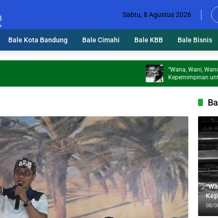
Sabtu, 8 Agustus 2026
Bale Kota Bandung
Bale Cimahi
Bale KBB
Bale Bisnis
“Wana, Wani, Wanoh”: Tiga B
Kepemimpinan untuk Mengaw
Jabbar
Ba
“Wa
Kep
Jab
08/0