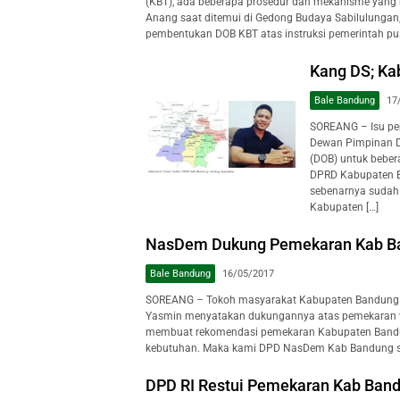
(KBT), ada beberapa prosedur dan mekanisme yang h
Anang saat ditemui di Gedong Budaya Sabilulungan
pembentukan DOB KBT atas instruksi pemerintah pu
Kang DS; Ka
Bale Bandung
17
SOREANG – Isu pe
Dewan Pimpinan D
(DOB) untuk beber
DPRD Kabupaten B
sebenarnya sudah
Kabupaten […]
NasDem Dukung Pemekaran Kab B
Bale Bandung
16/05/2017
SOREANG – Tokoh masyarakat Kabupaten Bandung 
Yasmin menyatakan dukungannya atas pemekaran wil
membuat rekomendasi pemekaran Kabupaten Bandu
kebutuhan. Maka kami DPD NasDem Kab Bandung se
DPD RI Restui Pemekaran Kab Ban