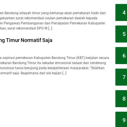
4
n Bandung wilayah timur yang berharap akan pemekaran hadir dari
geluarkan surat rekomendasi usulan pemekaran daerah kepada
enden Pengawas Pembangunan dan Percepatan Pemekaran Kabupaten
an, surat rekomendasi DPD RI […]
5
g Timur Normatif Saja
6
aspirasi pemekaran Kabupaten Bandung Timur (KBT) berjalan secara
emekaran Bandung Timur itu sekadar emosional sesaat dan cenderung
enurutnya harus berujung pada kesejahteraan masyarakat. “Silahkan
matif saja. Bagaimana dari sisi kajian […]
7
8
9