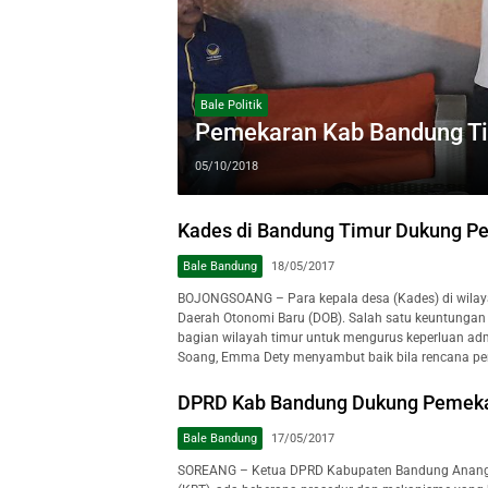
Bale Politik
Pemekaran Kab Bandung Tim
05/10/2018
Kades di Bandung Timur Dukung P
Bale Bandung
18/05/2017
BOJONGSOANG – Para kepala desa (Kades) di wila
Daerah Otonomi Baru (DOB). Salah satu keuntungan
bagian wilayah timur untuk mengurus keperluan ad
Soang, Emma Dety menyambut baik bila rencana pem
DPRD Kab Bandung Dukung Pemek
Bale Bandung
17/05/2017
SOREANG – Ketua DPRD Kabupaten Bandung Anang